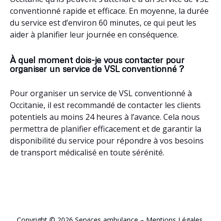
Vers (46090)
,
Verrières (12520)
,
Verniolle (09340)
,
Vernaux
conventionné rapide et efficace. En moyenne, la durée
(09250)
,
Vernajoul (09000)
,
Verdun-en-Lauragais (11400)
,
Verdun
du service est d’environ 60 minutes, ce qui peut les
(09310)
,
Verdalle (81110)
,
Véraza (11580)
,
Ventenac-en-Minervois
(11120)
,
Ventenac-Cabardès (11610)
,
Ventenac (09120)
,
Vèbre
aider à planifier leur journée en conséquence.
(09310)
,
Vayrac (46110)
,
Vaychis (09110)
,
Vaureilles (12220)
,
Varilhes (09120)
,
Vaour (81140)
,
Valzergues (12220)
,
Vals (09500)
,
À quel moment dois-je vous contacter pour
Valroufié (46090)
,
Valmigère (11580)
,
Valergues (34130)
,
Valeilles
organiser un service de VSL conventionné ?
(82150)
,
Valdurenque (81090)
,
Valady (12330)
,
Vailhourles (12200)
,
Vabres-l’Abbaye (12400)
,
Vabre-Tizac (12240)
,
Ustou (09140)
,
Pour organiser un service de VSL conventionné à
Ussat (09400)
,
Urs (09310)
,
Urgosse (32110)
,
Unzent (09100)
,
Occitanie, il est recommandé de contacter les clients
Unac (09250)
,
Uchentein (09800)
,
Tuchan (11350)
,
Troye-d’Ariège
potentiels au moins 24 heures à l’avance. Cela nous
(09500)
,
Tréziers (11230)
,
Tréville (11400)
,
Trévillach (66130)
,
Trespoux-Rassiels (46090)
,
Trémoulet (09700)
,
Trémouilles
permettra de planifier efficacement et de garantir la
(12290)
,
Tréjouls (82110)
,
Treilles (11510)
,
Trébons-de-Luchon
disponibilité du service pour répondre à vos besoins
(31110)
,
Trèbes (11800)
,
Trausse (11160)
,
Trassanel (11160)
,
de transport médicalisé en toute sérénité.
Tourtrol (09500)
,
Tourtouse (09230)
,
Tourreilles (11300)
,
Tourouzelle (11200)
,
Tournissan (11220)
,
Tournemire (12250)
,
Toulouse (31100)
,
Toulouse (31000)
,
Toulonjac (12200)
,
Tornac
(30140)
,
Tignac (09110)
,
Thouars-sur-Arize (09350)
,
Thoiras
(30140)
,
Thézan-des-Corbières (11200)
,
Théza (66200)
,
Thérondels (12600)
,
Théminettes (46120)
,
Thémines (46120)
,
Copyright © 2026 Services ambulance –
Mentions Légales
.
Terroles (11580)
,
Terre-Clapier (81120)
,
Termes (48310)
,
Termes