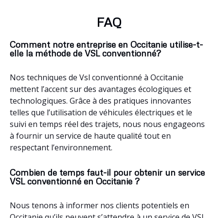
(12310)
,
Villetritouls (11220)
,
Villespy (11170)
,
Villesiscle (11150)
,
Villesèquelande (11170)
,
Villesèque-des-Corbières (11360)
,
FAQ
Villesèque (46090)
,
Villerouge-Termenès (11330)
,
Villepinte
(11150)
,
Villeneuve-sur-Vère (81130)
,
Villeneuve-Minervois
Comment notre entreprise en Occitanie utilise-t-
(11160)
,
Villeneuve-lès-Montréal (11290)
,
Villeneuve-les-Corbières
elle la méthode de VSL conventionné?
(11360)
,
Villeneuve-la-Comptal (11400)
,
Villeneuve-du-Paréage
(09100)
,
Villeneuve-du-Latou (09130)
,
Villeneuve-d’Olmes (09300)
,
Nos techniques de Vsl conventionné à Occitanie
Villeneuve-de-la-Raho (66180)
,
Villeneuve (12260)
,
Villeneuve
(09800)
,
Villemoustaussou (11620)
,
Villemagne (11310)
,
Villemade
mettent l’accent sur des avantages écologiques et
(82130)
,
Villelongue-d’Aude (11300)
,
Villegly (11600)
,
Villegailhenc
technologiques. Grâce à des pratiques innovantes
(11600)
,
Villefranche-de-Rouergue (12200)
,
Villefranche-de-Panat
telles que l’utilisation de véhicules électriques et le
(12430)
,
Villefort (48800)
,
Villefort (11230)
,
Villefloure (11570)
,
suivi en temps réel des trajets, nous nous engageons
Villedubert (11800)
,
Villedaigne (11200)
,
Villecomtal (12580)
,
à fournir un service de haute qualité tout en
Villebazy (11250)
,
Villautou (11420)
,
Villasavary (11150)
,
Villarzel-
respectant l’environnement.
du-Razès (11300)
,
Villarzel-Cabardès (11600)
,
Villardonnel (11600)
,
Villardebelle (11580)
,
Villar-Saint-Anselme (11250)
,
Villar-en-Val
(11220)
,
Villanière (11600)
,
Villalier (11600)
,
Vignevieille (11330)
,
Combien de temps faut-il pour obtenir un service
Viger (65100)
,
Vieux (81140)
,
Viella (65120)
,
Vicdessos (09220)
,
VSL conventionné en Occitanie ?
Vic-la-Gardiole (34110)
,
Viazac (46100)
,
Viala-du-Tarn (12490)
,
Viala-du-Pas-de-Jaux (12250)
,
Vézins-de-Lévézou (12780)
,
Nous tenons à informer nos clients potentiels en
Veyreau (12720)
,
Verzeille (11250)
,
Versols-et-Lapeyre (12400)
,
Occitanie qu’ils peuvent s’attendre à un service de VSL