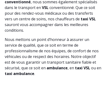
conventionné
, nous sommes également spécialisés
dans le transport en
VSL
conventionné. Que ce soit
pour des rendez-vous médicaux ou des transferts
vers un centre de soins, nos chauffeurs de
taxi VSL
sauront vous accompagner dans les meilleures
conditions.
Nous mettons un point d’honneur à assurer un
service de qualité, que ce soit en terme de
professionnalisme de nos équipes, de confort de nos
véhicules ou de respect des horaires. Notre objectif
est de vous garantir un transport sanitaire fiable et
sécurisé, que ce soit en
ambulance
, en
taxi VSL
ou en
taxi ambulance
.
Vizos (65120)
,
Viviez (12110)
,
Viviès (09500)
,
Vitrac-en-Viadène
(12420)
,
Viscos (65120)
,
Vira (66220)
,
Vinassan (11110)
,
Vimenet