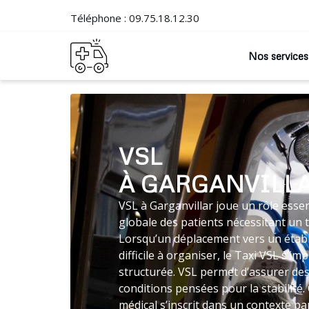
Téléphone :
09.75.18.12.30
Nos services
VSL
À GARGANVILL
VSL à Garganvillar joue un rôle essen
globale des patients nécessitant un 
Lorsqu’un déplacement vers un établ
difficile à organiser, le Taxi VSL s’
structurée. VSL permet d’assurer des
conditions pensées pour la stabilit
médical s’inscrit dans un contexte par