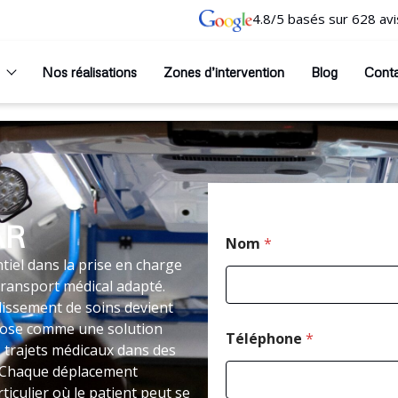
4.8/5 basés sur 628 avi
Nos réalisations
Zones d’intervention
Blog
Cont
AR
Nom
*
tiel dans la prise en charge
transport médical adapté.
issement de soins devient
impose comme une solution
Téléphone
*
 trajets médicaux dans des
é. Chaque déplacement
ticulier où le patient peut se