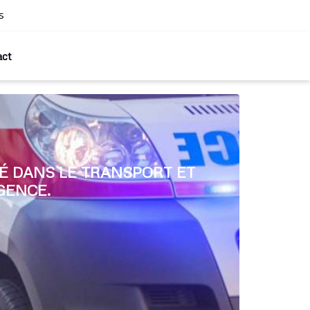
s
act
É DANS LE TRANSPORT ET
GENCE.