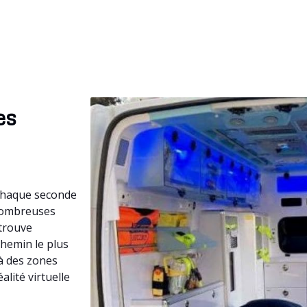
es
 chaque seconde
 nombreuses
etrouve
 chemin le plus
 à des zones
alité virtuelle