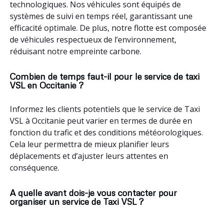
(11600)
,
Villefranche-de-Rouergue (12200)
,
Villefranche-de-Panat
technologiques. Nos véhicules sont équipés de
(12430)
,
Villefort (48800)
,
Villefort (11230)
,
Villefloure (11570)
,
systèmes de suivi en temps réel, garantissant une
Villedubert (11800)
,
Villedaigne (11200)
,
Villecomtal (12580)
,
efficacité optimale. De plus, notre flotte est composée
Villebazy (11250)
,
Villautou (11420)
,
Villasavary (11150)
,
Villarzel-
de véhicules respectueux de l’environnement,
du-Razès (11300)
,
Villarzel-Cabardès (11600)
,
Villardonnel (11600)
,
réduisant notre empreinte carbone.
Villardebelle (11580)
,
Villar-Saint-Anselme (11250)
,
Villar-en-Val
(11220)
,
Villanière (11600)
,
Villalier (11600)
,
Vignevieille (11330)
,
Viger (65100)
,
Vieux (81140)
,
Viella (65120)
,
Vicdessos (09220)
,
Combien de temps faut-il pour le service de taxi
VSL en Occitanie ?
Vic-la-Gardiole (34110)
,
Viazac (46100)
,
Viala-du-Tarn (12490)
,
Viala-du-Pas-de-Jaux (12250)
,
Vézins-de-Lévézou (12780)
,
Veyreau (12720)
,
Verzeille (11250)
,
Versols-et-Lapeyre (12400)
,
Informez les clients potentiels que le service de Taxi
Vers (46090)
,
Verrières (12520)
,
Verniolle (09340)
,
Vernaux
VSL à Occitanie peut varier en termes de durée en
(09250)
,
Vernajoul (09000)
,
Verdun-en-Lauragais (11400)
,
Verdun
fonction du trafic et des conditions météorologiques.
(09310)
,
Verdalle (81110)
,
Véraza (11580)
,
Ventenac-en-Minervois
Cela leur permettra de mieux planifier leurs
(11120)
,
Ventenac-Cabardès (11610)
,
Ventenac (09120)
,
Vèbre
déplacements et d’ajuster leurs attentes en
(09310)
,
Vayrac (46110)
,
Vaychis (09110)
,
Vaureilles (12220)
,
Varilhes (09120)
,
Vaour (81140)
,
Valzergues (12220)
,
Vals (09500)
,
conséquence.
Valroufié (46090)
,
Valmigère (11580)
,
Valergues (34130)
,
Valeilles
(82150)
,
Valdurenque (81090)
,
Valady (12330)
,
Vailhourles (12200)
,
A quelle avant dois-je vous contacter pour
Vabres-l’Abbaye (12400)
,
Vabre-Tizac (12240)
,
Ustou (09140)
,
organiser un service de Taxi VSL ?
Ussat (09400)
,
Urs (09310)
,
Urgosse (32110)
,
Unzent (09100)
,
Unac (09250)
,
Uchentein (09800)
,
Tuchan (11350)
,
Troye-d’Ariège