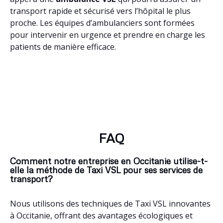
transport rapide et sécurisé vers l’hôpital le plus
proche. Les équipes d’ambulanciers sont formées
pour intervenir en urgence et prendre en charge les
patients de manière efficace.
Vizos (65120)
,
Viviez (12110)
,
Viviès (09500)
,
Vitrac-en-Viadène
(12420)
,
Viscos (65120)
,
Vira (66220)
,
Vinassan (11110)
,
Vimenet
(12310)
,
Villetritouls (11220)
,
Villespy (11170)
,
Villesiscle (11150)
,
Villesèquelande (11170)
,
Villesèque-des-Corbières (11360)
,
FAQ
Villesèque (46090)
,
Villerouge-Termenès (11330)
,
Villepinte
(11150)
,
Villeneuve-sur-Vère (81130)
,
Villeneuve-Minervois
Comment notre entreprise en Occitanie utilise-t-
(11160)
,
Villeneuve-lès-Montréal (11290)
,
Villeneuve-les-Corbières
elle la méthode de Taxi VSL pour ses services de
(11360)
,
Villeneuve-la-Comptal (11400)
,
Villeneuve-du-Paréage
transport?
(09100)
,
Villeneuve-du-Latou (09130)
,
Villeneuve-d’Olmes (09300)
,
Villeneuve-de-la-Raho (66180)
,
Villeneuve (12260)
,
Villeneuve
Nous utilisons des techniques de Taxi VSL innovantes
(09800)
,
Villemoustaussou (11620)
,
Villemagne (11310)
,
Villemade
à Occitanie, offrant des avantages écologiques et
(82130)
,
Villelongue-d’Aude (11300)
,
Villegly (11600)
,
Villegailhenc