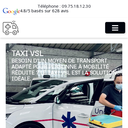
Téléphone :
09.75.18.12.30
4.8/5 basés sur 628 avis
TAXI VSL
BESOIN D'UN MOYEN DE TRANSPORT
ADAPTÉ POUR PERSONNE À MOBILITÉ
RÉDUITE ? LE TAXI VSL EST LA SOLUTION
IDÉALE.