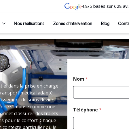
4.8/5 basés sur 628 avi
Nos réalisations
Zones d’intervention
Blog
Cont
T
Nom
*
tiel dans la prise en charge
transport médical adapté.
issement de soins devient
ntionné s’impose comme une
Téléphone
*
permet d’assurer des trajets
s pour le confort. Chaque
 contexte particulier où le