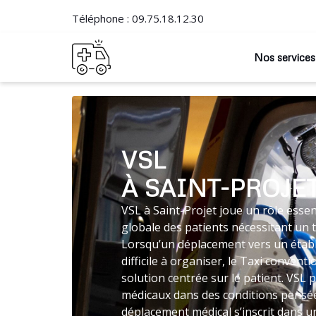
Téléphone :
09.75.18.12.30
Nos services
VSL
À SAINT-PROJE
VSL à Saint-Projet joue un rôle essen
globale des patients nécessitant un 
Lorsqu’un déplacement vers un établ
difficile à organiser, le Taxi conve
solution centrée sur le patient. VSL 
médicaux dans des conditions pensée
déplacement médical s’inscrit dans un