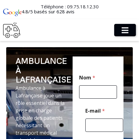
Téléphone :
09.75.18.12.30
4.8/5 basés sur 628 avis
AMBULANCE
À
T
Nom
*
LAFRANÇAISE
é
l
Ambulance à
é
Lafrançaise joue un
p
h
rôle essentiel dans la
o
prise en charge
E-mail
*
n
globale des patients
e
nécessitant un
P
o
transport médical
s