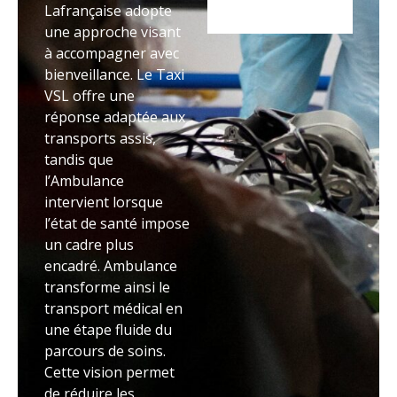
Lafrançaise adopte
une approche visant
à accompagner avec
bienveillance. Le Taxi
VSL offre une
réponse adaptée aux
transports assis,
tandis que
l’Ambulance
intervient lorsque
l’état de santé impose
un cadre plus
encadré. Ambulance
transforme ainsi le
transport médical en
une étape fluide du
parcours de soins.
Cette vision permet
de réduire les