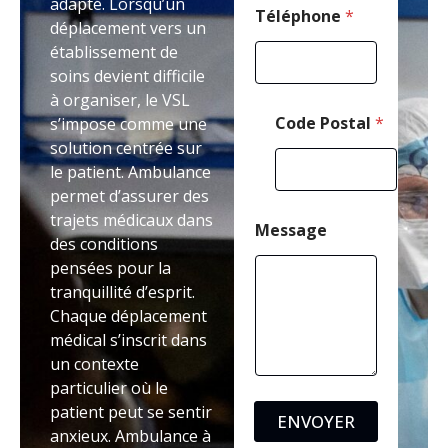
adapté. Lorsqu’un
t
Téléphone
*
déplacement vers un
a
établissement de
l
M
soins devient difficile
e
à organiser, le VSL
s
Code Postal
*
s’impose comme une
s
solution centrée sur
a
g
le patient. Ambulance
e
permet d’assurer des
trajets médicaux dans
Message
des conditions
pensées pour la
tranquillité d’esprit.
Chaque déplacement
médical s’inscrit dans
un contexte
particulier où le
patient peut se sentir
ENVOYER
anxieux. Ambulance à