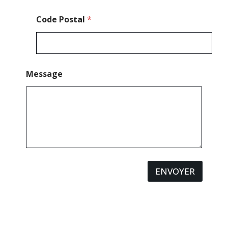
P
o
Code Postal
*
s
t
a
l
Message
ENVOYER