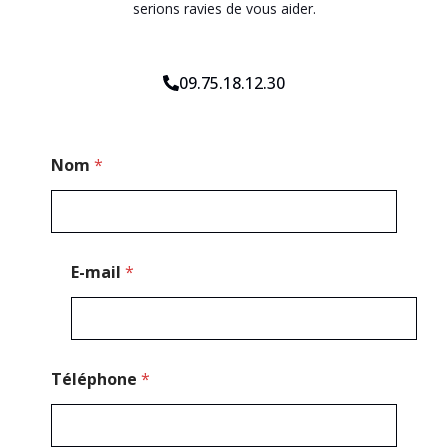
serions ravies de vous aider.
09.75.18.12.30
M
Nom
*
e
s
s
a
g
e
E-mail
*
T
é
l
é
p
h
Téléphone
*
o
n
e