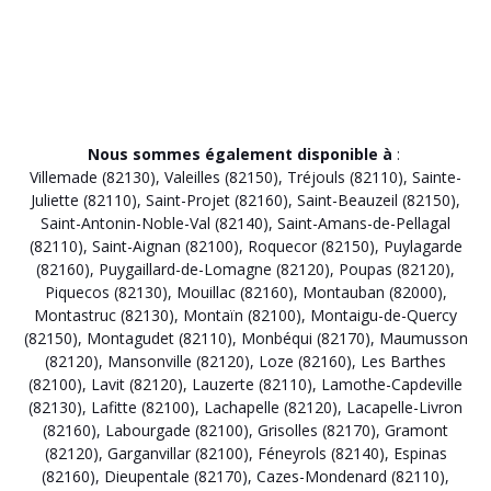
Nous sommes également disponible à
:
Villemade (82130)
,
Valeilles (82150)
,
Tréjouls (82110)
,
Sainte-
Juliette (82110)
,
Saint-Projet (82160)
,
Saint-Beauzeil (82150)
,
Saint-Antonin-Noble-Val (82140)
,
Saint-Amans-de-Pellagal
(82110)
,
Saint-Aignan (82100)
,
Roquecor (82150)
,
Puylagarde
(82160)
,
Puygaillard-de-Lomagne (82120)
,
Poupas (82120)
,
Piquecos (82130)
,
Mouillac (82160)
,
Montauban (82000)
,
Montastruc (82130)
,
Montaïn (82100)
,
Montaigu-de-Quercy
(82150)
,
Montagudet (82110)
,
Monbéqui (82170)
,
Maumusson
(82120)
,
Mansonville (82120)
,
Loze (82160)
,
Les Barthes
(82100)
,
Lavit (82120)
,
Lauzerte (82110)
,
Lamothe-Capdeville
(82130)
,
Lafitte (82100)
,
Lachapelle (82120)
,
Lacapelle-Livron
(82160)
,
Labourgade (82100)
,
Grisolles (82170)
,
Gramont
(82120)
,
Garganvillar (82100)
,
Féneyrols (82140)
,
Espinas
(82160)
,
Dieupentale (82170)
,
Cazes-Mondenard (82110)
,