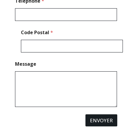
s
Téléphone
*
s
a
g
e
Code Postal
*
Message
ENVOYER