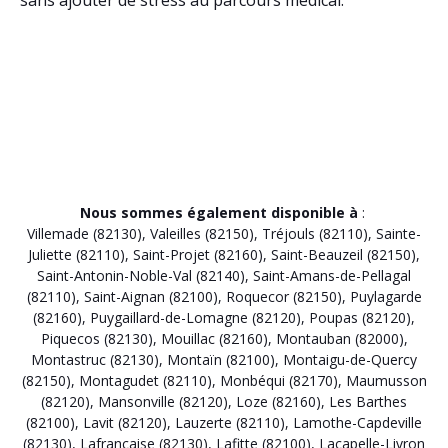
sans ajouter de stress au parcours médical.
Nous sommes également disponible à
:
Villemade (82130)
,
Valeilles (82150)
,
Tréjouls (82110)
,
Sainte-
Juliette (82110)
,
Saint-Projet (82160)
,
Saint-Beauzeil (82150)
,
Saint-Antonin-Noble-Val (82140)
,
Saint-Amans-de-Pellagal
(82110)
,
Saint-Aignan (82100)
,
Roquecor (82150)
,
Puylagarde
(82160)
,
Puygaillard-de-Lomagne (82120)
,
Poupas (82120)
,
Piquecos (82130)
,
Mouillac (82160)
,
Montauban (82000)
,
Montastruc (82130)
,
Montaïn (82100)
,
Montaigu-de-Quercy
(82150)
,
Montagudet (82110)
,
Monbéqui (82170)
,
Maumusson
(82120)
,
Mansonville (82120)
,
Loze (82160)
,
Les Barthes
(82100)
,
Lavit (82120)
,
Lauzerte (82110)
,
Lamothe-Capdeville
(82130)
,
Lafrançaise (82130)
,
Lafitte (82100)
,
Lacapelle-Livron