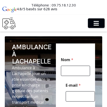
Téléphone :
09.75.18.12.30
4.8/5 basés sur 628 avis
AMBULANCE
À
*
Nom
*
LACHAPELLE
N
o
Ambulance à
m
Lachapelle joue un
T
é
rôle essentiel dans la
l
prise en charge
E-mail
*
é
globale des patients
p
nécessitant un
h
o
transport médical
n