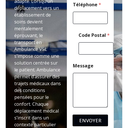
adapté. Lorsqu’un
e
Téléphone
*
déplacement vers un
établissement de
soins devient
mentalement
Code Postal
*
éprouvant, le
transport en
Ambulance VSL
s’impose comme une
solution centrée sur
Message
le patient. Ambulance
permet d’assurer des
trajets médicaux dans
des conditions
pensées pour le
confort. Chaque
déplacement médical
s’inscrit dans un
ENVOYER
contexte particulier