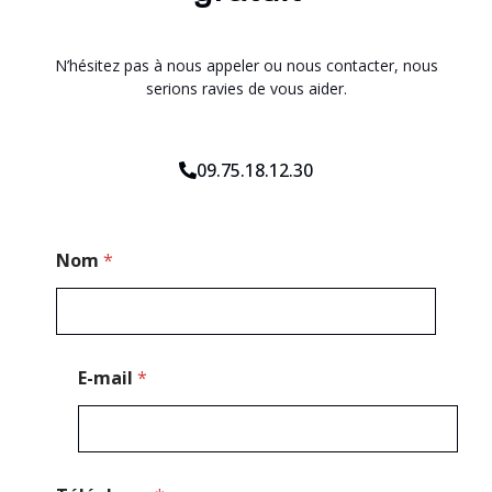
N’hésitez pas à nous appeler ou nous contacter, nous
serions ravies de vous aider.
09.75.18.12.30
T
Nom
*
é
l
é
p
h
o
E-mail
*
n
e
*
M
e