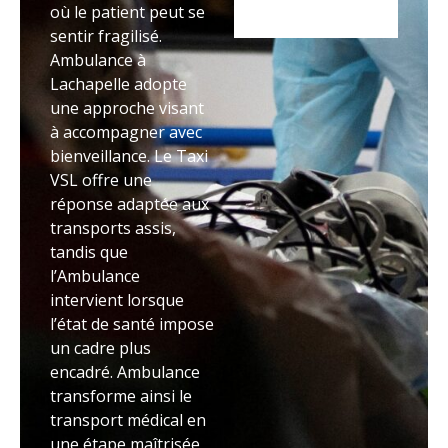
où le patient peut se
sentir fragilisé.
Ambulance à
Lachapelle adopte
une approche visant
à accompagner avec
bienveillance. Le Taxi
VSL offre une
réponse adaptée aux
transports assis,
tandis que
l’Ambulance
intervient lorsque
l’état de santé impose
un cadre plus
encadré. Ambulance
transforme ainsi le
transport médical en
une étape maîtrisée