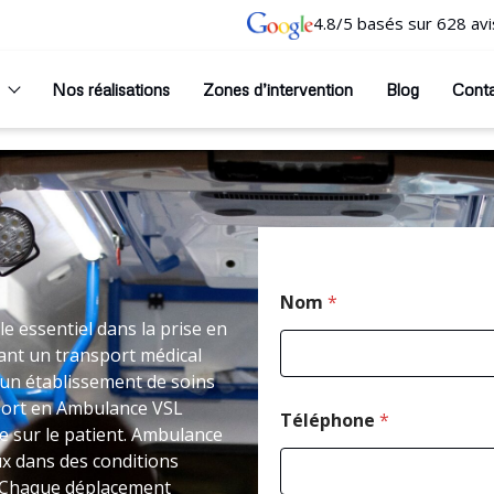
4.8/5 basés sur 628 avi
Nos réalisations
Zones d’intervention
Blog
Cont
Nom
*
 essentiel dans la prise en
ant un transport médical
un établissement de soins
nsport en Ambulance VSL
Téléphone
*
 sur le patient. Ambulance
ux dans des conditions
t. Chaque déplacement