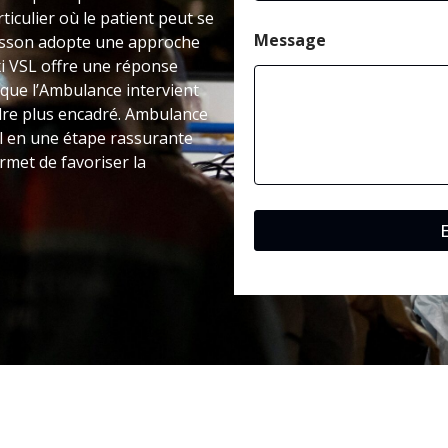
ticulier où le patient peut se
Message
usson adopte une approche
axi VSL offre une réponse
 que l’Ambulance intervient
adre plus encadré. Ambulance
al en une étape rassurante
rmet de favoriser la