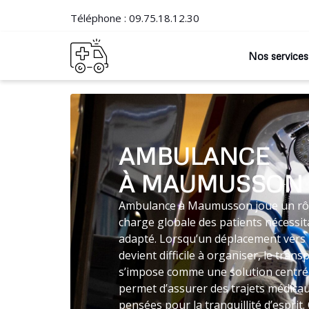
Téléphone :
09.75.18.12.30
Nos services
AMBULANCE
À MAUMUSSON
Ambulance à Maumusson joue un rôle
charge globale des patients nécessit
adapté. Lorsqu’un déplacement vers 
devient difficile à organiser, le tra
s’impose comme une solution centrée
permet d’assurer des trajets médica
pensées pour la tranquillité d’espri