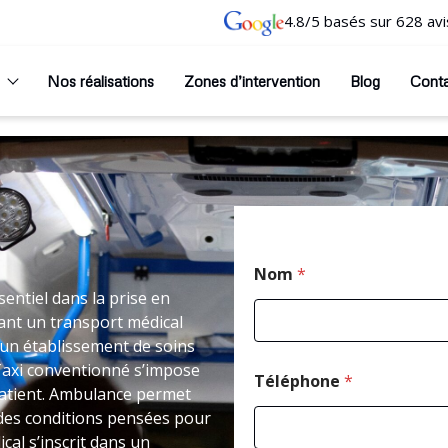
4.8/5 basés sur 628 avi
Nos réalisations
Zones d’intervention
Blog
Cont
*
Nom
*
M
e
entiel dans la prise en
s
ant un transport médical
s
un établissement de soins
a
Taxi conventionné s’impose
g
Téléphone
*
e
patient. Ambulance permet
P
 des conditions pensées pour
o
cal s’inscrit dans un