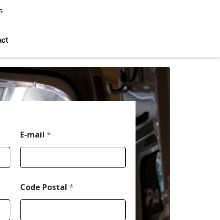
s
act
E-mail
*
Code Postal
*