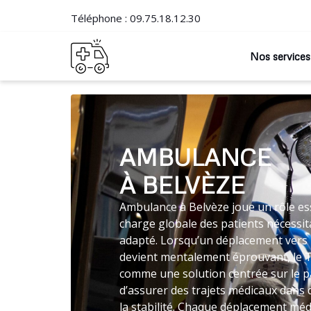
Téléphone :
09.75.18.12.30
Nos services
AMBULANCE
À BELVÈZE
Ambulance à Belvèze joue un rôle ess
charge globale des patients nécessit
adapté. Lorsqu’un déplacement vers 
devient mentalement éprouvant, le 
comme une solution centrée sur le 
d’assurer des trajets médicaux dans
la stabilité. Chaque déplacement médi