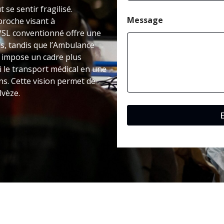
s
 se sentir fragilisé.
t
a
Message
roche visant à
l
VSL conventionné offre une
s, tandis que l’Ambulance
é impose un cadre plus
 le transport médical en une
s. Cette vision permet de
lvèze.