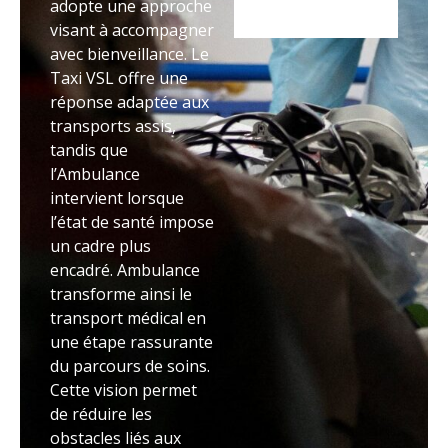
adopte une approche
visant à accompagner
avec bienveillance. Le
Taxi VSL offre une
réponse adaptée aux
transports assis,
tandis que
l’Ambulance
intervient lorsque
l’état de santé impose
un cadre plus
encadré. Ambulance
transforme ainsi le
transport médical en
une étape rassurante
du parcours de soins.
Cette vision permet
de réduire les
obstacles liés aux