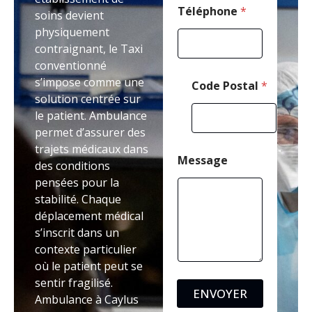
Téléphone
*
soins devient
physiquement
contraignant, le Taxi
conventionné
s’impose comme une
Code Postal
*
solution centrée sur
le patient. Ambulance
permet d’assurer des
trajets médicaux dans
Message
des conditions
pensées pour la
stabilité. Chaque
déplacement médical
s’inscrit dans un
contexte particulier
où le patient peut se
sentir fragilisé.
ENVOYER
Ambulance à Caylus