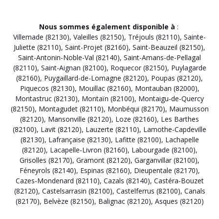
Nous sommes également disponible à
:
Villemade (82130)
,
Valeilles (82150)
,
Tréjouls (82110)
,
Sainte-
Juliette (82110)
,
Saint-Projet (82160)
,
Saint-Beauzeil (82150)
,
Saint-Antonin-Noble-Val (82140)
,
Saint-Amans-de-Pellagal
(82110)
,
Saint-Aignan (82100)
,
Roquecor (82150)
,
Puylagarde
(82160)
,
Puygaillard-de-Lomagne (82120)
,
Poupas (82120)
,
Piquecos (82130)
,
Mouillac (82160)
,
Montauban (82000)
,
Montastruc (82130)
,
Montaïn (82100)
,
Montaigu-de-Quercy
(82150)
,
Montagudet (82110)
,
Monbéqui (82170)
,
Maumusson
(82120)
,
Mansonville (82120)
,
Loze (82160)
,
Les Barthes
(82100)
,
Lavit (82120)
,
Lauzerte (82110)
,
Lamothe-Capdeville
(82130)
,
Lafrançaise (82130)
,
Lafitte (82100)
,
Lachapelle
(82120)
,
Lacapelle-Livron (82160)
,
Labourgade (82100)
,
Grisolles (82170)
,
Gramont (82120)
,
Garganvillar (82100)
,
Féneyrols (82140)
,
Espinas (82160)
,
Dieupentale (82170)
,
Cazes-Mondenard (82110)
,
Cazals (82140)
,
Castéra-Bouzet
(82120)
,
Castelsarrasin (82100)
,
Castelferrus (82100)
,
Canals
(82170)
,
Belvèze (82150)
,
Balignac (82120)
,
Asques (82120)