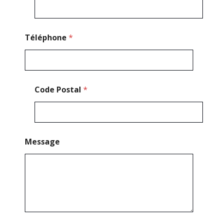
s
a
g
e
Téléphone
*
*
Code Postal
*
Message