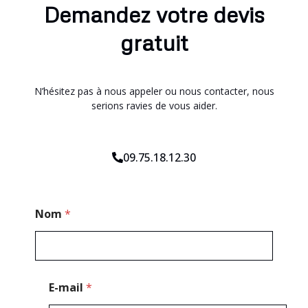
Demandez votre devis
gratuit
N’hésitez pas à nous appeler ou nous contacter, nous
serions ravies de vous aider.
09.75.18.12.30
E
Nom
*
-
m
a
i
l
M
E-mail
*
e
s