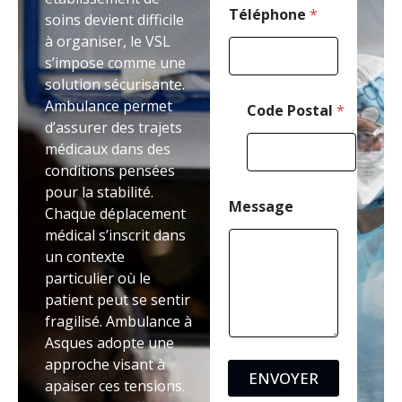
Téléphone
*
soins devient difficile
à organiser, le VSL
s’impose comme une
solution sécurisante.
Ambulance permet
Code Postal
*
d’assurer des trajets
médicaux dans des
conditions pensées
pour la stabilité.
Message
Chaque déplacement
médical s’inscrit dans
un contexte
particulier où le
patient peut se sentir
fragilisé. Ambulance à
Asques adopte une
approche visant à
ENVOYER
apaiser ces tensions.