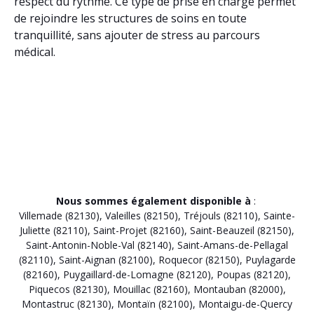
respect du rythme. Ce type de prise en charge permet
de rejoindre les structures de soins en toute
tranquillité, sans ajouter de stress au parcours
médical.
Nous sommes également disponible à
:
Villemade (82130)
,
Valeilles (82150)
,
Tréjouls (82110)
,
Sainte-
Juliette (82110)
,
Saint-Projet (82160)
,
Saint-Beauzeil (82150)
,
Saint-Antonin-Noble-Val (82140)
,
Saint-Amans-de-Pellagal
(82110)
,
Saint-Aignan (82100)
,
Roquecor (82150)
,
Puylagarde
(82160)
,
Puygaillard-de-Lomagne (82120)
,
Poupas (82120)
,
Piquecos (82130)
,
Mouillac (82160)
,
Montauban (82000)
,
Montastruc (82130)
,
Montaïn (82100)
,
Montaigu-de-Quercy