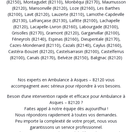
(82150)
,
Montagudet (82110)
,
Monbéqui (82170)
,
Maumusson
(82120)
,
Mansonville (82120)
,
Loze (82160)
,
Les Barthes
(82100)
,
Lavit (82120)
,
Lauzerte (82110)
,
Lamothe-Capdeville
(82130)
,
Lafrançaise (82130)
,
Lafitte (82100)
,
Lachapelle
(82120)
,
Lacapelle-Livron (82160)
,
Labourgade (82100)
,
Grisolles (82170)
,
Gramont (82120)
,
Garganvillar (82100)
,
Féneyrols (82140)
,
Espinas (82160)
,
Dieupentale (82170)
,
Cazes-Mondenard (82110)
,
Cazals (82140)
,
Caylus (82160)
,
Castéra-Bouzet (82120)
,
Castelsarrasin (82100)
,
Castelferrus
(82100)
,
Canals (82170)
,
Belvèze (82150)
,
Balignac (82120)
Nos experts en Ambulance à Asques – 82120 vous
accompagnent avec sérieux pour répondre à vos besoins.
Besoin d’une intervention rapide et efficace pour Ambulance à
Asques – 82120 ?
Faites appel à notre équipe dès aujourd’hui !
Nous répondons rapidement à toutes vos demandes.
Peu importe la complexité de votre projet, nous vous
garantissons un service professionnel.