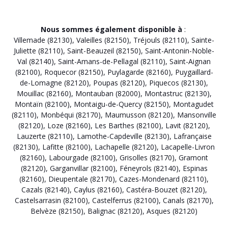
Nous sommes également disponible à
:
Villemade (82130)
,
Valeilles (82150)
,
Tréjouls (82110)
,
Sainte-
Juliette (82110)
,
Saint-Beauzeil (82150)
,
Saint-Antonin-Noble-
Val (82140)
,
Saint-Amans-de-Pellagal (82110)
,
Saint-Aignan
(82100)
,
Roquecor (82150)
,
Puylagarde (82160)
,
Puygaillard-
de-Lomagne (82120)
,
Poupas (82120)
,
Piquecos (82130)
,
Mouillac (82160)
,
Montauban (82000)
,
Montastruc (82130)
,
Montaïn (82100)
,
Montaigu-de-Quercy (82150)
,
Montagudet
(82110)
,
Monbéqui (82170)
,
Maumusson (82120)
,
Mansonville
(82120)
,
Loze (82160)
,
Les Barthes (82100)
,
Lavit (82120)
,
Lauzerte (82110)
,
Lamothe-Capdeville (82130)
,
Lafrançaise
(82130)
,
Lafitte (82100)
,
Lachapelle (82120)
,
Lacapelle-Livron
(82160)
,
Labourgade (82100)
,
Grisolles (82170)
,
Gramont
(82120)
,
Garganvillar (82100)
,
Féneyrols (82140)
,
Espinas
(82160)
,
Dieupentale (82170)
,
Cazes-Mondenard (82110)
,
Cazals (82140)
,
Caylus (82160)
,
Castéra-Bouzet (82120)
,
Castelsarrasin (82100)
,
Castelferrus (82100)
,
Canals (82170)
,
Belvèze (82150)
,
Balignac (82120)
,
Asques (82120)