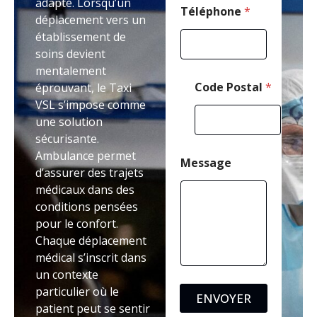
adapté. Lorsqu’un
m
Téléphone
*
déplacement vers un
a
établissement de
i
l
soins devient
mentalement
Code Postal
*
éprouvant, le Taxi
VSL s’impose comme
une solution
sécurisante.
Ambulance permet
Message
d’assurer des trajets
médicaux dans des
conditions pensées
pour le confort.
Chaque déplacement
médical s’inscrit dans
un contexte
particulier où le
ENVOYER
patient peut se sentir