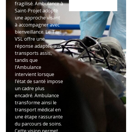
fragilisé. Ambulance à
Saint-Projet adopte
une approche visant
à accompagner avec
bienveillance. Le Taxi
VSL offre une
réponse adaptée aux
transports assis,
tandis que
l’Ambulance
intervient lorsque
l’état de santé impose
un cadre plus
encadré. Ambulance
transforme ainsi le
transport médical en
une étape rassurante
du parcours de soins.
Cette vision permet