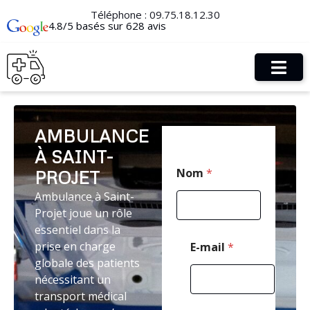
Téléphone :
09.75.18.12.30
4.8/5 basés sur 628 avis
AMBULANCE
À SAINT-
N
Nom
*
PROJET
o
m
Ambulance à Saint-
M
Projet joue un rôle
e
s
essentiel dans la
s
prise en charge
E-mail
*
a
globale des patients
g
nécessitant un
e
E
transport médical
-