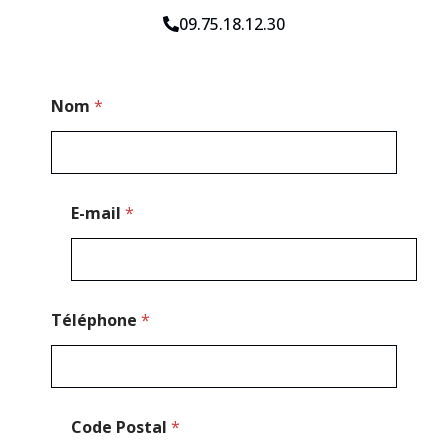
09.75.18.12.30
T
Nom
*
é
l
é
p
h
o
E-mail
*
n
e
M
e
s
s
Téléphone
*
a
g
e
*
Code Postal
*