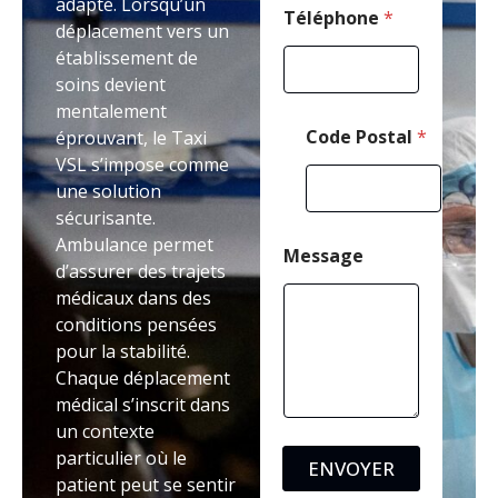
adapté. Lorsqu’un
e
Téléphone
*
déplacement vers un
s
établissement de
s
a
soins devient
g
mentalement
e
Code Postal
*
éprouvant, le Taxi
VSL s’impose comme
une solution
sécurisante.
Ambulance permet
Message
d’assurer des trajets
médicaux dans des
conditions pensées
pour la stabilité.
Chaque déplacement
médical s’inscrit dans
un contexte
particulier où le
ENVOYER
patient peut se sentir