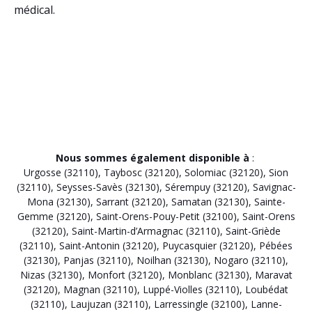
médical.
Nous sommes également disponible à
:
Urgosse (32110)
,
Taybosc (32120)
,
Solomiac (32120)
,
Sion
(32110)
,
Seysses-Savès (32130)
,
Sérempuy (32120)
,
Savignac-
Mona (32130)
,
Sarrant (32120)
,
Samatan (32130)
,
Sainte-
Gemme (32120)
,
Saint-Orens-Pouy-Petit (32100)
,
Saint-Orens
(32120)
,
Saint-Martin-d’Armagnac (32110)
,
Saint-Griède
(32110)
,
Saint-Antonin (32120)
,
Puycasquier (32120)
,
Pébées
(32130)
,
Panjas (32110)
,
Noilhan (32130)
,
Nogaro (32110)
,
Nizas (32130)
,
Monfort (32120)
,
Monblanc (32130)
,
Maravat
(32120)
,
Magnan (32110)
,
Luppé-Violles (32110)
,
Loubédat
(32110)
,
Laujuzan (32110)
,
Larressingle (32100)
,
Lanne-