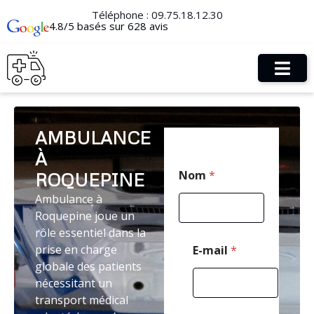
Téléphone :
09.75.18.12.30
4.8/5 basés sur 628 avis
AMBULANCE
À
C
Nom
*
ROQUEPINE
o
d
Ambulance à
e
Roquepine joue un
M
e
rôle essentiel dans la
s
prise en charge
E-mail
*
s
globale des patients
a
nécessitant un
g
e
transport médical
M