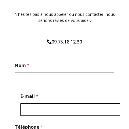
N’hésitez pas à nous appeler ou nous contacter, nous
serions ravies de vous aider.
09.75.18.12.30
*
Nom
*
N
o
m
*
E-mail
*
Téléphone
*