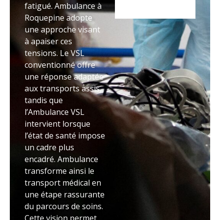
fatigué. Ambulance à
Roquepine adopte
une approche visant
à apaiser ces
tensions. Le VSL
conventionné offre
une réponse adaptée
aux transports assis,
tandis que
l’Ambulance VSL
intervient lorsque
l’état de santé impose
un cadre plus
encadré. Ambulance
transforme ainsi le
transport médical en
une étape rassurante
du parcours de soins.
Cette vision permet