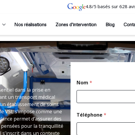
4.8/5 basés sur 628 avi
Nos réalisations
Zones d’intervention
Blog
Cont
Nom
*
ntiel dans la prise en
ant un transport médical
un établissement de soins
 le VSL s’impose comme une
Téléphone
*
ulance permet d’assurer des
 pensées pour la tranquillité
 s’inscrit dans un contexte