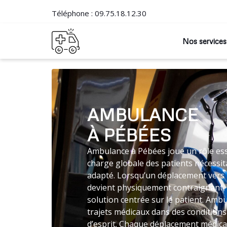
Téléphone :
09.75.18.12.30
Nos services
AMBULANCE
À PÉBÉES
Ambulance à Pébées joue un rôle esse
charge globale des patients nécessit
adapté. Lorsqu’un déplacement vers 
devient physiquement contraignant,
solution centrée sur le patient. Amb
trajets médicaux dans des conditions
d’esprit. Chaque déplacement médical