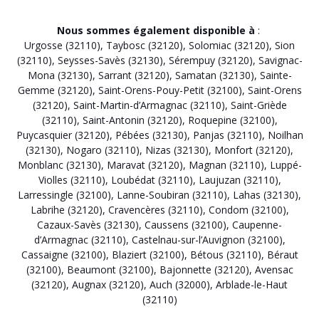
Nous sommes également disponible à
:
Urgosse (32110)
,
Taybosc (32120)
,
Solomiac (32120)
,
Sion
(32110)
,
Seysses-Savès (32130)
,
Sérempuy (32120)
,
Savignac-
Mona (32130)
,
Sarrant (32120)
,
Samatan (32130)
,
Sainte-
Gemme (32120)
,
Saint-Orens-Pouy-Petit (32100)
,
Saint-Orens
(32120)
,
Saint-Martin-d’Armagnac (32110)
,
Saint-Griède
(32110)
,
Saint-Antonin (32120)
,
Roquepine (32100)
,
Puycasquier (32120)
,
Pébées (32130)
,
Panjas (32110)
,
Noilhan
(32130)
,
Nogaro (32110)
,
Nizas (32130)
,
Monfort (32120)
,
Monblanc (32130)
,
Maravat (32120)
,
Magnan (32110)
,
Luppé-
Violles (32110)
,
Loubédat (32110)
,
Laujuzan (32110)
,
Larressingle (32100)
,
Lanne-Soubiran (32110)
,
Lahas (32130)
,
Labrihe (32120)
,
Cravencères (32110)
,
Condom (32100)
,
Cazaux-Savès (32130)
,
Caussens (32100)
,
Caupenne-
d’Armagnac (32110)
,
Castelnau-sur-l’Auvignon (32100)
,
Cassaigne (32100)
,
Blaziert (32100)
,
Bétous (32110)
,
Béraut
(32100)
,
Beaumont (32100)
,
Bajonnette (32120)
,
Avensac
(32120)
,
Augnax (32120)
,
Auch (32000)
,
Arblade-le-Haut
(32110)