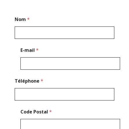
*
Nom
*
*
E
-
m
a
i
E-mail
*
l
Téléphone
*
Code Postal
*