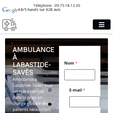
Téléphone :
09.75.18.12.30
4.8/5 basés sur 628 avis
AMBULANCE
À
*
Nom
*
LABASTIDE-
*
E
SAVÈS
-
m
Ambulance à
a
Labastide-Savès joue
i
E-mail
*
un rôle essentiel
l
dans la prise en
charge globale des
patients nécessitant