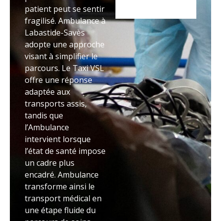
patient peut se sentir
fragilisé. Ambulance à
Labastide-Savès
adopte une approche
visant à simplifier le
parcours. Le Taxi VSL
offre une réponse
adaptée aux
transports assis,
tandis que
l’Ambulance
intervient lorsque
l’état de santé impose
un cadre plus
encadré. Ambulance
transforme ainsi le
transport médical en
une étape fluide du