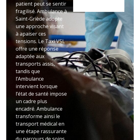
patient peut se sentir
fragilisé. Ambulance à
Saint-Griède adopte
une approche visant
à apaiser ces
tensions. Le Taxi VSL
offre une réponse
adaptée aux
transports assis,
tandis que
l’Ambulance
intervient lorsque
l’état de santé impose
un cadre plus
encadré. Ambulance
transforme ainsi le
transport médical en
une étape rassurante
du parcours de soins.