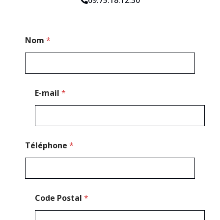
*
Nom
*
*
T
é
l
é
p
E-mail
*
h
o
n
e
Téléphone
*
Code Postal
*