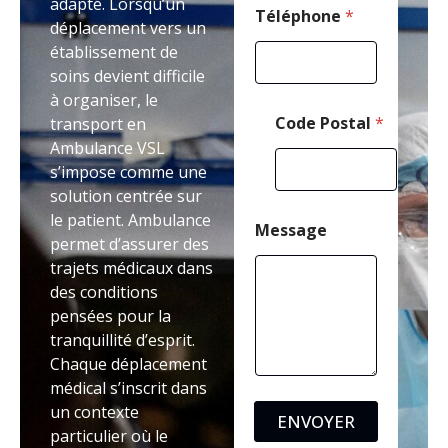
adapté. Lorsqu’un
g
Téléphone
*
déplacement vers un
e
établissement de
N
o
soins devient difficile
m
à organiser, le
Code Postal
*
transport en
Ambulance VSL
s’impose comme une
solution centrée sur
le patient. Ambulance
Message
permet d’assurer des
trajets médicaux dans
des conditions
pensées pour la
tranquillité d’esprit.
Chaque déplacement
médical s’inscrit dans
un contexte
ENVOYER
particulier où le