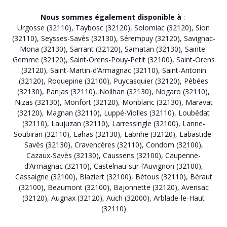
Nous sommes également disponible à
:
Urgosse (32110)
,
Taybosc (32120)
,
Solomiac (32120)
,
Sion
(32110)
,
Seysses-Savès (32130)
,
Sérempuy (32120)
,
Savignac-
Mona (32130)
,
Sarrant (32120)
,
Samatan (32130)
,
Sainte-
Gemme (32120)
,
Saint-Orens-Pouy-Petit (32100)
,
Saint-Orens
(32120)
,
Saint-Martin-d’Armagnac (32110)
,
Saint-Antonin
(32120)
,
Roquepine (32100)
,
Puycasquier (32120)
,
Pébées
(32130)
,
Panjas (32110)
,
Noilhan (32130)
,
Nogaro (32110)
,
Nizas (32130)
,
Monfort (32120)
,
Monblanc (32130)
,
Maravat
(32120)
,
Magnan (32110)
,
Luppé-Violles (32110)
,
Loubédat
(32110)
,
Laujuzan (32110)
,
Larressingle (32100)
,
Lanne-
Soubiran (32110)
,
Lahas (32130)
,
Labrihe (32120)
,
Labastide-
Savès (32130)
,
Cravencères (32110)
,
Condom (32100)
,
Cazaux-Savès (32130)
,
Caussens (32100)
,
Caupenne-
d’Armagnac (32110)
,
Castelnau-sur-l’Auvignon (32100)
,
Cassaigne (32100)
,
Blaziert (32100)
,
Bétous (32110)
,
Béraut
(32100)
,
Beaumont (32100)
,
Bajonnette (32120)
,
Avensac
(32120)
,
Augnax (32120)
,
Auch (32000)
,
Arblade-le-Haut
(32110)