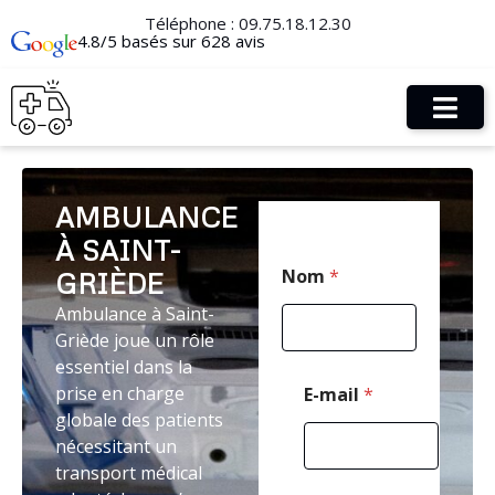
Téléphone :
09.75.18.12.30
4.8/5 basés sur 628 avis
AMBULANCE
À SAINT-
M
Nom
*
GRIÈDE
e
s
Ambulance à Saint-
s
Griède joue un rôle
a
g
essentiel dans la
e
prise en charge
E-mail
*
M
globale des patients
e
nécessitant un
s
s
transport médical
a