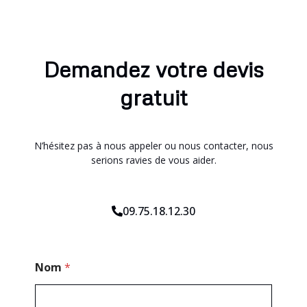
Demandez votre devis
gratuit
N’hésitez pas à nous appeler ou nous contacter, nous
serions ravies de vous aider.
09.75.18.12.30
N
Nom
*
o
m
E