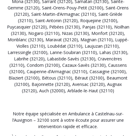
Mona (32130)
,
Sarrant (32120)
,
Samatan (32130)
,
Sainte-
Gemme (32120)
,
Saint-Orens-Pouy-Petit (32100)
,
Saint-Orens
(32120)
,
Saint-Martin-d’Armagnac (32110)
,
Saint-Griède
(32110)
,
Saint-Antonin (32120)
,
Roquepine (32100)
,
Puycasquier (32120)
,
Pébées (32130)
,
Panjas (32110)
,
Noilhan
(32130)
,
Nogaro (32110)
,
Nizas (32130)
,
Monfort (32120)
,
Monblanc (32130)
,
Maravat (32120)
,
Magnan (32110)
,
Luppé-
Violles (32110)
,
Loubédat (32110)
,
Laujuzan (32110)
,
Larressingle (32100)
,
Lanne-Soubiran (32110)
,
Lahas (32130)
,
Labrihe (32120)
,
Labastide-Savès (32130)
,
Cravencères
(32110)
,
Condom (32100)
,
Cazaux-Savès (32130)
,
Caussens
(32100)
,
Caupenne-d’Armagnac (32110)
,
Cassaigne (32100)
,
Blaziert (32100)
,
Bétous (32110)
,
Béraut (32100)
,
Beaumont
(32100)
,
Bajonnette (32120)
,
Avensac (32120)
,
Augnax
(32120)
,
Auch (32000)
,
Arblade-le-Haut (32110)
Notre équipe spécialisée en Ambulance à Castelnau-sur-
l’Auvignon – 32100 sont à votre écoute pour assurer une
intervention rapide et efficace.