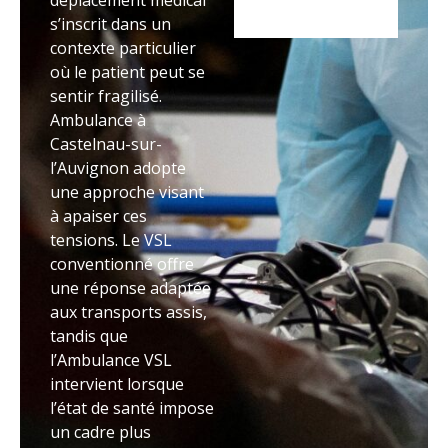
déplacement médical
s’inscrit dans un
contexte particulier
où le patient peut se
sentir fragilisé.
Ambulance à
Castelnau-sur-
l’Auvignon adopte
une approche visant
à apaiser ces
tensions. Le VSL
conventionné offre
une réponse adaptée
aux transports assis,
tandis que
l’Ambulance VSL
intervient lorsque
l’état de santé impose
un cadre plus