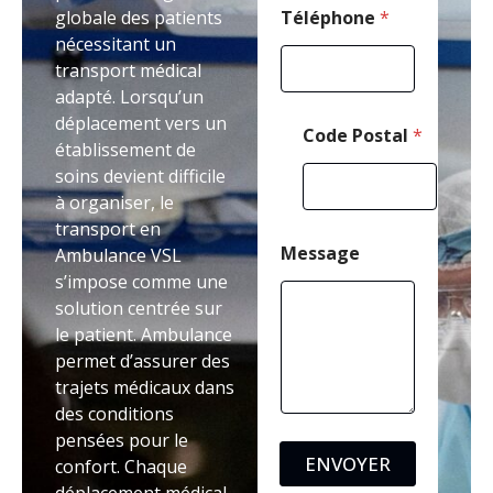
h
globale des patients
Téléphone
*
o
nécessitant un
n
transport médical
e
adapté. Lorsqu’un
déplacement vers un
Code Postal
*
établissement de
soins devient difficile
à organiser, le
transport en
Message
Ambulance VSL
s’impose comme une
solution centrée sur
le patient. Ambulance
permet d’assurer des
trajets médicaux dans
des conditions
pensées pour le
ENVOYER
confort. Chaque