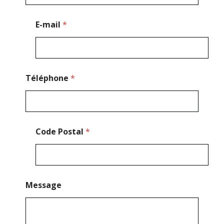
-
m
a
E-mail
*
i
l
*
Téléphone
*
Code Postal
*
Message