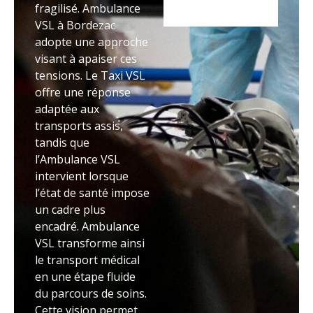
fragilisé. Ambulance
VSL à Bordezac
adopte une approche
visant à apaiser ces
tensions. Le Taxi VSL
offre une réponse
adaptée aux
transports assis,
tandis que
l’Ambulance VSL
intervient lorsque
l’état de santé impose
un cadre plus
encadré. Ambulance
VSL transforme ainsi
le transport médical
en une étape fluide
du parcours de soins.
Cette vision permet