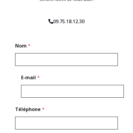
09.75.18.12.30
E
Nom
*
-
m
a
i
l
T
E-mail
*
é
l
é
p
h
o
Téléphone
*
n
e
N
o