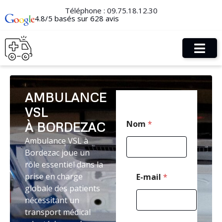
Téléphone :
09.75.18.12.30
4.8/5 basés sur 628 avis
AMBULANCE
VSL
T
Nom
*
À BORDEZAC
é
l
Ambulance VSL à
é
Bordezac joue un
p
h
rôle essentiel dans la
o
prise en charge
E-mail
*
n
globale des patients
e
nécessitant un
*
M
transport médical
e