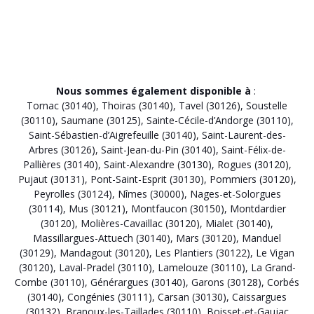
Nous sommes également disponible à
:
Tornac (30140)
,
Thoiras (30140)
,
Tavel (30126)
,
Soustelle
(30110)
,
Saumane (30125)
,
Sainte-Cécile-d’Andorge (30110)
,
Saint-Sébastien-d’Aigrefeuille (30140)
,
Saint-Laurent-des-
Arbres (30126)
,
Saint-Jean-du-Pin (30140)
,
Saint-Félix-de-
Pallières (30140)
,
Saint-Alexandre (30130)
,
Rogues (30120)
,
Pujaut (30131)
,
Pont-Saint-Esprit (30130)
,
Pommiers (30120)
,
Peyrolles (30124)
,
Nîmes (30000)
,
Nages-et-Solorgues
(30114)
,
Mus (30121)
,
Montfaucon (30150)
,
Montdardier
(30120)
,
Molières-Cavaillac (30120)
,
Mialet (30140)
,
Massillargues-Attuech (30140)
,
Mars (30120)
,
Manduel
(30129)
,
Mandagout (30120)
,
Les Plantiers (30122)
,
Le Vigan
(30120)
,
Laval-Pradel (30110)
,
Lamelouze (30110)
,
La Grand-
Combe (30110)
,
Générargues (30140)
,
Garons (30128)
,
Corbés
(30140)
,
Congénies (30111)
,
Carsan (30130)
,
Caissargues
(30132)
,
Branoux-les-Taillades (30110)
,
Boisset-et-Gaujac