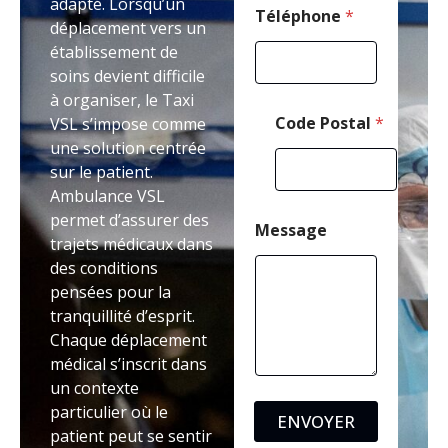
adapté. Lorsqu’un
s
Téléphone
*
déplacement vers un
s
établissement de
a
g
soins devient difficile
e
à organiser, le Taxi
Code Postal
*
VSL s’impose comme
une solution centrée
sur le patient.
Ambulance VSL
permet d’assurer des
Message
trajets médicaux dans
des conditions
pensées pour la
tranquillité d’esprit.
Chaque déplacement
médical s’inscrit dans
un contexte
particulier où le
ENVOYER
patient peut se sentir