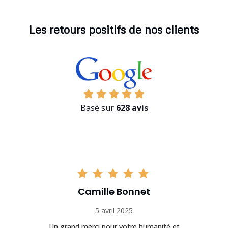
Les retours positifs de nos clients
Basé sur
628 avis
Camille Bonnet
5 avril 2025
Un grand merci pour votre humanité et
Se