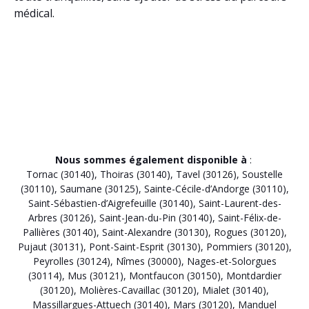
médical.
Nous sommes également disponible à
:
Tornac (30140)
,
Thoiras (30140)
,
Tavel (30126)
,
Soustelle
(30110)
,
Saumane (30125)
,
Sainte-Cécile-d’Andorge (30110)
,
Saint-Sébastien-d’Aigrefeuille (30140)
,
Saint-Laurent-des-
Arbres (30126)
,
Saint-Jean-du-Pin (30140)
,
Saint-Félix-de-
Pallières (30140)
,
Saint-Alexandre (30130)
,
Rogues (30120)
,
Pujaut (30131)
,
Pont-Saint-Esprit (30130)
,
Pommiers (30120)
,
Peyrolles (30124)
,
Nîmes (30000)
,
Nages-et-Solorgues
(30114)
,
Mus (30121)
,
Montfaucon (30150)
,
Montdardier
(30120)
,
Molières-Cavaillac (30120)
,
Mialet (30140)
,
Massillargues-Attuech (30140)
,
Mars (30120)
,
Manduel