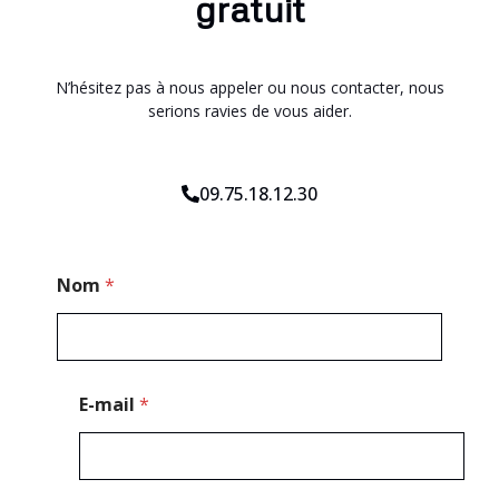
gratuit
N’hésitez pas à nous appeler ou nous contacter, nous
serions ravies de vous aider.
09.75.18.12.30
*
Nom
*
*
N
o
m
E-mail
*