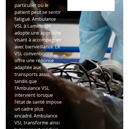
particulier où le
patient peut se sentir
fatigué. Ambulance
VSL à Lamelouze
adopte une approche
visant à accompagner
avec bienveillance. Le
VSL conventionné
offre une réponse
adaptée aux
transports assis,
tandis que
l’Ambulance VSL
intervient lorsque
l’état de santé impose
un cadre plus
encadré. Ambulance
VSL transforme ainsi