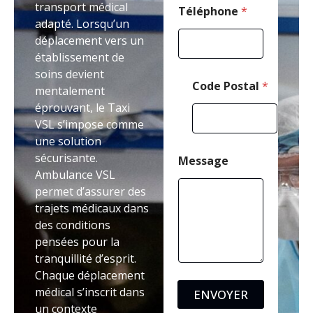
transport médical
l
Téléphone
*
adapté. Lorsqu’un
*
déplacement vers un
établissement de
soins devient
Code Postal
*
mentalement
éprouvant, le Taxi
VSL s’impose comme
une solution
sécurisante.
Message
Ambulance VSL
permet d’assurer des
trajets médicaux dans
des conditions
pensées pour la
tranquillité d’esprit.
Chaque déplacement
médical s’inscrit dans
ENVOYER
un contexte