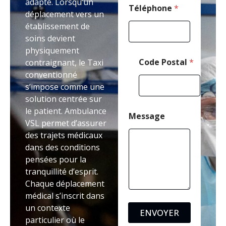
adapté. Lorsqu’un
l
Téléphone
*
déplacement vers un
E
établissement de
-
m
soins devient
a
physiquement
i
Code Postal
*
contraignant, le Taxi
l
conventionné
s’impose comme une
solution centrée sur
le patient. Ambulance
Message
VSL permet d’assurer
des trajets médicaux
dans des conditions
pensées pour la
tranquillité d’esprit.
Chaque déplacement
médical s’inscrit dans
un contexte
ENVOYER
particulier où le