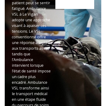
patient peut se sentir
fatigué. Ambulance
VSL à Le Vigan
adopte une approche
visant à apaiser ces
tensions. Le VSL
conventionné offre
une réponse adaptée
aux transports assis,
tandis que
l’Ambulance
intervient lorsque
l’état de santé impose
un cadre plus
encadré. Ambulance
VSL transforme ainsi
le transport médical
en une étape fluide
du parcours de soins.