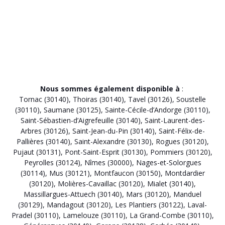
Nous sommes également disponible à
:
Tornac (30140)
,
Thoiras (30140)
,
Tavel (30126)
,
Soustelle
(30110)
,
Saumane (30125)
,
Sainte-Cécile-d’Andorge (30110)
,
Saint-Sébastien-d’Aigrefeuille (30140)
,
Saint-Laurent-des-
Arbres (30126)
,
Saint-Jean-du-Pin (30140)
,
Saint-Félix-de-
Pallières (30140)
,
Saint-Alexandre (30130)
,
Rogues (30120)
,
Pujaut (30131)
,
Pont-Saint-Esprit (30130)
,
Pommiers (30120)
,
Peyrolles (30124)
,
Nîmes (30000)
,
Nages-et-Solorgues
(30114)
,
Mus (30121)
,
Montfaucon (30150)
,
Montdardier
(30120)
,
Molières-Cavaillac (30120)
,
Mialet (30140)
,
Massillargues-Attuech (30140)
,
Mars (30120)
,
Manduel
(30129)
,
Mandagout (30120)
,
Les Plantiers (30122)
,
Laval-
Pradel (30110)
,
Lamelouze (30110)
,
La Grand-Combe (30110)
,