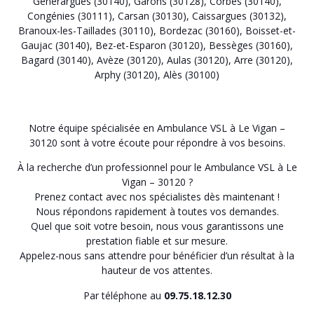
Générargues (30140)
,
Garons (30128)
,
Corbés (30140)
,
Congénies (30111)
,
Carsan (30130)
,
Caissargues (30132)
,
Branoux-les-Taillades (30110)
,
Bordezac (30160)
,
Boisset-et-
Gaujac (30140)
,
Bez-et-Esparon (30120)
,
Bessèges (30160)
,
Bagard (30140)
,
Avèze (30120)
,
Aulas (30120)
,
Arre (30120)
,
Arphy (30120)
,
Alès (30100)
Notre équipe spécialisée en Ambulance VSL à Le Vigan –
30120 sont à votre écoute pour répondre à vos besoins.
À la recherche d’un professionnel pour le Ambulance VSL à Le
Vigan – 30120 ?
Prenez contact avec nos spécialistes dès maintenant !
Nous répondons rapidement à toutes vos demandes.
Quel que soit votre besoin, nous vous garantissons une
prestation fiable et sur mesure.
Appelez-nous sans attendre pour bénéficier d’un résultat à la
hauteur de vos attentes.
Par téléphone au
09.75.18.12.30