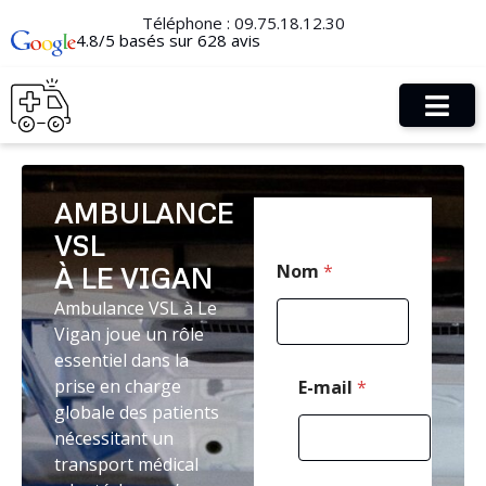
Téléphone :
09.75.18.12.30
4.8/5 basés sur 628 avis
AMBULANCE
VSL
M
Nom
*
À LE VIGAN
e
s
Ambulance VSL à Le
s
Vigan joue un rôle
a
g
essentiel dans la
e
prise en charge
E-mail
*
P
globale des patients
o
nécessitant un
s
t
transport médical
a