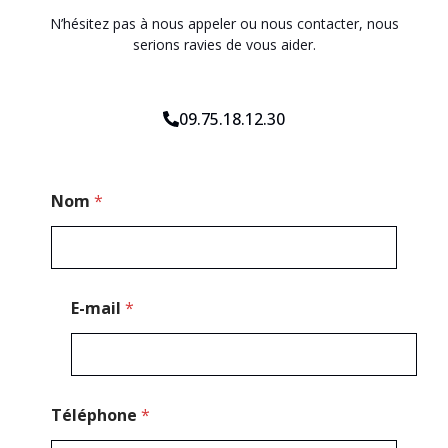
N’hésitez pas à nous appeler ou nous contacter, nous
serions ravies de vous aider.
09.75.18.12.30
*
Nom
*
C
o
d
e
*
E-mail
*
Téléphone
*