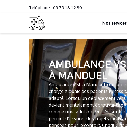
Téléphone :
09.75.18.12.30
Nos services
AMBULANCE VS
À MANDUEL
Ambulance VSL à Manduel joue un rôl
charge globale des patients nécessit
adapté. Lorsqu’un déplacement vers 
devient mentalement éprouvant, le 
comme une solution centrée sur le p
permet d’assurer des trajets médica
pensées pour le confort. Chaque dépl