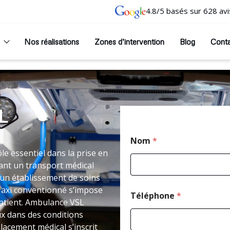
4.8/5 basés sur 628 avi
Nos réalisations
Zones d’intervention
Blog
Cont
L
Nom
*
e essentiel dans la prise en
ant un transport médical
un établissement de soins
Taxi conventionné s’impose
Téléphone
*
atient. Ambulance VSL
ux dans des conditions
acement médical s’inscrit