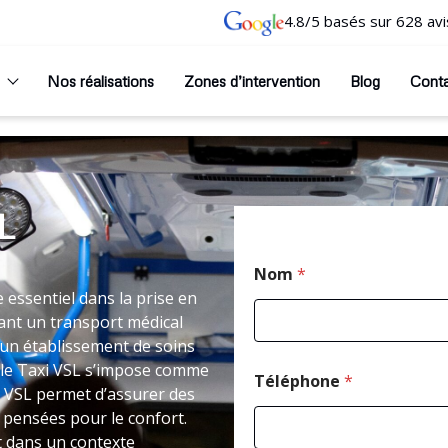
4.8/5 basés sur 628 avi
Nos réalisations
Zones d’intervention
Blog
Cont
L
Nom
*
essentiel dans la prise en
ant un transport médical
un établissement de soins
 le Taxi VSL s’impose comme
Téléphone
*
 VSL permet d’assurer des
 pensées pour le confort.
t dans un contexte