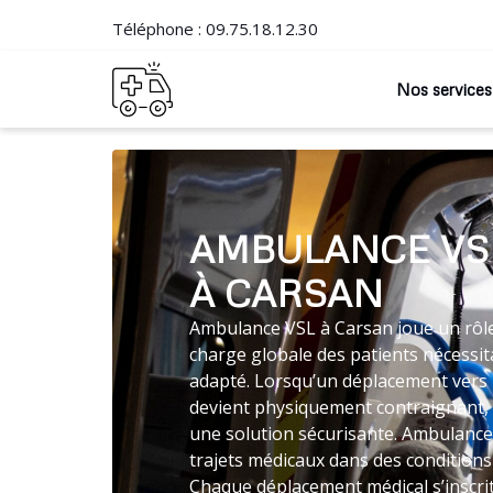
Téléphone :
09.75.18.12.30
Nos services
AMBULANCE VS
À CARSAN
Ambulance VSL à Carsan joue un rôle 
charge globale des patients nécessit
adapté. Lorsqu’un déplacement vers 
devient physiquement contraignant,
une solution sécurisante. Ambulance
trajets médicaux dans des conditions
Chaque déplacement médical s’inscri