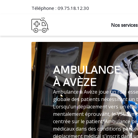
Téléphone :
09.75.18.12.30
Nos services
AMBULANCE
À AVÈZE
Ambulance à Avèze joue un rôle essen
globale des patients nécessitant un 
Lorsqu’un déplacement vers un établ
mentalement éprouvant, le VSL s’i
centrée sur le patient. Ambulance pe
médicaux dans des conditions pensées
déplacement médical s’inscrit dans un