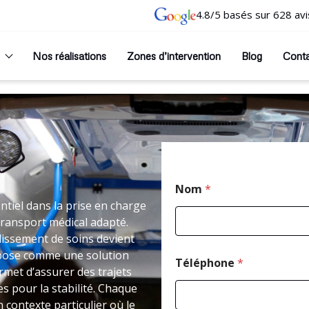
4.8/5 basés sur 628 avi
Nos réalisations
Zones d’intervention
Blog
Cont
Nom
*
tiel dans la prise en charge
transport médical adapté.
issement de soins devient
mpose comme une solution
Téléphone
*
rmet d’assurer des trajets
 pour la stabilité. Chaque
 contexte particulier où le