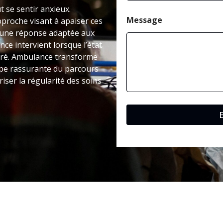
N
t se sentir anxieux.
o
m
Message
roche visant à apaiser ces
e une réponse adaptée aux
nce intervient lorsque l’état
dré. Ambulance transforme
ape rassurante du parcours
riser la régularité des soins