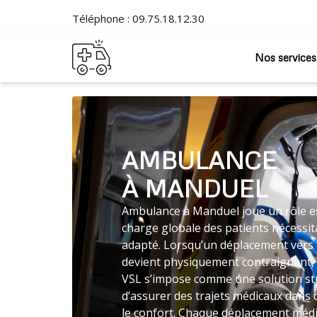
Téléphone :
09.75.18.12.30
Nos services
AMBULANCE
À MANDUEL
Ambulance à Manduel joue un rôle es
charge globale des patients nécessit
adapté. Lorsqu’un déplacement vers 
devient physiquement contraignant,
VSL s’impose comme une solution st
d’assurer des trajets médicaux dans
le confort. Chaque déplacement médic