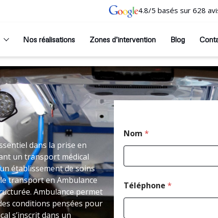
4.8/5 basés sur 628 avi
Nos réalisations
Zones d’intervention
Blog
Cont
T
Nom
*
é
l
sentiel dans la prise en
é
ant un transport médical
p
un établissement de soins
h
 le transport en Ambulance
o
Téléphone
*
n
ructurée. Ambulance permet
e
 des conditions pensées pour
*
al s’inscrit dans un