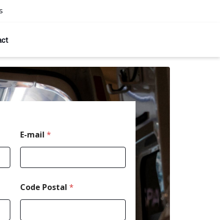
s
act
E-mail
*
Code Postal
*