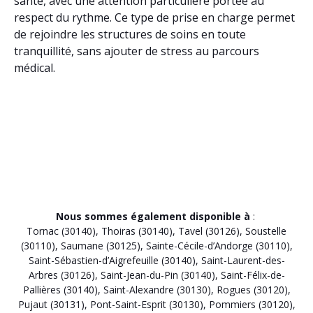
santé, avec une attention particulière portée au
respect du rythme. Ce type de prise en charge permet
de rejoindre les structures de soins en toute
tranquillité, sans ajouter de stress au parcours
médical.
Nous sommes également disponible à
:
Tornac (30140)
,
Thoiras (30140)
,
Tavel (30126)
,
Soustelle
(30110)
,
Saumane (30125)
,
Sainte-Cécile-d’Andorge (30110)
,
Saint-Sébastien-d’Aigrefeuille (30140)
,
Saint-Laurent-des-
Arbres (30126)
,
Saint-Jean-du-Pin (30140)
,
Saint-Félix-de-
Pallières (30140)
,
Saint-Alexandre (30130)
,
Rogues (30120)
,
Pujaut (30131)
,
Pont-Saint-Esprit (30130)
,
Pommiers (30120)
,