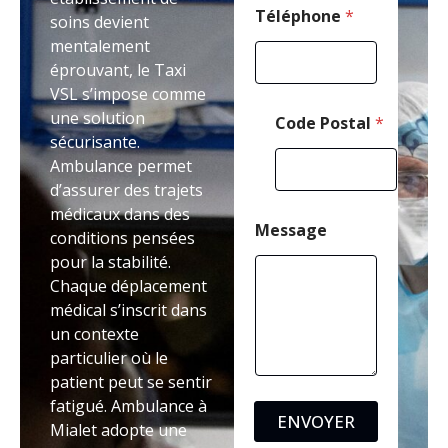
o
Téléphone
*
soins devient
n
mentalement
e
éprouvant, le Taxi
N
o
VSL s’impose comme
m
une solution
Code Postal
*
sécurisante.
Ambulance permet
d’assurer des trajets
médicaux dans des
Message
conditions pensées
pour la stabilité.
Chaque déplacement
médical s’inscrit dans
un contexte
particulier où le
patient peut se sentir
fatigué. Ambulance à
ENVOYER
Mialet adopte une