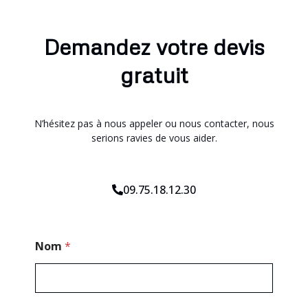
Demandez votre devis
gratuit
N’hésitez pas à nous appeler ou nous contacter, nous
serions ravies de vous aider.
09.75.18.12.30
T
Nom
*
é
l
é
p
h