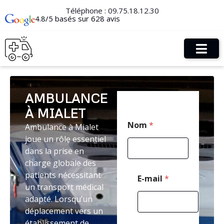
Téléphone :
09.75.18.12.30
4.8/5 basés sur 628 avis
AMBULANCE
À MIALET
E
Nom
*
Ambulance à Mialet
-
m
joue un rôle essentiel
a
dans la prise en
i
charge globale des
l
T
patients nécessitant
E-mail
*
é
un transport médical
l
adapté. Lorsqu’un
é
déplacement vers un
p
h
établissement de