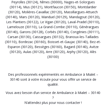
Peyrolles (30124)
,
Nîmes (30000)
,
Nages-et-Solorgues
(30114)
,
Mus (30121)
,
Montfaucon (30150)
,
Montdardier
(30120)
,
Molières-Cavaillac (30120)
,
Massillargues-Attuech
(30140)
,
Mars (30120)
,
Manduel (30129)
,
Mandagout (30120)
,
Les Plantiers (30122)
,
Le Vigan (30120)
,
Laval-Pradel (30110)
,
Lamelouze (30110)
,
La Grand-Combe (30110)
,
Générargues
(30140)
,
Garons (30128)
,
Corbés (30140)
,
Congénies (30111)
,
Carsan (30130)
,
Caissargues (30132)
,
Branoux-les-Taillades
(30110)
,
Bordezac (30160)
,
Boisset-et-Gaujac (30140)
,
Bez-et-
Esparon (30120)
,
Bessèges (30160)
,
Bagard (30140)
,
Avèze
(30120)
,
Aulas (30120)
,
Arre (30120)
,
Arphy (30120)
,
Alès
(30100)
Des professionnels expérimentés en Ambulance à Mialet –
30140 sont à votre écoute pour vous offrir un service de
qualité.
Vous avez besoin d’un service de Ambulance à Mialet – 30140
?
N’attendez plus pour nous contacter !