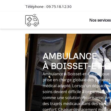
Téléphone :
09.75.18.12.30
Nos services
AMBULANCE
À BOISSET-ET-
Ambulance à Boisset-et-Gaujac joue u
prise en charge globale des patients
médical adapté. Lorsqu’un déplaceme
soins devient difficile à organiser, 
comme une solution sécurisante. Am
des trajets médicaux dans des condi
confort. Chaque déplacement médical 