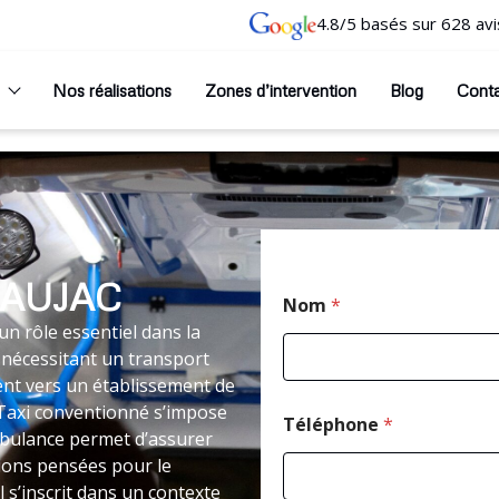
4.8/5 basés sur 628 avi
Nos réalisations
Zones d’intervention
Blog
Cont
GAUJAC
Nom
*
n rôle essentiel dans la
 nécessitant un transport
nt vers un établissement de
le Taxi conventionné s’impose
Téléphone
*
bulance permet d’assurer
tions pensées pour le
s’inscrit dans un contexte