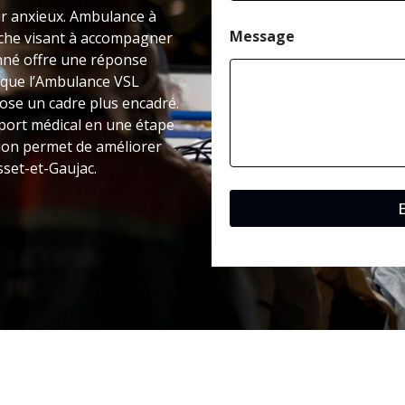
tir anxieux. Ambulance à
Message
che visant à accompagner
onné offre une réponse
s que l’Ambulance VSL
pose un cadre plus encadré.
port médical en une étape
sion permet de améliorer
sset-et-Gaujac.