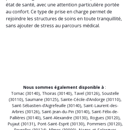
état de santé, avec une attention particulière portée
au confort. Ce type de prise en charge permet de
rejoindre les structures de soins en toute tranquillité,
sans ajouter de stress au parcours médical.
Nous sommes également disponible à
:
Tornac (30140)
,
Thoiras (30140)
,
Tavel (30126)
,
Soustelle
(30110)
,
Saumane (30125)
,
Sainte-Cécile-d’Andorge (30110)
,
Saint-Sébastien-d’Aigrefeuille (30140)
,
Saint-Laurent-des-
Arbres (30126)
,
Saint-Jean-du-Pin (30140)
,
Saint-Félix-de-
Pallières (30140)
,
Saint-Alexandre (30130)
,
Rogues (30120)
,
Pujaut (30131)
,
Pont-Saint-Esprit (30130)
,
Pommiers (30120)
,
Peyrolles (30124)
,
Nîmes (30000)
,
Nages-et-Solorgues