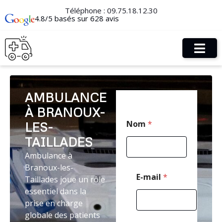
Téléphone :
09.75.18.12.30
4.8/5 basés sur 628 avis
AMBULANCE
À BRANOUX-
E
Nom
*
LES-
-
m
TAILLADES
a
i
Ambulance à
l
Branoux-les-
E
E-mail
*
Taillades joue un rôle
-
essentiel dans la
m
a
prise en charge
i
globale des patients
l