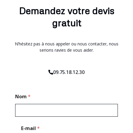
Demandez votre devis
gratuit
N’hésitez pas à nous appeler ou nous contacter, nous
serions ravies de vous aider.
09.75.18.12.30
M
Nom
*
e
s
s
a
g
e
E-mail
*
M