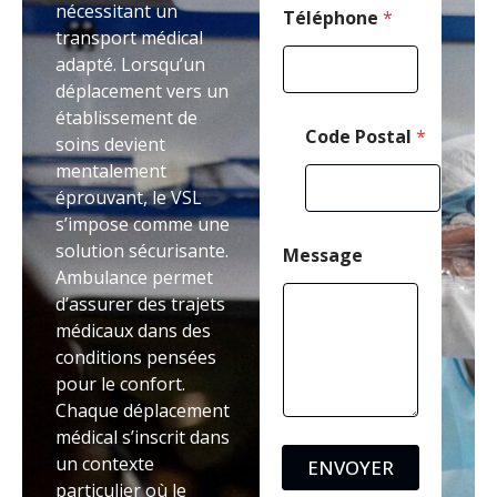
nécessitant un
C
Téléphone
*
transport médical
o
d
adapté. Lorsqu’un
e
déplacement vers un
établissement de
Code Postal
*
soins devient
mentalement
éprouvant, le VSL
s’impose comme une
solution sécurisante.
Message
Ambulance permet
d’assurer des trajets
médicaux dans des
conditions pensées
pour le confort.
Chaque déplacement
médical s’inscrit dans
un contexte
ENVOYER
particulier où le