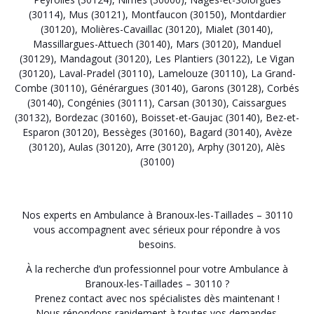
(30114)
,
Mus (30121)
,
Montfaucon (30150)
,
Montdardier
(30120)
,
Molières-Cavaillac (30120)
,
Mialet (30140)
,
Massillargues-Attuech (30140)
,
Mars (30120)
,
Manduel
(30129)
,
Mandagout (30120)
,
Les Plantiers (30122)
,
Le Vigan
(30120)
,
Laval-Pradel (30110)
,
Lamelouze (30110)
,
La Grand-
Combe (30110)
,
Générargues (30140)
,
Garons (30128)
,
Corbés
(30140)
,
Congénies (30111)
,
Carsan (30130)
,
Caissargues
(30132)
,
Bordezac (30160)
,
Boisset-et-Gaujac (30140)
,
Bez-et-
Esparon (30120)
,
Bessèges (30160)
,
Bagard (30140)
,
Avèze
(30120)
,
Aulas (30120)
,
Arre (30120)
,
Arphy (30120)
,
Alès
(30100)
Nos experts en Ambulance à Branoux-les-Taillades – 30110
vous accompagnent avec sérieux pour répondre à vos
besoins.
À la recherche d’un professionnel pour votre Ambulance à
Branoux-les-Taillades – 30110 ?
Prenez contact avec nos spécialistes dès maintenant !
Nous répondons rapidement à toutes vos demandes.