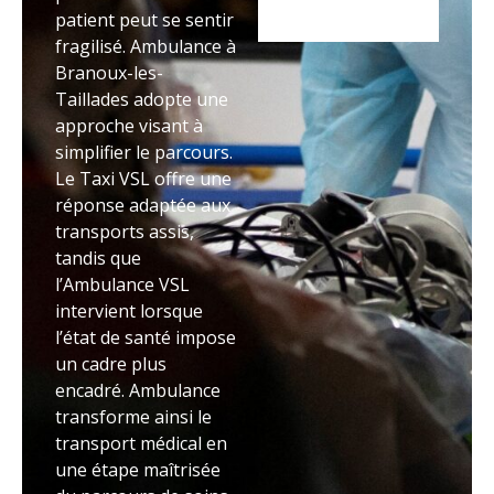
patient peut se sentir
fragilisé. Ambulance à
Branoux-les-
Taillades adopte une
approche visant à
simplifier le parcours.
Le Taxi VSL offre une
réponse adaptée aux
transports assis,
tandis que
l’Ambulance VSL
intervient lorsque
l’état de santé impose
un cadre plus
encadré. Ambulance
transforme ainsi le
transport médical en
une étape maîtrisée