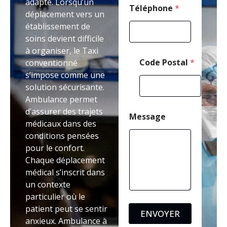
adapté. Lorsqu’un
a
Téléphone
*
déplacement vers un
i
établissement de
l
T
soins devient difficile
é
à organiser, le Taxi
l
Code Postal
*
conventionné
é
s’impose comme une
p
h
solution sécurisante.
o
Ambulance permet
n
d’assurer des trajets
e
Message
médicaux dans des
conditions pensées
pour le confort.
Chaque déplacement
médical s’inscrit dans
un contexte
particulier où le
patient peut se sentir
ENVOYER
anxieux. Ambulance à