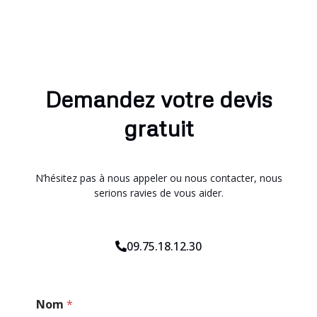
Demandez votre devis
gratuit
N’hésitez pas à nous appeler ou nous contacter, nous
serions ravies de vous aider.
09.75.18.12.30
C
Nom
*
o