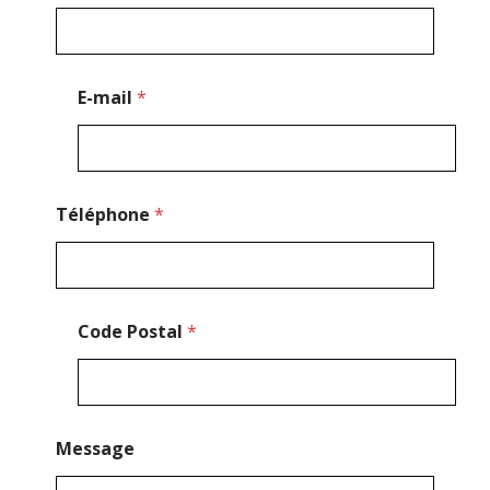
d
e
*
E
-
E-mail
*
m
a
i
l
Téléphone
*
Code Postal
*
Message