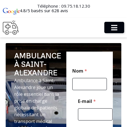
Téléphone :
09.75.18.12.30
4.8/5 basés sur 628 avis
AMBULANCE
À SAINT-
T
Nom
*
ALEXANDRE
é
l
Ambulance à Saint-
é
Alexandre joue un
p
h
rôle essentiel dans la
o
prise en charge
E-mail
*
n
globale des patients
e
nécessitant un
E
-
transport médical
m