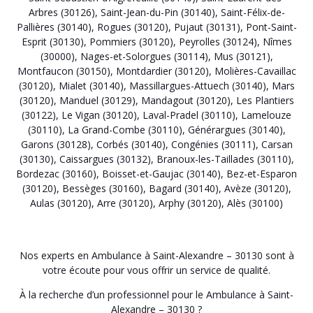
Arbres (30126)
,
Saint-Jean-du-Pin (30140)
,
Saint-Félix-de-
Pallières (30140)
,
Rogues (30120)
,
Pujaut (30131)
,
Pont-Saint-
Esprit (30130)
,
Pommiers (30120)
,
Peyrolles (30124)
,
Nîmes
(30000)
,
Nages-et-Solorgues (30114)
,
Mus (30121)
,
Montfaucon (30150)
,
Montdardier (30120)
,
Molières-Cavaillac
(30120)
,
Mialet (30140)
,
Massillargues-Attuech (30140)
,
Mars
(30120)
,
Manduel (30129)
,
Mandagout (30120)
,
Les Plantiers
(30122)
,
Le Vigan (30120)
,
Laval-Pradel (30110)
,
Lamelouze
(30110)
,
La Grand-Combe (30110)
,
Générargues (30140)
,
Garons (30128)
,
Corbés (30140)
,
Congénies (30111)
,
Carsan
(30130)
,
Caissargues (30132)
,
Branoux-les-Taillades (30110)
,
Bordezac (30160)
,
Boisset-et-Gaujac (30140)
,
Bez-et-Esparon
(30120)
,
Bessèges (30160)
,
Bagard (30140)
,
Avèze (30120)
,
Aulas (30120)
,
Arre (30120)
,
Arphy (30120)
,
Alès (30100)
Nos experts en Ambulance à Saint-Alexandre – 30130 sont à
votre écoute pour vous offrir un service de qualité.
À la recherche d’un professionnel pour le Ambulance à Saint-
Alexandre – 30130 ?