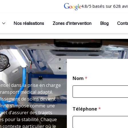
4.8/5 basés sur 628 avi
Nos réalisations
Zones d’intervention
Blog
Cont
Nom
*
tiel dans la prise en charge
transport médical adapté.
issement de soins devient
ntionné s’impose comme une
Téléphone
*
et d’assurer des trajets
 pour la stabilité. Chaque
 contexte particulier où le