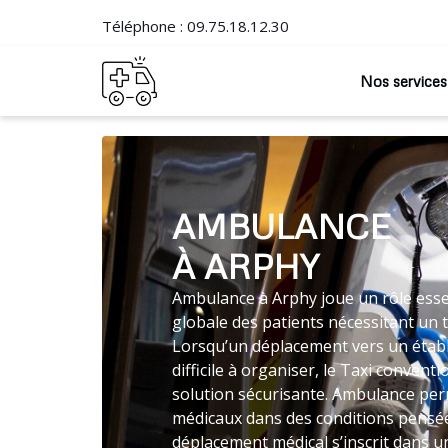
Téléphone :
09.75.18.12.30
Nos services
AMBULANCE
À ARPHY
Ambulance à Arphy joue un rôle essen
globale des patients nécessitant un 
Lorsqu’un déplacement vers un établ
difficile à organiser, le Taxi conve
solution sécurisante. Ambulance perm
médicaux dans des conditions pensées
déplacement médical s’inscrit dans un