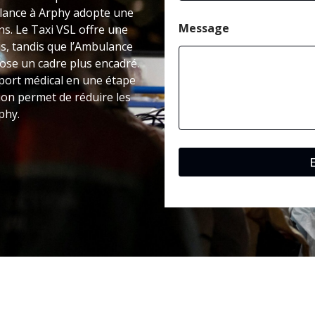
ulance à Arphy adopte une
Message
ns. Le Taxi VSL offre une
s, tandis que l’Ambulance
pose un cadre plus encadré.
port médical en une étape
sion permet de réduire les
phy.