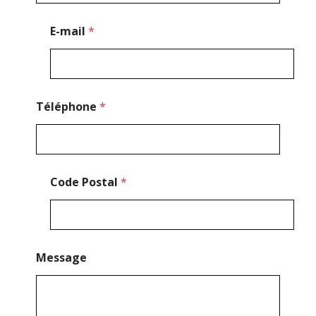
g
e
E-mail
*
M
e
s
s
a
g
Téléphone
*
e
*
Code Postal
*
Message