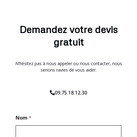
Demandez votre devis
gratuit
N’hésitez pas à nous appeler ou nous contacter, nous
serions ravies de vous aider.
09.75.18.12.30
M
Nom
*
e
s
s
a