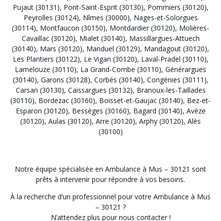
Pujaut (30131)
,
Pont-Saint-Esprit (30130)
,
Pommiers (30120)
,
Peyrolles (30124)
,
Nîmes (30000)
,
Nages-et-Solorgues
(30114)
,
Montfaucon (30150)
,
Montdardier (30120)
,
Molières-
Cavaillac (30120)
,
Mialet (30140)
,
Massillargues-Attuech
(30140)
,
Mars (30120)
,
Manduel (30129)
,
Mandagout (30120)
,
Les Plantiers (30122)
,
Le Vigan (30120)
,
Laval-Pradel (30110)
,
Lamelouze (30110)
,
La Grand-Combe (30110)
,
Générargues
(30140)
,
Garons (30128)
,
Corbés (30140)
,
Congénies (30111)
,
Carsan (30130)
,
Caissargues (30132)
,
Branoux-les-Taillades
(30110)
,
Bordezac (30160)
,
Boisset-et-Gaujac (30140)
,
Bez-et-
Esparon (30120)
,
Bessèges (30160)
,
Bagard (30140)
,
Avèze
(30120)
,
Aulas (30120)
,
Arre (30120)
,
Arphy (30120)
,
Alès
(30100)
Notre équipe spécialisée en Ambulance à Mus – 30121 sont
prêts à intervenir pour répondre à vos besoins.
À la recherche d’un professionnel pour votre Ambulance à Mus
– 30121 ?
N’attendez plus pour nous contacter !