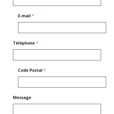
a
g
e
E-mail
*
T
é
l
é
p
h
Téléphone
*
o
n
e
*
Code Postal
*
Message