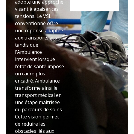
adopte une approche
visant à apaiser ces
tensions. Le VSL
conventionné offre
une réponse adaptée
aux transports assis,
tandis que
l’Ambulance
intervient lorsque
l’état de santé impose
un cadre plus
encadré. Ambulance
transforme ainsi le
transport médical en
une étape maîtrisée
du parcours de soins.
Cette vision permet
de réduire les
obstacles liés aux