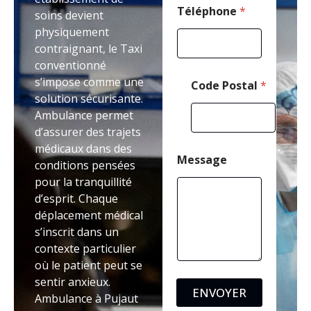
Téléphone
*
soins devient
physiquement
contraignant, le Taxi
conventionné
s’impose comme une
Code Postal
*
solution sécurisante.
Ambulance permet
d’assurer des trajets
médicaux dans des
Message
conditions pensées
pour la tranquillité
d’esprit. Chaque
déplacement médical
s’inscrit dans un
contexte particulier
où le patient peut se
sentir anxieux.
ENVOYER
Ambulance à Pujaut