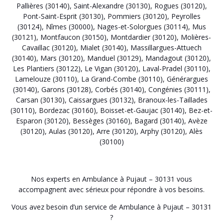
Pallières (30140)
,
Saint-Alexandre (30130)
,
Rogues (30120)
,
Pont-Saint-Esprit (30130)
,
Pommiers (30120)
,
Peyrolles
(30124)
,
Nîmes (30000)
,
Nages-et-Solorgues (30114)
,
Mus
(30121)
,
Montfaucon (30150)
,
Montdardier (30120)
,
Molières-
Cavaillac (30120)
,
Mialet (30140)
,
Massillargues-Attuech
(30140)
,
Mars (30120)
,
Manduel (30129)
,
Mandagout (30120)
,
Les Plantiers (30122)
,
Le Vigan (30120)
,
Laval-Pradel (30110)
,
Lamelouze (30110)
,
La Grand-Combe (30110)
,
Générargues
(30140)
,
Garons (30128)
,
Corbés (30140)
,
Congénies (30111)
,
Carsan (30130)
,
Caissargues (30132)
,
Branoux-les-Taillades
(30110)
,
Bordezac (30160)
,
Boisset-et-Gaujac (30140)
,
Bez-et-
Esparon (30120)
,
Bessèges (30160)
,
Bagard (30140)
,
Avèze
(30120)
,
Aulas (30120)
,
Arre (30120)
,
Arphy (30120)
,
Alès
(30100)
Nos experts en Ambulance à Pujaut – 30131 vous
accompagnent avec sérieux pour répondre à vos besoins.
Vous avez besoin d’un service de Ambulance à Pujaut – 30131
?