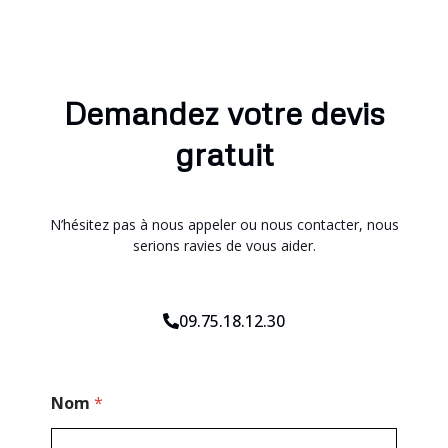
Demandez votre devis
gratuit
N’hésitez pas à nous appeler ou nous contacter, nous
serions ravies de vous aider.
09.75.18.12.30
M
Nom
*
e
s
s