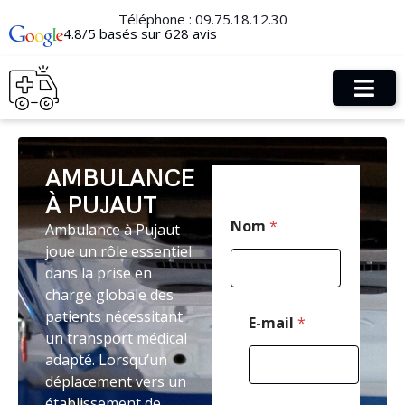
Téléphone :
09.75.18.12.30
4.8/5 basés sur 628 avis
AMBULANCE
À PUJAUT
N
Nom
*
Ambulance à Pujaut
o
m
joue un rôle essentiel
*
dans la prise en
P
charge globale des
o
s
patients nécessitant
E-mail
*
t
un transport médical
a
adapté. Lorsqu’un
l
déplacement vers un
établissement de