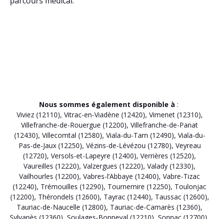
parcours médical.
Nous sommes également disponible à
:
Viviez (12110)
,
Vitrac-en-Viadène (12420)
,
Vimenet (12310)
,
Villefranche-de-Rouergue (12200)
,
Villefranche-de-Panat
(12430)
,
Villecomtal (12580)
,
Viala-du-Tarn (12490)
,
Viala-du-
Pas-de-Jaux (12250)
,
Vézins-de-Lévézou (12780)
,
Veyreau
(12720)
,
Versols-et-Lapeyre (12400)
,
Verrières (12520)
,
Vaureilles (12220)
,
Valzergues (12220)
,
Valady (12330)
,
Vailhourles (12200)
,
Vabres-l’Abbaye (12400)
,
Vabre-Tizac
(12240)
,
Trémouilles (12290)
,
Tournemire (12250)
,
Toulonjac
(12200)
,
Thérondels (12600)
,
Tayrac (12440)
,
Taussac (12600)
,
Tauriac-de-Naucelle (12800)
,
Tauriac-de-Camarès (12360)
,
Sylvanès (12360)
,
Soulages-Bonneval (12210)
,
Sonnac (12700)
,