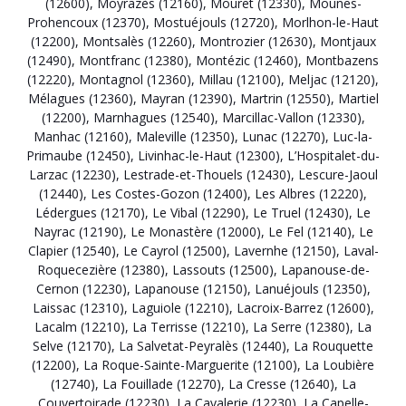
(12600)
,
Moyrazès (12160)
,
Mouret (12330)
,
Mounes-
Prohencoux (12370)
,
Mostuéjouls (12720)
,
Morlhon-le-Haut
(12200)
,
Montsalès (12260)
,
Montrozier (12630)
,
Montjaux
(12490)
,
Montfranc (12380)
,
Montézic (12460)
,
Montbazens
(12220)
,
Montagnol (12360)
,
Millau (12100)
,
Meljac (12120)
,
Mélagues (12360)
,
Mayran (12390)
,
Martrin (12550)
,
Martiel
(12200)
,
Marnhagues (12540)
,
Marcillac-Vallon (12330)
,
Manhac (12160)
,
Maleville (12350)
,
Lunac (12270)
,
Luc-la-
Primaube (12450)
,
Livinhac-le-Haut (12300)
,
L’Hospitalet-du-
Larzac (12230)
,
Lestrade-et-Thouels (12430)
,
Lescure-Jaoul
(12440)
,
Les Costes-Gozon (12400)
,
Les Albres (12220)
,
Lédergues (12170)
,
Le Vibal (12290)
,
Le Truel (12430)
,
Le
Nayrac (12190)
,
Le Monastère (12000)
,
Le Fel (12140)
,
Le
Clapier (12540)
,
Le Cayrol (12500)
,
Lavernhe (12150)
,
Laval-
Roquecezière (12380)
,
Lassouts (12500)
,
Lapanouse-de-
Cernon (12230)
,
Lapanouse (12150)
,
Lanuéjouls (12350)
,
Laissac (12310)
,
Laguiole (12210)
,
Lacroix-Barrez (12600)
,
Lacalm (12210)
,
La Terrisse (12210)
,
La Serre (12380)
,
La
Selve (12170)
,
La Salvetat-Peyralès (12440)
,
La Rouquette
(12200)
,
La Roque-Sainte-Marguerite (12100)
,
La Loubière
(12740)
,
La Fouillade (12270)
,
La Cresse (12640)
,
La
Couvertoirade (12230)
,
La Cavalerie (12230)
,
La Capelle-