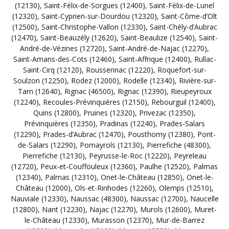
(12130)
,
Saint-Félix-de-Sorgues (12400)
,
Saint-Félix-de-Lunel
(12320)
,
Saint-Cyprien-sur-Dourdou (12320)
,
Saint-Côme-d’Olt
(12500)
,
Saint-Christophe-Vallon (12330)
,
Saint-Chély-d’Aubrac
(12470)
,
Saint-Beauzély (12620)
,
Saint-Beaulize (12540)
,
Saint-
André-de-Vézines (12720)
,
Saint-André-de-Najac (12270)
,
Saint-Amans-des-Cots (12460)
,
Saint-Affrique (12400)
,
Rullac-
Saint-Cirq (12120)
,
Roussennac (12220)
,
Roquefort-sur-
Soulzon (12250)
,
Rodez (12000)
,
Rodelle (12340)
,
Rivière-sur-
Tarn (12640)
,
Rignac (46500)
,
Rignac (12390)
,
Rieupeyroux
(12240)
,
Recoules-Prévinquières (12150)
,
Rebourguil (12400)
,
Quins (12800)
,
Pruines (12320)
,
Privezac (12350)
,
Prévinquières (12350)
,
Pradinas (12240)
,
Prades-Salars
(12290)
,
Prades-d’Aubrac (12470)
,
Pousthomy (12380)
,
Pont-
de-Salars (12290)
,
Pomayrols (12130)
,
Pierrefiche (48300)
,
Pierrefiche (12130)
,
Peyrusse-le-Roc (12220)
,
Peyreleau
(12720)
,
Peux-et-Couffouleux (12360)
,
Paulhe (12520)
,
Palmas
(12340)
,
Palmas (12310)
,
Onet-le-Château (12850)
,
Onet-le-
Château (12000)
,
Ols-et-Rinhodes (12260)
,
Olemps (12510)
,
Nauviale (12330)
,
Naussac (48300)
,
Naussac (12700)
,
Naucelle
(12800)
,
Nant (12230)
,
Najac (12270)
,
Murols (12600)
,
Muret-
le-Château (12330)
,
Murasson (12370)
,
Mur-de-Barrez