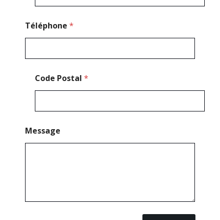
s
a
g
Téléphone
*
e
Code Postal
*
Message