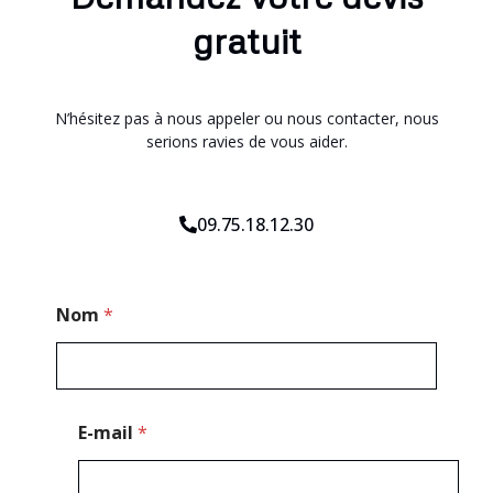
gratuit
N’hésitez pas à nous appeler ou nous contacter, nous
serions ravies de vous aider.
09.75.18.12.30
M
Nom
*
e
s
s
a
g
e
E-mail
*
M
e
s