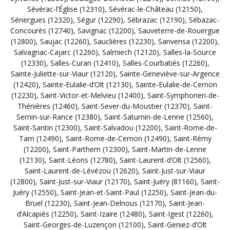
Sévérac-l’Église (12310)
,
Sévérac-le-Château (12150)
,
Sénergues (12320)
,
Ségur (12290)
,
Sébrazac (12190)
,
Sébazac-
Concourès (12740)
,
Savignac (12200)
,
Sauveterre-de-Rouergue
(12800)
,
Saujac (12260)
,
Sauclières (12230)
,
Sanvensa (12200)
,
Salvagnac-Cajarc (12260)
,
Salmiech (12120)
,
Salles-la-Source
(12330)
,
Salles-Curan (12410)
,
Salles-Courbatiès (12260)
,
Sainte-Juliette-sur-Viaur (12120)
,
Sainte-Geneviève-sur-Argence
(12420)
,
Sainte-Eulalie-d’Olt (12130)
,
Sainte-Eulalie-de-Cernon
(12230)
,
Saint-Victor-et-Melvieu (12400)
,
Saint-Symphorien-de-
Thénières (12460)
,
Saint-Sever-du-Moustier (12370)
,
Saint-
Sernin-sur-Rance (12380)
,
Saint-Saturnin-de-Lenne (12560)
,
Saint-Santin (12300)
,
Saint-Salvadou (12200)
,
Saint-Rome-de-
Tarn (12490)
,
Saint-Rome-de-Cernon (12490)
,
Saint-Rémy
(12200)
,
Saint-Parthem (12300)
,
Saint-Martin-de-Lenne
(12130)
,
Saint-Léons (12780)
,
Saint-Laurent-d’Olt (12560)
,
Saint-Laurent-de-Lévézou (12620)
,
Saint-Just-sur-Viaur
(12800)
,
Saint-Just-sur-Viaur (12170)
,
Saint-Juéry (81160)
,
Saint-
Juéry (12550)
,
Saint-Jean-et-Saint-Paul (12250)
,
Saint-Jean-du-
Bruel (12230)
,
Saint-Jean-Delnous (12170)
,
Saint-Jean-
d’Alcapiès (12250)
,
Saint-Izaire (12480)
,
Saint-Igest (12260)
,
Saint-Georges-de-Luzençon (12100)
,
Saint-Geniez-d’Olt