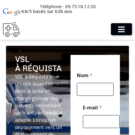
Téléphone :
09.75.18.12.30
4.8/5 basés sur 628 avis
VSL
À RÉQUISTA
*
Nom
*
VSL à Réquista joue
N
o
un rôle essentiel
m
dans la prise en
*
charge globale des
patients nécessitant
E-mail
*
un transport médical
adapté. Lorsqu’un
déplacement vers un
établissement de