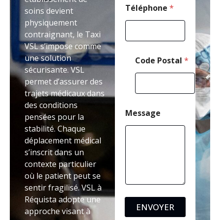
Téléphone
*
soins devient
physiquement
contraignant, le Taxi
VSL s’impose comme
une solution
Code Postal
*
sécurisante. VSL
permet d’assurer des
trajets médicaux dans
des conditions
Message
pensées pour la
stabilité. Chaque
déplacement médical
s’inscrit dans un
contexte particulier
où le patient peut se
sentir fragilisé. VSL à
Réquista adopte une
ENVOYER
approche visant à