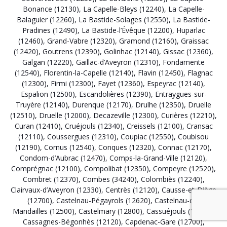
Bonance (12130)
,
La Capelle-Bleys (12240)
,
La Capelle-
Balaguier (12260)
,
La Bastide-Solages (12550)
,
La Bastide-
Pradines (12490)
,
La Bastide-l’Évêque (12200)
,
Huparlac
(12460)
,
Grand-Vabre (12320)
,
Gramond (12160)
,
Graissac
(12420)
,
Goutrens (12390)
,
Golinhac (12140)
,
Gissac (12360)
,
Galgan (12220)
,
Gaillac-d’Aveyron (12310)
,
Fondamente
(12540)
,
Florentin-la-Capelle (12140)
,
Flavin (12450)
,
Flagnac
(12300)
,
Firmi (12300)
,
Fayet (12360)
,
Espeyrac (12140)
,
Espalion (12500)
,
Escandolières (12390)
,
Entraygues-sur-
Truyère (12140)
,
Durenque (12170)
,
Drulhe (12350)
,
Druelle
(12510)
,
Druelle (12000)
,
Decazeville (12300)
,
Curières (12210)
,
Curan (12410)
,
Cruéjouls (12340)
,
Creissels (12100)
,
Cransac
(12110)
,
Coussergues (12310)
,
Coupiac (12550)
,
Coubisou
(12190)
,
Cornus (12540)
,
Conques (12320)
,
Connac (12170)
,
Condom-d’Aubrac (12470)
,
Comps-la-Grand-Ville (12120)
,
Comprégnac (12100)
,
Compolibat (12350)
,
Compeyre (12520)
,
Combret (12370)
,
Combes (34240)
,
Colombiès (12240)
,
Clairvaux-d’Aveyron (12330)
,
Centrès (12120)
,
Causse-et-Diège
(12700)
,
Castelnau-Pégayrols (12620)
,
Castelnau-de-
Mandailles (12500)
,
Castelmary (12800)
,
Cassuéjouls (12210)
,
Cassagnes-Bégonhès (12120)
,
Capdenac-Gare (12700)
,