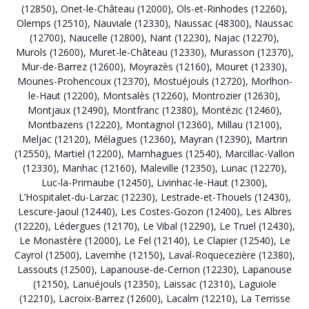
(12850)
,
Onet-le-Château (12000)
,
Ols-et-Rinhodes (12260)
,
Olemps (12510)
,
Nauviale (12330)
,
Naussac (48300)
,
Naussac
(12700)
,
Naucelle (12800)
,
Nant (12230)
,
Najac (12270)
,
Murols (12600)
,
Muret-le-Château (12330)
,
Murasson (12370)
,
Mur-de-Barrez (12600)
,
Moyrazès (12160)
,
Mouret (12330)
,
Mounes-Prohencoux (12370)
,
Mostuéjouls (12720)
,
Morlhon-
le-Haut (12200)
,
Montsalès (12260)
,
Montrozier (12630)
,
Montjaux (12490)
,
Montfranc (12380)
,
Montézic (12460)
,
Montbazens (12220)
,
Montagnol (12360)
,
Millau (12100)
,
Meljac (12120)
,
Mélagues (12360)
,
Mayran (12390)
,
Martrin
(12550)
,
Martiel (12200)
,
Marnhagues (12540)
,
Marcillac-Vallon
(12330)
,
Manhac (12160)
,
Maleville (12350)
,
Lunac (12270)
,
Luc-la-Primaube (12450)
,
Livinhac-le-Haut (12300)
,
L’Hospitalet-du-Larzac (12230)
,
Lestrade-et-Thouels (12430)
,
Lescure-Jaoul (12440)
,
Les Costes-Gozon (12400)
,
Les Albres
(12220)
,
Lédergues (12170)
,
Le Vibal (12290)
,
Le Truel (12430)
,
Le Monastère (12000)
,
Le Fel (12140)
,
Le Clapier (12540)
,
Le
Cayrol (12500)
,
Lavernhe (12150)
,
Laval-Roquecezière (12380)
,
Lassouts (12500)
,
Lapanouse-de-Cernon (12230)
,
Lapanouse
(12150)
,
Lanuéjouls (12350)
,
Laissac (12310)
,
Laguiole
(12210)
,
Lacroix-Barrez (12600)
,
Lacalm (12210)
,
La Terrisse