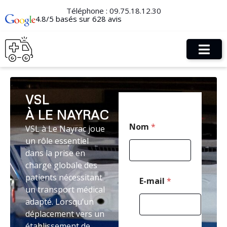
Téléphone :
09.75.18.12.30
4.8/5 basés sur 628 avis
VSL
À LE NAYRAC
*
Nom
*
VSL à Le Nayrac joue
T
é
un rôle essentiel
l
dans la prise en
é
charge globale des
p
h
patients nécessitant
E-mail
*
o
un transport médical
n
adapté. Lorsqu’un
e
déplacement vers un
N
o
établissement de