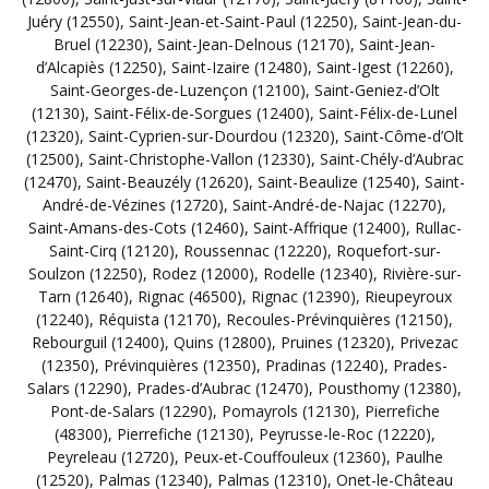
Juéry (12550)
,
Saint-Jean-et-Saint-Paul (12250)
,
Saint-Jean-du-
Bruel (12230)
,
Saint-Jean-Delnous (12170)
,
Saint-Jean-
d’Alcapiès (12250)
,
Saint-Izaire (12480)
,
Saint-Igest (12260)
,
Saint-Georges-de-Luzençon (12100)
,
Saint-Geniez-d’Olt
(12130)
,
Saint-Félix-de-Sorgues (12400)
,
Saint-Félix-de-Lunel
(12320)
,
Saint-Cyprien-sur-Dourdou (12320)
,
Saint-Côme-d’Olt
(12500)
,
Saint-Christophe-Vallon (12330)
,
Saint-Chély-d’Aubrac
(12470)
,
Saint-Beauzély (12620)
,
Saint-Beaulize (12540)
,
Saint-
André-de-Vézines (12720)
,
Saint-André-de-Najac (12270)
,
Saint-Amans-des-Cots (12460)
,
Saint-Affrique (12400)
,
Rullac-
Saint-Cirq (12120)
,
Roussennac (12220)
,
Roquefort-sur-
Soulzon (12250)
,
Rodez (12000)
,
Rodelle (12340)
,
Rivière-sur-
Tarn (12640)
,
Rignac (46500)
,
Rignac (12390)
,
Rieupeyroux
(12240)
,
Réquista (12170)
,
Recoules-Prévinquières (12150)
,
Rebourguil (12400)
,
Quins (12800)
,
Pruines (12320)
,
Privezac
(12350)
,
Prévinquières (12350)
,
Pradinas (12240)
,
Prades-
Salars (12290)
,
Prades-d’Aubrac (12470)
,
Pousthomy (12380)
,
Pont-de-Salars (12290)
,
Pomayrols (12130)
,
Pierrefiche
(48300)
,
Pierrefiche (12130)
,
Peyrusse-le-Roc (12220)
,
Peyreleau (12720)
,
Peux-et-Couffouleux (12360)
,
Paulhe
(12520)
,
Palmas (12340)
,
Palmas (12310)
,
Onet-le-Château