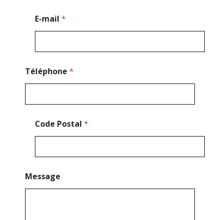
a
l
E-mail
*
N
o
m
Téléphone
*
Code Postal
*
Message