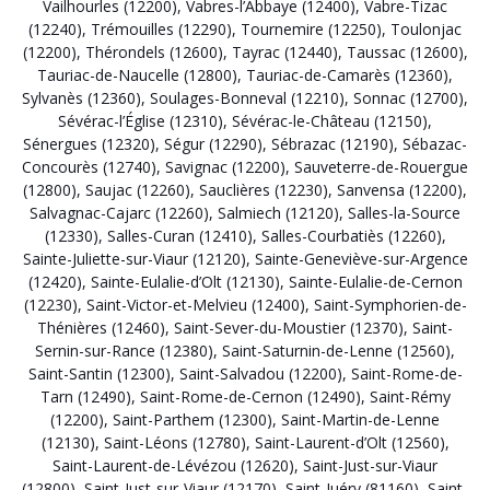
Vailhourles (12200)
,
Vabres-l’Abbaye (12400)
,
Vabre-Tizac
(12240)
,
Trémouilles (12290)
,
Tournemire (12250)
,
Toulonjac
(12200)
,
Thérondels (12600)
,
Tayrac (12440)
,
Taussac (12600)
,
Tauriac-de-Naucelle (12800)
,
Tauriac-de-Camarès (12360)
,
Sylvanès (12360)
,
Soulages-Bonneval (12210)
,
Sonnac (12700)
,
Sévérac-l’Église (12310)
,
Sévérac-le-Château (12150)
,
Sénergues (12320)
,
Ségur (12290)
,
Sébrazac (12190)
,
Sébazac-
Concourès (12740)
,
Savignac (12200)
,
Sauveterre-de-Rouergue
(12800)
,
Saujac (12260)
,
Sauclières (12230)
,
Sanvensa (12200)
,
Salvagnac-Cajarc (12260)
,
Salmiech (12120)
,
Salles-la-Source
(12330)
,
Salles-Curan (12410)
,
Salles-Courbatiès (12260)
,
Sainte-Juliette-sur-Viaur (12120)
,
Sainte-Geneviève-sur-Argence
(12420)
,
Sainte-Eulalie-d’Olt (12130)
,
Sainte-Eulalie-de-Cernon
(12230)
,
Saint-Victor-et-Melvieu (12400)
,
Saint-Symphorien-de-
Thénières (12460)
,
Saint-Sever-du-Moustier (12370)
,
Saint-
Sernin-sur-Rance (12380)
,
Saint-Saturnin-de-Lenne (12560)
,
Saint-Santin (12300)
,
Saint-Salvadou (12200)
,
Saint-Rome-de-
Tarn (12490)
,
Saint-Rome-de-Cernon (12490)
,
Saint-Rémy
(12200)
,
Saint-Parthem (12300)
,
Saint-Martin-de-Lenne
(12130)
,
Saint-Léons (12780)
,
Saint-Laurent-d’Olt (12560)
,
Saint-Laurent-de-Lévézou (12620)
,
Saint-Just-sur-Viaur
(12800)
,
Saint-Just-sur-Viaur (12170)
,
Saint-Juéry (81160)
,
Saint-