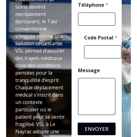
m
Téléphone
*
soins devient
mentalement
éprouvant, le Taxi
conventionné
s’impose comme une
Code Postal
*
solution sécurisante.
VSL permet d’assurer
des trajets médicaux
dans des conditions
Message
pensées pour la
tranquillité d’esprit.
Chaque déplacement
médical s’inscrit dans
un contexte
particulier où le
patient peut se sentir
fragilisé. VSL à Le
ENVOYER
Nayrac adopte une