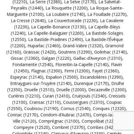
(12210)
,
La Serre (12380)
,
La Selve (12170)
,
La Salvetat-
Peyralès (12440)
,
La Rouquette (12200)
,
La Roque-Sainte-
Marguerite (12100)
,
La Loubière (12740)
,
La Fouillade (12270)
,
La Cresse (12640)
,
La Couvertoirade (12230)
,
La Cavalerie
(12230)
,
La Capelle-Bonance (12130)
,
La Capelle-Bleys
(12240)
,
La Capelle-Balaguier (12260)
,
La Bastide-Solages
(12550)
,
La Bastide-Pradines (12490)
,
La Bastide-l’Évêque
(12200)
,
Huparlac (12460)
,
Grand-Vabre (12320)
,
Gramond
(12160)
,
Graissac (12420)
,
Goutrens (12390)
,
Golinhac (12140)
,
Gissac (12360)
,
Galgan (12220)
,
Gaillac-d’Aveyron (12310)
,
Fondamente (12540)
,
Florentin-la-Capelle (12140)
,
Flavin
(12450)
,
Flagnac (12300)
,
Firmi (12300)
,
Fayet (12360)
,
Espeyrac (12140)
,
Espalion (12500)
,
Escandolières (12390)
,
Entraygues-sur-Truyère (12140)
,
Durenque (12170)
,
Drulhe
(12350)
,
Druelle (12510)
,
Druelle (12000)
,
Decazeville (12300)
,
Curières (12210)
,
Curan (12410)
,
Cruéjouls (12340)
,
Creissels
(12100)
,
Cransac (12110)
,
Coussergues (12310)
,
Coupiac
(12550)
,
Coubisou (12190)
,
Cornus (12540)
,
Conques (12320)
,
Connac (12170)
,
Condom-d’Aubrac (12470)
,
Comps-la-Grand-
Ville (12120)
,
Comprégnac (12100)
,
Compolibat (12350)
,
Compeyre (12520)
,
Combret (12370)
,
Combes (34240)
,
Colombiès (12240)
,
Clairvaux-d’Aveyron (12330)
,
Centrès