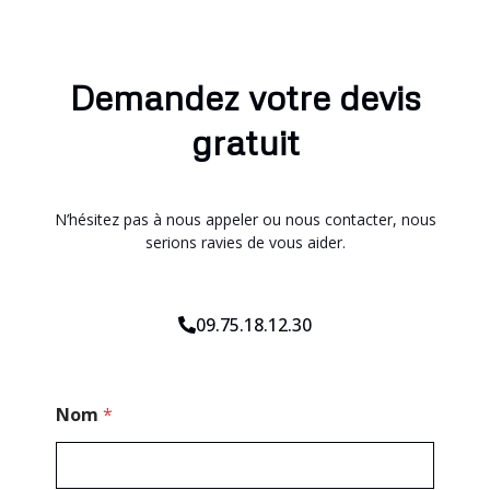
Demandez votre devis
gratuit
N’hésitez pas à nous appeler ou nous contacter, nous
serions ravies de vous aider.
09.75.18.12.30
*
Nom
*
P
o
s
t