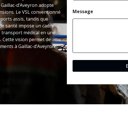
i
à Gaillac-d’Aveyron adopte
l
C
Message
ensions. Le VSL conventionné
o
ports assis, tandis que
d
t de santé impose un cadre
e
e transport médical en une
. Cette vision permet de
ements à Gaillac-d’Aveyron.