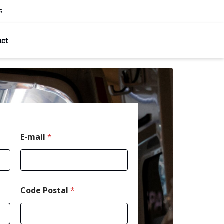
s
act
E-mail
*
Code Postal
*