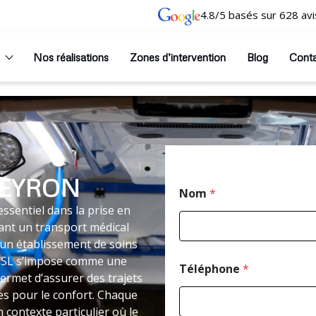
4.8/5 basés sur 628 avi
Nos réalisations
Zones d’intervention
Blog
Cont
VEYRON
P
Nom
*
o
s
essentiel dans la prise en
t
ant un transport médical
a
un établissement de soins
l
 VSL s’impose comme une
E
Téléphone
*
-
permet d’assurer des trajets
m
s pour le confort. Chaque
a
 contexte particulier où le