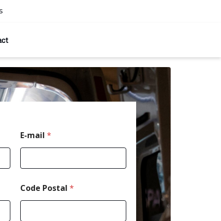
s
act
*
E-mail
*
*
*
Code Postal
*