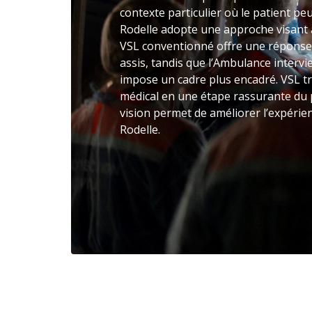
contexte particulier où le patient peu
Rodelle adopte une approche visant à
VSL conventionné offre une réponse
assis, tandis que l’Ambulance intervie
impose un cadre plus encadré. VSL tr
médical en une étape rassurante du 
vision permet de améliorer l’expérie
Rodelle.