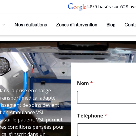
4.8/5 basés sur 628 avi
Nos réalisations
Zones d’intervention
Blog
Cont
Nom
*
dans la prise en charge
transport médical adapté.
issement de soins devient
rt en Ambulance VSL
Téléphone
*
 sur le patient. VSL permet
 des conditions pensées pour
cal s’inscrit dans un