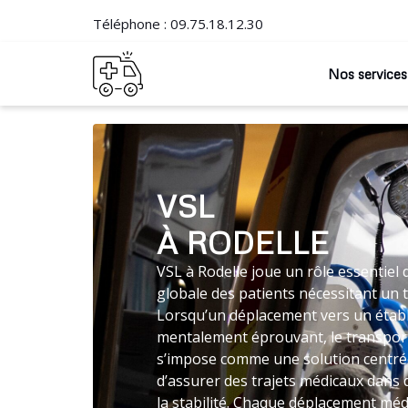
Téléphone :
09.75.18.12.30
Nos services
VSL
À RODELLE
VSL à Rodelle joue un rôle essentiel 
globale des patients nécessitant un 
Lorsqu’un déplacement vers un établ
mentalement éprouvant, le transpo
s’impose comme une solution centrée
d’assurer des trajets médicaux dans
la stabilité. Chaque déplacement médi