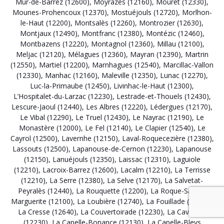
Mur-de-Barrez (12600)
,
Moyrazès (12160)
,
Mouret (12330)
,
Mounes-Prohencoux (12370)
,
Mostuéjouls (12720)
,
Morlhon-
le-Haut (12200)
,
Montsalès (12260)
,
Montrozier (12630)
,
Montjaux (12490)
,
Montfranc (12380)
,
Montézic (12460)
,
Montbazens (12220)
,
Montagnol (12360)
,
Millau (12100)
,
Meljac (12120)
,
Mélagues (12360)
,
Mayran (12390)
,
Martrin
(12550)
,
Martiel (12200)
,
Marnhagues (12540)
,
Marcillac-Vallon
(12330)
,
Manhac (12160)
,
Maleville (12350)
,
Lunac (12270)
,
Luc-la-Primaube (12450)
,
Livinhac-le-Haut (12300)
,
L’Hospitalet-du-Larzac (12230)
,
Lestrade-et-Thouels (12430)
,
Lescure-Jaoul (12440)
,
Les Albres (12220)
,
Lédergues (12170)
,
Le Vibal (12290)
,
Le Truel (12430)
,
Le Nayrac (12190)
,
Le
Monastère (12000)
,
Le Fel (12140)
,
Le Clapier (12540)
,
Le
Cayrol (12500)
,
Lavernhe (12150)
,
Laval-Roquecezière (12380)
,
Lassouts (12500)
,
Lapanouse-de-Cernon (12230)
,
Lapanouse
(12150)
,
Lanuéjouls (12350)
,
Laissac (12310)
,
Laguiole
(12210)
,
Lacroix-Barrez (12600)
,
Lacalm (12210)
,
La Terrisse
(12210)
,
La Serre (12380)
,
La Selve (12170)
,
La Salvetat-
Peyralès (12440)
,
La Rouquette (12200)
,
La Roque-Sainte-
Marguerite (12100)
,
La Loubière (12740)
,
La Fouillade (12270)
,
La Cresse (12640)
,
La Couvertoirade (12230)
,
La Cavalerie
(12230)
,
La Capelle-Bonance (12130)
,
La Capelle-Bleys