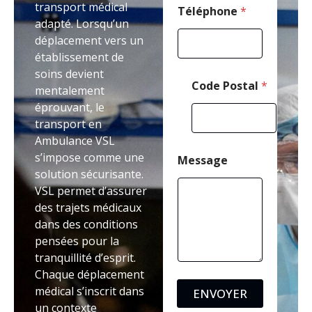
transport médical
Téléphone
*
adapté. Lorsqu’un
déplacement vers un
établissement de
soins devient
Code Postal
*
mentalement
éprouvant, le
transport en
Ambulance VSL
s’impose comme une
Message
solution sécurisante.
VSL permet d’assurer
des trajets médicaux
dans des conditions
pensées pour la
tranquillité d’esprit.
Chaque déplacement
médical s’inscrit dans
ENVOYER
un contexte