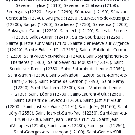
Sévérac-l’Église (12310)
,
Sévérac-le-Château (12150)
,
Sénergues (12320)
,
Ségur (12290)
,
Sébrazac (12190)
,
Sébazac-
Concourès (12740)
,
Savignac (12200)
,
Sauveterre-de-Rouergue
(12800)
,
Saujac (12260)
,
Sauclières (12230)
,
Sanvensa (12200)
,
Salvagnac-Cajarc (12260)
,
Salmiech (12120)
,
Salles-la-Source
(12330)
,
Salles-Curan (12410)
,
Salles-Courbatiès (12260)
,
Sainte-Juliette-sur-Viaur (12120)
,
Sainte-Geneviève-sur-Argence
(12420)
,
Sainte-Eulalie-d’Olt (12130)
,
Sainte-Eulalie-de-Cernon
(12230)
,
Saint-Victor-et-Melvieu (12400)
,
Saint-Symphorien-de-
Thénières (12460)
,
Saint-Sever-du-Moustier (12370)
,
Saint-
Sernin-sur-Rance (12380)
,
Saint-Saturnin-de-Lenne (12560)
,
Saint-Santin (12300)
,
Saint-Salvadou (12200)
,
Saint-Rome-de-
Tarn (12490)
,
Saint-Rome-de-Cernon (12490)
,
Saint-Rémy
(12200)
,
Saint-Parthem (12300)
,
Saint-Martin-de-Lenne
(12130)
,
Saint-Léons (12780)
,
Saint-Laurent-d’Olt (12560)
,
Saint-Laurent-de-Lévézou (12620)
,
Saint-Just-sur-Viaur
(12800)
,
Saint-Just-sur-Viaur (12170)
,
Saint-Juéry (81160)
,
Saint-
Juéry (12550)
,
Saint-Jean-et-Saint-Paul (12250)
,
Saint-Jean-du-
Bruel (12230)
,
Saint-Jean-Delnous (12170)
,
Saint-Jean-
d’Alcapiès (12250)
,
Saint-Izaire (12480)
,
Saint-Igest (12260)
,
Saint-Georges-de-Luzençon (12100)
,
Saint-Geniez-d’Olt