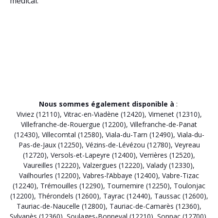
médical.
Nous sommes également disponible à
:
Viviez (12110)
,
Vitrac-en-Viadène (12420)
,
Vimenet (12310)
,
Villefranche-de-Rouergue (12200)
,
Villefranche-de-Panat
(12430)
,
Villecomtal (12580)
,
Viala-du-Tarn (12490)
,
Viala-du-
Pas-de-Jaux (12250)
,
Vézins-de-Lévézou (12780)
,
Veyreau
(12720)
,
Versols-et-Lapeyre (12400)
,
Verrières (12520)
,
Vaureilles (12220)
,
Valzergues (12220)
,
Valady (12330)
,
Vailhourles (12200)
,
Vabres-l’Abbaye (12400)
,
Vabre-Tizac
(12240)
,
Trémouilles (12290)
,
Tournemire (12250)
,
Toulonjac
(12200)
,
Thérondels (12600)
,
Tayrac (12440)
,
Taussac (12600)
,
Tauriac-de-Naucelle (12800)
,
Tauriac-de-Camarès (12360)
,
Sylvanès (12360)
,
Soulages-Bonneval (12210)
,
Sonnac (12700)
,