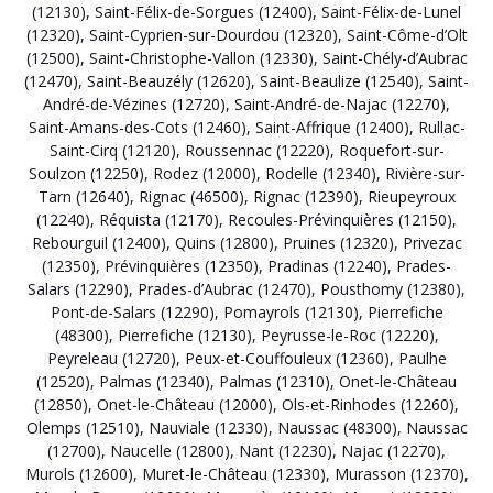
(12130)
,
Saint-Félix-de-Sorgues (12400)
,
Saint-Félix-de-Lunel
(12320)
,
Saint-Cyprien-sur-Dourdou (12320)
,
Saint-Côme-d’Olt
(12500)
,
Saint-Christophe-Vallon (12330)
,
Saint-Chély-d’Aubrac
(12470)
,
Saint-Beauzély (12620)
,
Saint-Beaulize (12540)
,
Saint-
André-de-Vézines (12720)
,
Saint-André-de-Najac (12270)
,
Saint-Amans-des-Cots (12460)
,
Saint-Affrique (12400)
,
Rullac-
Saint-Cirq (12120)
,
Roussennac (12220)
,
Roquefort-sur-
Soulzon (12250)
,
Rodez (12000)
,
Rodelle (12340)
,
Rivière-sur-
Tarn (12640)
,
Rignac (46500)
,
Rignac (12390)
,
Rieupeyroux
(12240)
,
Réquista (12170)
,
Recoules-Prévinquières (12150)
,
Rebourguil (12400)
,
Quins (12800)
,
Pruines (12320)
,
Privezac
(12350)
,
Prévinquières (12350)
,
Pradinas (12240)
,
Prades-
Salars (12290)
,
Prades-d’Aubrac (12470)
,
Pousthomy (12380)
,
Pont-de-Salars (12290)
,
Pomayrols (12130)
,
Pierrefiche
(48300)
,
Pierrefiche (12130)
,
Peyrusse-le-Roc (12220)
,
Peyreleau (12720)
,
Peux-et-Couffouleux (12360)
,
Paulhe
(12520)
,
Palmas (12340)
,
Palmas (12310)
,
Onet-le-Château
(12850)
,
Onet-le-Château (12000)
,
Ols-et-Rinhodes (12260)
,
Olemps (12510)
,
Nauviale (12330)
,
Naussac (48300)
,
Naussac
(12700)
,
Naucelle (12800)
,
Nant (12230)
,
Najac (12270)
,
Murols (12600)
,
Muret-le-Château (12330)
,
Murasson (12370)
,