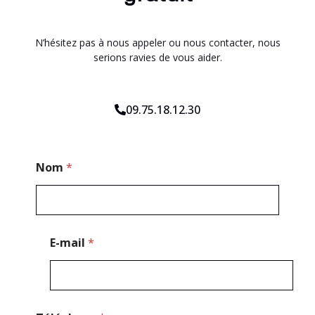
N’hésitez pas à nous appeler ou nous contacter, nous
serions ravies de vous aider.
09.75.18.12.30
*
Nom
*
E
-
m
a
i
l
E-mail
*
E
-
m
a
i