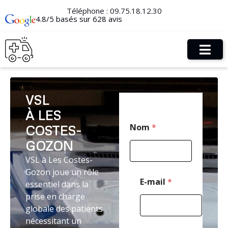
Téléphone :
09.75.18.12.30
4.8/5 basés sur 628 avis
VSL
À LES
*
Nom
*
COSTES-
E
-
GOZON
m
a
VSL à Les Costes-
i
Gozon joue un rôle
l
E-mail
*
essentiel dans la
C
prise en charge
o
d
globale des patients
e
nécessitant un