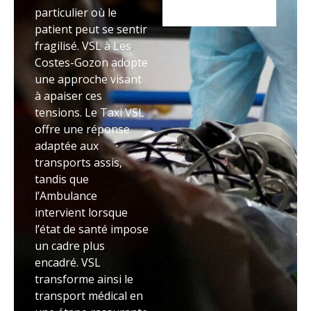
particulier où le
patient peut se sentir
fragilisé. VSL à Les
Costes-Gozon adopte
une approche visant
à apaiser ces
tensions. Le Taxi VSL
offre une réponse
adaptée aux
transports assis,
tandis que
l’Ambulance
intervient lorsque
l’état de santé impose
un cadre plus
encadré. VSL
transforme ainsi le
transport médical en