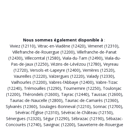
Nous sommes également disponible à
:
Viviez (12110)
,
Vitrac-en-Viadène (12420)
,
Vimenet (12310)
,
Villefranche-de-Rouergue (12200)
,
Villefranche-de-Panat
(12430)
,
Villecomtal (12580)
,
Viala-du-Tarn (12490)
,
Viala-du-
Pas-de-Jaux (12250)
,
Vézins-de-Lévézou (12780)
,
Veyreau
(12720)
,
Versols-et-Lapeyre (12400)
,
Verrières (12520)
,
Vaureilles (12220)
,
Valzergues (12220)
,
Valady (12330)
,
Vailhourles (12200)
,
Vabres-l’Abbaye (12400)
,
Vabre-Tizac
(12240)
,
Trémouilles (12290)
,
Tournemire (12250)
,
Toulonjac
(12200)
,
Thérondels (12600)
,
Tayrac (12440)
,
Taussac (12600)
,
Tauriac-de-Naucelle (12800)
,
Tauriac-de-Camarès (12360)
,
Sylvanès (12360)
,
Soulages-Bonneval (12210)
,
Sonnac (12700)
,
Sévérac-l’Église (12310)
,
Sévérac-le-Château (12150)
,
Sénergues (12320)
,
Ségur (12290)
,
Sébrazac (12190)
,
Sébazac-
Concourès (12740)
,
Savignac (12200)
,
Sauveterre-de-Rouergue