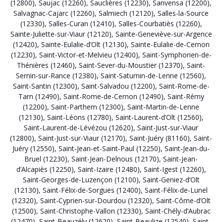
(12800)
,
Saujac (12260)
,
Sauclières (12230)
,
Sanvensa (12200)
,
Salvagnac-Cajarc (12260)
,
Salmiech (12120)
,
Salles-la-Source
(12330)
,
Salles-Curan (12410)
,
Salles-Courbatiès (12260)
,
Sainte-Juliette-sur-Viaur (12120)
,
Sainte-Geneviève-sur-Argence
(12420)
,
Sainte-Eulalie-d’Olt (12130)
,
Sainte-Eulalie-de-Cernon
(12230)
,
Saint-Victor-et-Melvieu (12400)
,
Saint-Symphorien-de-
Thénières (12460)
,
Saint-Sever-du-Moustier (12370)
,
Saint-
Sernin-sur-Rance (12380)
,
Saint-Saturnin-de-Lenne (12560)
,
Saint-Santin (12300)
,
Saint-Salvadou (12200)
,
Saint-Rome-de-
Tarn (12490)
,
Saint-Rome-de-Cernon (12490)
,
Saint-Rémy
(12200)
,
Saint-Parthem (12300)
,
Saint-Martin-de-Lenne
(12130)
,
Saint-Léons (12780)
,
Saint-Laurent-d’Olt (12560)
,
Saint-Laurent-de-Lévézou (12620)
,
Saint-Just-sur-Viaur
(12800)
,
Saint-Just-sur-Viaur (12170)
,
Saint-Juéry (81160)
,
Saint-
Juéry (12550)
,
Saint-Jean-et-Saint-Paul (12250)
,
Saint-Jean-du-
Bruel (12230)
,
Saint-Jean-Delnous (12170)
,
Saint-Jean-
d’Alcapiès (12250)
,
Saint-Izaire (12480)
,
Saint-Igest (12260)
,
Saint-Georges-de-Luzençon (12100)
,
Saint-Geniez-d’Olt
(12130)
,
Saint-Félix-de-Sorgues (12400)
,
Saint-Félix-de-Lunel
(12320)
,
Saint-Cyprien-sur-Dourdou (12320)
,
Saint-Côme-d’Olt
(12500)
,
Saint-Christophe-Vallon (12330)
,
Saint-Chély-d’Aubrac
(12470)
,
Saint-Beauzély (12620)
,
Saint-Beaulize (12540)
,
Saint-