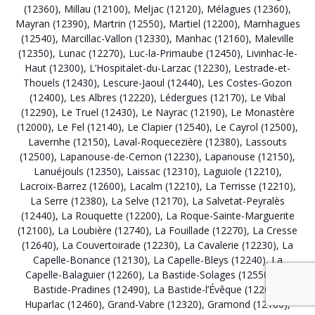
(12360)
,
Millau (12100)
,
Meljac (12120)
,
Mélagues (12360)
,
Mayran (12390)
,
Martrin (12550)
,
Martiel (12200)
,
Marnhagues
(12540)
,
Marcillac-Vallon (12330)
,
Manhac (12160)
,
Maleville
(12350)
,
Lunac (12270)
,
Luc-la-Primaube (12450)
,
Livinhac-le-
Haut (12300)
,
L’Hospitalet-du-Larzac (12230)
,
Lestrade-et-
Thouels (12430)
,
Lescure-Jaoul (12440)
,
Les Costes-Gozon
(12400)
,
Les Albres (12220)
,
Lédergues (12170)
,
Le Vibal
(12290)
,
Le Truel (12430)
,
Le Nayrac (12190)
,
Le Monastère
(12000)
,
Le Fel (12140)
,
Le Clapier (12540)
,
Le Cayrol (12500)
,
Lavernhe (12150)
,
Laval-Roquecezière (12380)
,
Lassouts
(12500)
,
Lapanouse-de-Cernon (12230)
,
Lapanouse (12150)
,
Lanuéjouls (12350)
,
Laissac (12310)
,
Laguiole (12210)
,
Lacroix-Barrez (12600)
,
Lacalm (12210)
,
La Terrisse (12210)
,
La Serre (12380)
,
La Selve (12170)
,
La Salvetat-Peyralès
(12440)
,
La Rouquette (12200)
,
La Roque-Sainte-Marguerite
(12100)
,
La Loubière (12740)
,
La Fouillade (12270)
,
La Cresse
(12640)
,
La Couvertoirade (12230)
,
La Cavalerie (12230)
,
La
Capelle-Bonance (12130)
,
La Capelle-Bleys (12240)
,
La
Capelle-Balaguier (12260)
,
La Bastide-Solages (12550)
,
La
Bastide-Pradines (12490)
,
La Bastide-l’Évêque (12200)
,
Huparlac (12460)
,
Grand-Vabre (12320)
,
Gramond (12160)
,