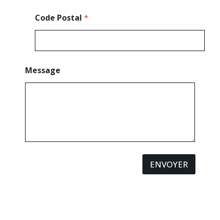
a
g
Code Postal
*
e
Message
ENVOYER