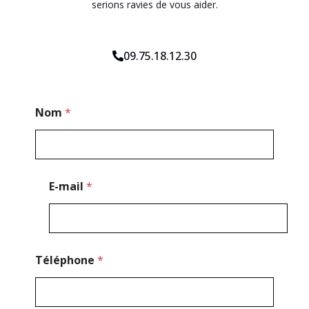
serions ravies de vous aider.
09.75.18.12.30
P
Nom
*
o
s
t
a
l
P
E-mail
*
o
s
t
a
l
M
Téléphone
*
e
s
s