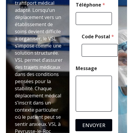
transport médical
a
Téléphone
*
adapté. Lorsqu’un
i
l
déplacement vers un
P
établissement de
o
soins devient difficile
s
Code Postal
*
t
à organiser, le VSL
a
s’impose comme une
l
solution structurée.
VSL permet d’assurer
des trajets médicaux
Message
dans des conditions
pensées pour la
stabilité. Chaque
déplacement médical
s’inscrit dans un
contexte particulier
où le patient peut se
sentir anxieux. VSL à
ENVOYER
Peyrusse-le-Roc