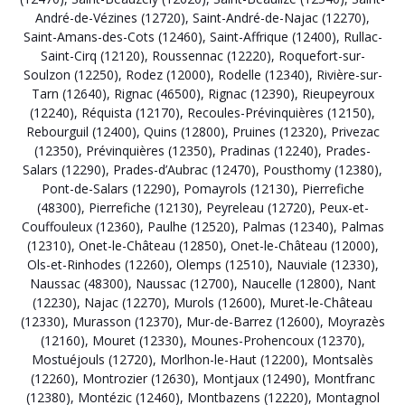
André-de-Vézines (12720)
,
Saint-André-de-Najac (12270)
,
Saint-Amans-des-Cots (12460)
,
Saint-Affrique (12400)
,
Rullac-
Saint-Cirq (12120)
,
Roussennac (12220)
,
Roquefort-sur-
Soulzon (12250)
,
Rodez (12000)
,
Rodelle (12340)
,
Rivière-sur-
Tarn (12640)
,
Rignac (46500)
,
Rignac (12390)
,
Rieupeyroux
(12240)
,
Réquista (12170)
,
Recoules-Prévinquières (12150)
,
Rebourguil (12400)
,
Quins (12800)
,
Pruines (12320)
,
Privezac
(12350)
,
Prévinquières (12350)
,
Pradinas (12240)
,
Prades-
Salars (12290)
,
Prades-d’Aubrac (12470)
,
Pousthomy (12380)
,
Pont-de-Salars (12290)
,
Pomayrols (12130)
,
Pierrefiche
(48300)
,
Pierrefiche (12130)
,
Peyreleau (12720)
,
Peux-et-
Couffouleux (12360)
,
Paulhe (12520)
,
Palmas (12340)
,
Palmas
(12310)
,
Onet-le-Château (12850)
,
Onet-le-Château (12000)
,
Ols-et-Rinhodes (12260)
,
Olemps (12510)
,
Nauviale (12330)
,
Naussac (48300)
,
Naussac (12700)
,
Naucelle (12800)
,
Nant
(12230)
,
Najac (12270)
,
Murols (12600)
,
Muret-le-Château
(12330)
,
Murasson (12370)
,
Mur-de-Barrez (12600)
,
Moyrazès
(12160)
,
Mouret (12330)
,
Mounes-Prohencoux (12370)
,
Mostuéjouls (12720)
,
Morlhon-le-Haut (12200)
,
Montsalès
(12260)
,
Montrozier (12630)
,
Montjaux (12490)
,
Montfranc
(12380)
,
Montézic (12460)
,
Montbazens (12220)
,
Montagnol