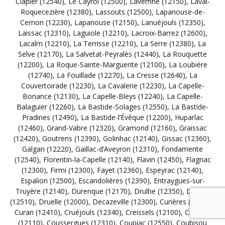
Clapier (12540)
,
Le Cayrol (12500)
,
Lavernhe (12150)
,
Laval-
Roquecezière (12380)
,
Lassouts (12500)
,
Lapanouse-de-
Cernon (12230)
,
Lapanouse (12150)
,
Lanuéjouls (12350)
,
Laissac (12310)
,
Laguiole (12210)
,
Lacroix-Barrez (12600)
,
Lacalm (12210)
,
La Terrisse (12210)
,
La Serre (12380)
,
La
Selve (12170)
,
La Salvetat-Peyralès (12440)
,
La Rouquette
(12200)
,
La Roque-Sainte-Marguerite (12100)
,
La Loubière
(12740)
,
La Fouillade (12270)
,
La Cresse (12640)
,
La
Couvertoirade (12230)
,
La Cavalerie (12230)
,
La Capelle-
Bonance (12130)
,
La Capelle-Bleys (12240)
,
La Capelle-
Balaguier (12260)
,
La Bastide-Solages (12550)
,
La Bastide-
Pradines (12490)
,
La Bastide-l’Évêque (12200)
,
Huparlac
(12460)
,
Grand-Vabre (12320)
,
Gramond (12160)
,
Graissac
(12420)
,
Goutrens (12390)
,
Golinhac (12140)
,
Gissac (12360)
,
Galgan (12220)
,
Gaillac-d’Aveyron (12310)
,
Fondamente
(12540)
,
Florentin-la-Capelle (12140)
,
Flavin (12450)
,
Flagnac
(12300)
,
Firmi (12300)
,
Fayet (12360)
,
Espeyrac (12140)
,
Espalion (12500)
,
Escandolières (12390)
,
Entraygues-sur-
Truyère (12140)
,
Durenque (12170)
,
Drulhe (12350)
,
Druelle
(12510)
,
Druelle (12000)
,
Decazeville (12300)
,
Curières (12210)
,
Curan (12410)
,
Cruéjouls (12340)
,
Creissels (12100)
,
Cransac
(12110)
,
Coussergues (12310)
,
Coupiac (12550)
,
Coubisou