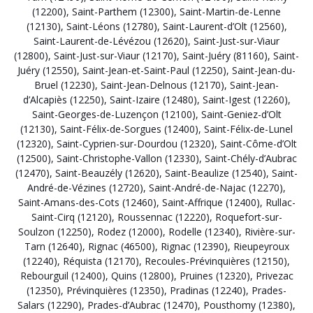
(12200)
,
Saint-Parthem (12300)
,
Saint-Martin-de-Lenne
(12130)
,
Saint-Léons (12780)
,
Saint-Laurent-d’Olt (12560)
,
Saint-Laurent-de-Lévézou (12620)
,
Saint-Just-sur-Viaur
(12800)
,
Saint-Just-sur-Viaur (12170)
,
Saint-Juéry (81160)
,
Saint-
Juéry (12550)
,
Saint-Jean-et-Saint-Paul (12250)
,
Saint-Jean-du-
Bruel (12230)
,
Saint-Jean-Delnous (12170)
,
Saint-Jean-
d’Alcapiès (12250)
,
Saint-Izaire (12480)
,
Saint-Igest (12260)
,
Saint-Georges-de-Luzençon (12100)
,
Saint-Geniez-d’Olt
(12130)
,
Saint-Félix-de-Sorgues (12400)
,
Saint-Félix-de-Lunel
(12320)
,
Saint-Cyprien-sur-Dourdou (12320)
,
Saint-Côme-d’Olt
(12500)
,
Saint-Christophe-Vallon (12330)
,
Saint-Chély-d’Aubrac
(12470)
,
Saint-Beauzély (12620)
,
Saint-Beaulize (12540)
,
Saint-
André-de-Vézines (12720)
,
Saint-André-de-Najac (12270)
,
Saint-Amans-des-Cots (12460)
,
Saint-Affrique (12400)
,
Rullac-
Saint-Cirq (12120)
,
Roussennac (12220)
,
Roquefort-sur-
Soulzon (12250)
,
Rodez (12000)
,
Rodelle (12340)
,
Rivière-sur-
Tarn (12640)
,
Rignac (46500)
,
Rignac (12390)
,
Rieupeyroux
(12240)
,
Réquista (12170)
,
Recoules-Prévinquières (12150)
,
Rebourguil (12400)
,
Quins (12800)
,
Pruines (12320)
,
Privezac
(12350)
,
Prévinquières (12350)
,
Pradinas (12240)
,
Prades-
Salars (12290)
,
Prades-d’Aubrac (12470)
,
Pousthomy (12380)
,