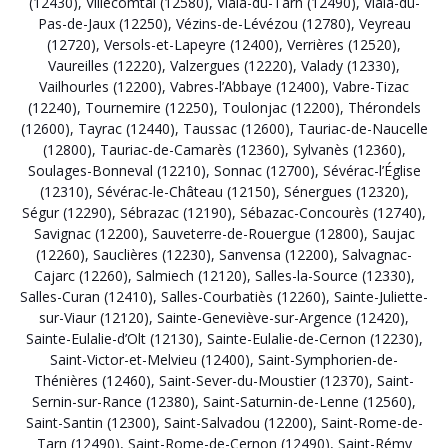
(12430)
,
Villecomtal (12580)
,
Viala-du-Tarn (12490)
,
Viala-du-
Pas-de-Jaux (12250)
,
Vézins-de-Lévézou (12780)
,
Veyreau
(12720)
,
Versols-et-Lapeyre (12400)
,
Verrières (12520)
,
Vaureilles (12220)
,
Valzergues (12220)
,
Valady (12330)
,
Vailhourles (12200)
,
Vabres-l’Abbaye (12400)
,
Vabre-Tizac
(12240)
,
Tournemire (12250)
,
Toulonjac (12200)
,
Thérondels
(12600)
,
Tayrac (12440)
,
Taussac (12600)
,
Tauriac-de-Naucelle
(12800)
,
Tauriac-de-Camarès (12360)
,
Sylvanès (12360)
,
Soulages-Bonneval (12210)
,
Sonnac (12700)
,
Sévérac-l’Église
(12310)
,
Sévérac-le-Château (12150)
,
Sénergues (12320)
,
Ségur (12290)
,
Sébrazac (12190)
,
Sébazac-Concourès (12740)
,
Savignac (12200)
,
Sauveterre-de-Rouergue (12800)
,
Saujac
(12260)
,
Sauclières (12230)
,
Sanvensa (12200)
,
Salvagnac-
Cajarc (12260)
,
Salmiech (12120)
,
Salles-la-Source (12330)
,
Salles-Curan (12410)
,
Salles-Courbatiès (12260)
,
Sainte-Juliette-
sur-Viaur (12120)
,
Sainte-Geneviève-sur-Argence (12420)
,
Sainte-Eulalie-d’Olt (12130)
,
Sainte-Eulalie-de-Cernon (12230)
,
Saint-Victor-et-Melvieu (12400)
,
Saint-Symphorien-de-
Thénières (12460)
,
Saint-Sever-du-Moustier (12370)
,
Saint-
Sernin-sur-Rance (12380)
,
Saint-Saturnin-de-Lenne (12560)
,
Saint-Santin (12300)
,
Saint-Salvadou (12200)
,
Saint-Rome-de-
Tarn (12490)
,
Saint-Rome-de-Cernon (12490)
,
Saint-Rémy