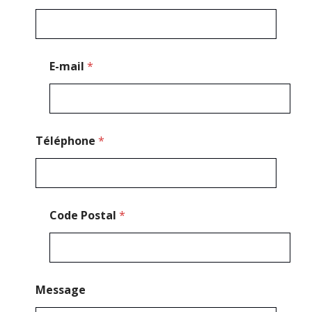
o
d
e
C
o
E-mail
*
d
e
Téléphone
*
Code Postal
*
Message