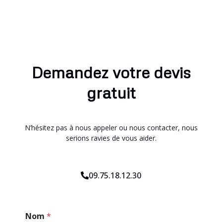
Demandez votre devis
gratuit
N’hésitez pas à nous appeler ou nous contacter, nous
serions ravies de vous aider.
09.75.18.12.30
*
Nom
*
C