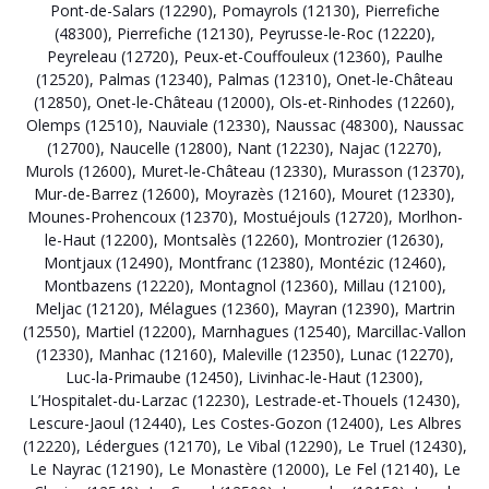
Pont-de-Salars (12290)
,
Pomayrols (12130)
,
Pierrefiche
(48300)
,
Pierrefiche (12130)
,
Peyrusse-le-Roc (12220)
,
Peyreleau (12720)
,
Peux-et-Couffouleux (12360)
,
Paulhe
(12520)
,
Palmas (12340)
,
Palmas (12310)
,
Onet-le-Château
(12850)
,
Onet-le-Château (12000)
,
Ols-et-Rinhodes (12260)
,
Olemps (12510)
,
Nauviale (12330)
,
Naussac (48300)
,
Naussac
(12700)
,
Naucelle (12800)
,
Nant (12230)
,
Najac (12270)
,
Murols (12600)
,
Muret-le-Château (12330)
,
Murasson (12370)
,
Mur-de-Barrez (12600)
,
Moyrazès (12160)
,
Mouret (12330)
,
Mounes-Prohencoux (12370)
,
Mostuéjouls (12720)
,
Morlhon-
le-Haut (12200)
,
Montsalès (12260)
,
Montrozier (12630)
,
Montjaux (12490)
,
Montfranc (12380)
,
Montézic (12460)
,
Montbazens (12220)
,
Montagnol (12360)
,
Millau (12100)
,
Meljac (12120)
,
Mélagues (12360)
,
Mayran (12390)
,
Martrin
(12550)
,
Martiel (12200)
,
Marnhagues (12540)
,
Marcillac-Vallon
(12330)
,
Manhac (12160)
,
Maleville (12350)
,
Lunac (12270)
,
Luc-la-Primaube (12450)
,
Livinhac-le-Haut (12300)
,
L’Hospitalet-du-Larzac (12230)
,
Lestrade-et-Thouels (12430)
,
Lescure-Jaoul (12440)
,
Les Costes-Gozon (12400)
,
Les Albres
(12220)
,
Lédergues (12170)
,
Le Vibal (12290)
,
Le Truel (12430)
,
Le Nayrac (12190)
,
Le Monastère (12000)
,
Le Fel (12140)
,
Le