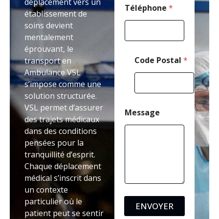
déplacement vers un
Téléphone
*
établissement de
soins devient
mentalement
éprouvant, le
Code Postal
*
transport en
Ambulance VSL
s’impose comme une
solution structurée.
VSL permet d’assurer
Message
des trajets médicaux
dans des conditions
pensées pour la
tranquillité d’esprit.
Chaque déplacement
médical s’inscrit dans
un contexte
particulier où le
ENVOYER
patient peut se sentir