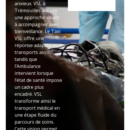
anxieux. VSL à
Trémouilles adopte
une approche visant
à accompagner avec
bienveillance. Le Taxi
VSL offre une
réponse adaptée aux
transports assis,
tandis que
l’Ambulance
intervient lorsque
l’état de santé impose
un cadre plus
encadré. VSL
transforme ainsi le
transport médical en
une étape fluide du
parcours de soins.
Cette vision permet