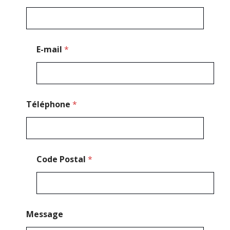
e
s
s
a
g
E-mail
*
e
C
o
d
e
Téléphone
*
Code Postal
*
Message