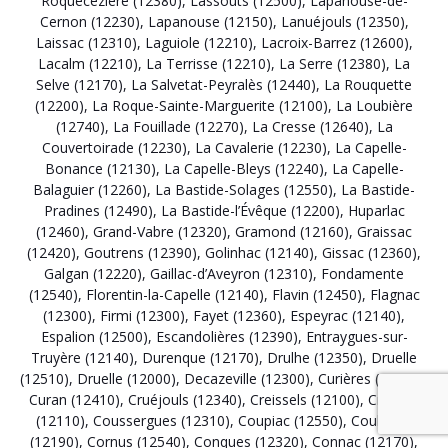
Roquecezière (12380)
,
Lassouts (12500)
,
Lapanouse-de-
Cernon (12230)
,
Lapanouse (12150)
,
Lanuéjouls (12350)
,
Laissac (12310)
,
Laguiole (12210)
,
Lacroix-Barrez (12600)
,
Lacalm (12210)
,
La Terrisse (12210)
,
La Serre (12380)
,
La
Selve (12170)
,
La Salvetat-Peyralès (12440)
,
La Rouquette
(12200)
,
La Roque-Sainte-Marguerite (12100)
,
La Loubière
(12740)
,
La Fouillade (12270)
,
La Cresse (12640)
,
La
Couvertoirade (12230)
,
La Cavalerie (12230)
,
La Capelle-
Bonance (12130)
,
La Capelle-Bleys (12240)
,
La Capelle-
Balaguier (12260)
,
La Bastide-Solages (12550)
,
La Bastide-
Pradines (12490)
,
La Bastide-l’Évêque (12200)
,
Huparlac
(12460)
,
Grand-Vabre (12320)
,
Gramond (12160)
,
Graissac
(12420)
,
Goutrens (12390)
,
Golinhac (12140)
,
Gissac (12360)
,
Galgan (12220)
,
Gaillac-d’Aveyron (12310)
,
Fondamente
(12540)
,
Florentin-la-Capelle (12140)
,
Flavin (12450)
,
Flagnac
(12300)
,
Firmi (12300)
,
Fayet (12360)
,
Espeyrac (12140)
,
Espalion (12500)
,
Escandolières (12390)
,
Entraygues-sur-
Truyère (12140)
,
Durenque (12170)
,
Drulhe (12350)
,
Druelle
(12510)
,
Druelle (12000)
,
Decazeville (12300)
,
Curières (12210)
,
Curan (12410)
,
Cruéjouls (12340)
,
Creissels (12100)
,
Cransac
(12110)
,
Coussergues (12310)
,
Coupiac (12550)
,
Coubisou
(12190)
,
Cornus (12540)
,
Conques (12320)
,
Connac (12170)
,