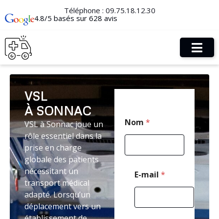
Téléphone :
09.75.18.12.30
4.8/5 basés sur 628 avis
VSL
À SONNAC
T
Nom
*
VSL à Sonnac joue un
é
l
rôle essentiel dans la
é
prise en charge
p
globale des patients
h
o
nécessitant un
E-mail
*
n
transport médical
e
adapté. Lorsqu’un
*
déplacement vers un
M
e
établissement de