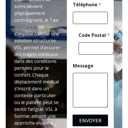
s
Téléphone
*
soins devient
s
physiquement
a
contraignant, le Taxi
g
e
conventionné
s’impose comme une
Code Postal
*
solution structurée.
VSL permet d’assurer
des trajets médicaux
dans des conditions
Message
pensées pour le
confort. Chaque
déplacement médical
s’inscrit dans un
contexte particulier
où le patient peut se
sentir fatigué. VSL à
Sonnac adopte une
ENVOYER
approche visant à