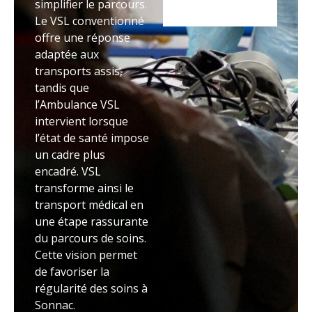
simplifier le parcours.
Le VSL conventionné
offre une réponse
adaptée aux
transports assis,
tandis que
l’Ambulance VSL
intervient lorsque
l’état de santé impose
un cadre plus
encadré. VSL
transforme ainsi le
transport médical en
une étape rassurante
du parcours de soins.
Cette vision permet
de favoriser la
régularité des soins à
Sonnac.