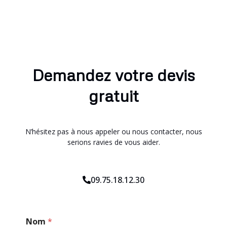
Demandez votre devis
gratuit
N’hésitez pas à nous appeler ou nous contacter, nous
serions ravies de vous aider.
09.75.18.12.30
*
Nom
*
M