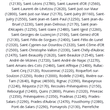
(12130)
,
Saint-Léons (12780)
,
Saint-Laurent-d’Olt (12560)
,
Saint-Laurent-de-Lévézou (12620)
,
Saint-Just-sur-Viaur
(12800)
,
Saint-Just-sur-Viaur (12170)
,
Saint-Juéry (81160)
,
Saint-
Juéry (12550)
,
Saint-Jean-et-Saint-Paul (12250)
,
Saint-Jean-du-
Bruel (12230)
,
Saint-Jean-Delnous (12170)
,
Saint-Jean-
d’Alcapiès (12250)
,
Saint-Izaire (12480)
,
Saint-Igest (12260)
,
Saint-Georges-de-Luzençon (12100)
,
Saint-Geniez-d’Olt
(12130)
,
Saint-Félix-de-Sorgues (12400)
,
Saint-Félix-de-Lunel
(12320)
,
Saint-Cyprien-sur-Dourdou (12320)
,
Saint-Côme-d’Olt
(12500)
,
Saint-Christophe-Vallon (12330)
,
Saint-Chély-d’Aubrac
(12470)
,
Saint-Beauzély (12620)
,
Saint-Beaulize (12540)
,
Saint-
André-de-Vézines (12720)
,
Saint-André-de-Najac (12270)
,
Saint-Amans-des-Cots (12460)
,
Saint-Affrique (12400)
,
Rullac-
Saint-Cirq (12120)
,
Roussennac (12220)
,
Roquefort-sur-
Soulzon (12250)
,
Rodez (12000)
,
Rodelle (12340)
,
Rivière-sur-
Tarn (12640)
,
Rignac (46500)
,
Rignac (12390)
,
Rieupeyroux
(12240)
,
Réquista (12170)
,
Recoules-Prévinquières (12150)
,
Rebourguil (12400)
,
Quins (12800)
,
Pruines (12320)
,
Privezac
(12350)
,
Prévinquières (12350)
,
Pradinas (12240)
,
Prades-
Salars (12290)
,
Prades-d’Aubrac (12470)
,
Pousthomy (12380)
,
Pont-de-Salars (12290)
,
Pomayrols (12130)
,
Pierrefiche