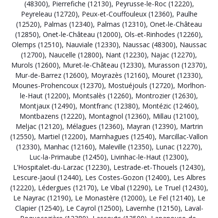
(48300)
,
Pierrefiche (12130)
,
Peyrusse-le-Roc (12220)
,
Peyreleau (12720)
,
Peux-et-Couffouleux (12360)
,
Paulhe
(12520)
,
Palmas (12340)
,
Palmas (12310)
,
Onet-le-Château
(12850)
,
Onet-le-Château (12000)
,
Ols-et-Rinhodes (12260)
,
Olemps (12510)
,
Nauviale (12330)
,
Naussac (48300)
,
Naussac
(12700)
,
Naucelle (12800)
,
Nant (12230)
,
Najac (12270)
,
Murols (12600)
,
Muret-le-Château (12330)
,
Murasson (12370)
,
Mur-de-Barrez (12600)
,
Moyrazès (12160)
,
Mouret (12330)
,
Mounes-Prohencoux (12370)
,
Mostuéjouls (12720)
,
Morlhon-
le-Haut (12200)
,
Montsalès (12260)
,
Montrozier (12630)
,
Montjaux (12490)
,
Montfranc (12380)
,
Montézic (12460)
,
Montbazens (12220)
,
Montagnol (12360)
,
Millau (12100)
,
Meljac (12120)
,
Mélagues (12360)
,
Mayran (12390)
,
Martrin
(12550)
,
Martiel (12200)
,
Marnhagues (12540)
,
Marcillac-Vallon
(12330)
,
Manhac (12160)
,
Maleville (12350)
,
Lunac (12270)
,
Luc-la-Primaube (12450)
,
Livinhac-le-Haut (12300)
,
L’Hospitalet-du-Larzac (12230)
,
Lestrade-et-Thouels (12430)
,
Lescure-Jaoul (12440)
,
Les Costes-Gozon (12400)
,
Les Albres
(12220)
,
Lédergues (12170)
,
Le Vibal (12290)
,
Le Truel (12430)
,
Le Nayrac (12190)
,
Le Monastère (12000)
,
Le Fel (12140)
,
Le
Clapier (12540)
,
Le Cayrol (12500)
,
Lavernhe (12150)
,
Laval-