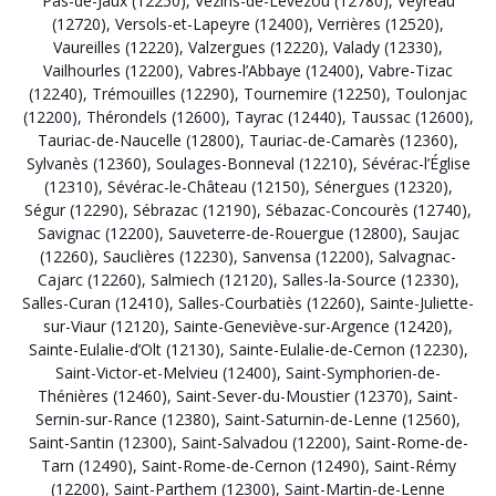
Pas-de-Jaux (12250)
,
Vézins-de-Lévézou (12780)
,
Veyreau
(12720)
,
Versols-et-Lapeyre (12400)
,
Verrières (12520)
,
Vaureilles (12220)
,
Valzergues (12220)
,
Valady (12330)
,
Vailhourles (12200)
,
Vabres-l’Abbaye (12400)
,
Vabre-Tizac
(12240)
,
Trémouilles (12290)
,
Tournemire (12250)
,
Toulonjac
(12200)
,
Thérondels (12600)
,
Tayrac (12440)
,
Taussac (12600)
,
Tauriac-de-Naucelle (12800)
,
Tauriac-de-Camarès (12360)
,
Sylvanès (12360)
,
Soulages-Bonneval (12210)
,
Sévérac-l’Église
(12310)
,
Sévérac-le-Château (12150)
,
Sénergues (12320)
,
Ségur (12290)
,
Sébrazac (12190)
,
Sébazac-Concourès (12740)
,
Savignac (12200)
,
Sauveterre-de-Rouergue (12800)
,
Saujac
(12260)
,
Sauclières (12230)
,
Sanvensa (12200)
,
Salvagnac-
Cajarc (12260)
,
Salmiech (12120)
,
Salles-la-Source (12330)
,
Salles-Curan (12410)
,
Salles-Courbatiès (12260)
,
Sainte-Juliette-
sur-Viaur (12120)
,
Sainte-Geneviève-sur-Argence (12420)
,
Sainte-Eulalie-d’Olt (12130)
,
Sainte-Eulalie-de-Cernon (12230)
,
Saint-Victor-et-Melvieu (12400)
,
Saint-Symphorien-de-
Thénières (12460)
,
Saint-Sever-du-Moustier (12370)
,
Saint-
Sernin-sur-Rance (12380)
,
Saint-Saturnin-de-Lenne (12560)
,
Saint-Santin (12300)
,
Saint-Salvadou (12200)
,
Saint-Rome-de-
Tarn (12490)
,
Saint-Rome-de-Cernon (12490)
,
Saint-Rémy
(12200)
,
Saint-Parthem (12300)
,
Saint-Martin-de-Lenne