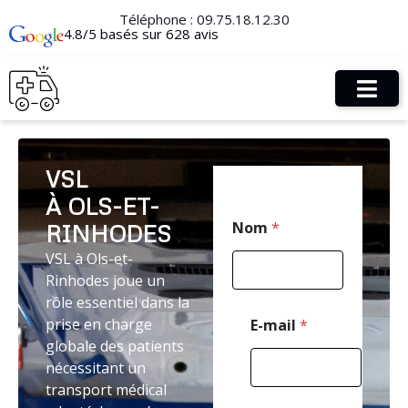
Téléphone :
09.75.18.12.30
4.8/5 basés sur 628 avis
VSL
À OLS-ET-
*
Nom
*
RINHODES
*
M
VSL à Ols-et-
e
Rinhodes joue un
s
s
rôle essentiel dans la
a
prise en charge
E-mail
*
g
globale des patients
e
nécessitant un
transport médical