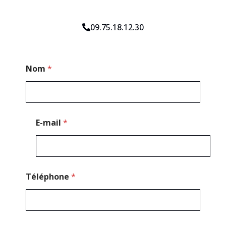
09.75.18.12.30
N
Nom
*
o
m
*
T
é
l
E-mail
*
é
p
h
o
n
e
Téléphone
*