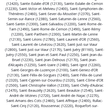
(12420)
,
Sainte-Eulalie-d’Olt (12130)
,
Sainte-Eulalie-de-Cernon
(12230)
,
Saint-Victor-et-Melvieu (12400)
,
Saint-Symphorien-de-
Thénières (12460)
,
Saint-Sever-du-Moustier (12370)
,
Saint-
Sernin-sur-Rance (12380)
,
Saint-Saturnin-de-Lenne (12560)
,
Saint-Santin (12300)
,
Saint-Salvadou (12200)
,
Saint-Rome-de-
Tarn (12490)
,
Saint-Rome-de-Cernon (12490)
,
Saint-Rémy
(12200)
,
Saint-Parthem (12300)
,
Saint-Martin-de-Lenne
(12130)
,
Saint-Léons (12780)
,
Saint-Laurent-d’Olt (12560)
,
Saint-Laurent-de-Lévézou (12620)
,
Saint-Just-sur-Viaur
(12800)
,
Saint-Just-sur-Viaur (12170)
,
Saint-Juéry (81160)
,
Saint-
Juéry (12550)
,
Saint-Jean-et-Saint-Paul (12250)
,
Saint-Jean-du-
Bruel (12230)
,
Saint-Jean-Delnous (12170)
,
Saint-Jean-
d’Alcapiès (12250)
,
Saint-Izaire (12480)
,
Saint-Igest (12260)
,
Saint-Georges-de-Luzençon (12100)
,
Saint-Geniez-d’Olt
(12130)
,
Saint-Félix-de-Sorgues (12400)
,
Saint-Félix-de-Lunel
(12320)
,
Saint-Cyprien-sur-Dourdou (12320)
,
Saint-Côme-d’Olt
(12500)
,
Saint-Christophe-Vallon (12330)
,
Saint-Chély-d’Aubrac
(12470)
,
Saint-Beauzély (12620)
,
Saint-Beaulize (12540)
,
Saint-
André-de-Vézines (12720)
,
Saint-André-de-Najac (12270)
,
Saint-Amans-des-Cots (12460)
,
Saint-Affrique (12400)
,
Rullac-
Saint-Cirq (12120)
,
Roussennac (12220)
,
Roquefort-sur-