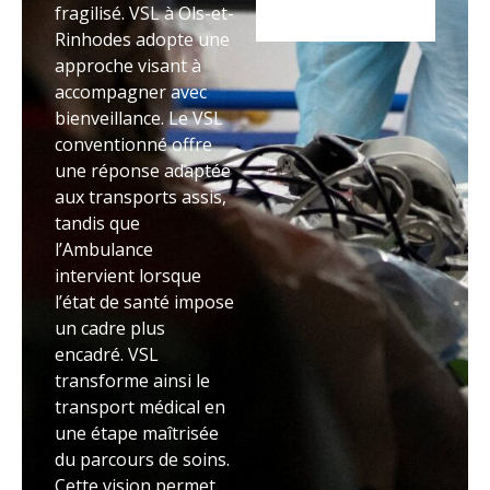
fragilisé. VSL à Ols-et-
Rinhodes adopte une
approche visant à
accompagner avec
bienveillance. Le VSL
conventionné offre
une réponse adaptée
aux transports assis,
tandis que
l’Ambulance
intervient lorsque
l’état de santé impose
un cadre plus
encadré. VSL
transforme ainsi le
transport médical en
une étape maîtrisée
du parcours de soins.
Cette vision permet