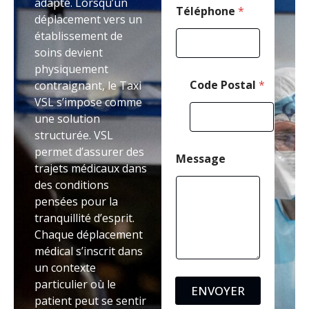
adapté. Lorsqu’un
Téléphone
*
déplacement vers un
établissement de
soins devient
physiquement
Code Postal
*
contraignant, le Taxi
VSL s’impose comme
une solution
structurée. VSL
permet d’assurer des
Message
trajets médicaux dans
des conditions
pensées pour la
tranquillité d’esprit.
Chaque déplacement
médical s’inscrit dans
un contexte
particulier où le
ENVOYER
patient peut se sentir