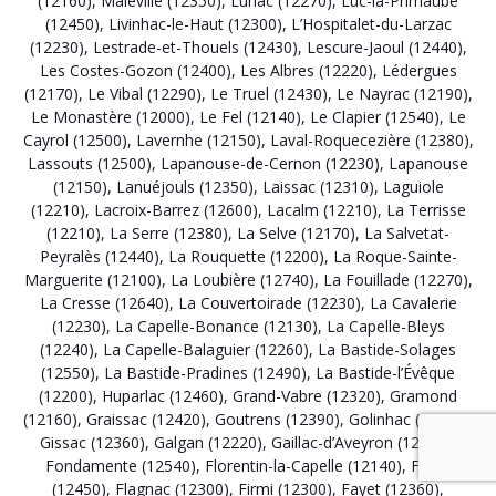
(12160)
,
Maleville (12350)
,
Lunac (12270)
,
Luc-la-Primaube
(12450)
,
Livinhac-le-Haut (12300)
,
L’Hospitalet-du-Larzac
(12230)
,
Lestrade-et-Thouels (12430)
,
Lescure-Jaoul (12440)
,
Les Costes-Gozon (12400)
,
Les Albres (12220)
,
Lédergues
(12170)
,
Le Vibal (12290)
,
Le Truel (12430)
,
Le Nayrac (12190)
,
Le Monastère (12000)
,
Le Fel (12140)
,
Le Clapier (12540)
,
Le
Cayrol (12500)
,
Lavernhe (12150)
,
Laval-Roquecezière (12380)
,
Lassouts (12500)
,
Lapanouse-de-Cernon (12230)
,
Lapanouse
(12150)
,
Lanuéjouls (12350)
,
Laissac (12310)
,
Laguiole
(12210)
,
Lacroix-Barrez (12600)
,
Lacalm (12210)
,
La Terrisse
(12210)
,
La Serre (12380)
,
La Selve (12170)
,
La Salvetat-
Peyralès (12440)
,
La Rouquette (12200)
,
La Roque-Sainte-
Marguerite (12100)
,
La Loubière (12740)
,
La Fouillade (12270)
,
La Cresse (12640)
,
La Couvertoirade (12230)
,
La Cavalerie
(12230)
,
La Capelle-Bonance (12130)
,
La Capelle-Bleys
(12240)
,
La Capelle-Balaguier (12260)
,
La Bastide-Solages
(12550)
,
La Bastide-Pradines (12490)
,
La Bastide-l’Évêque
(12200)
,
Huparlac (12460)
,
Grand-Vabre (12320)
,
Gramond
(12160)
,
Graissac (12420)
,
Goutrens (12390)
,
Golinhac (12140)
,
Gissac (12360)
,
Galgan (12220)
,
Gaillac-d’Aveyron (12310)
,
Fondamente (12540)
,
Florentin-la-Capelle (12140)
,
Flavin
(12450)
,
Flagnac (12300)
,
Firmi (12300)
,
Fayet (12360)
,