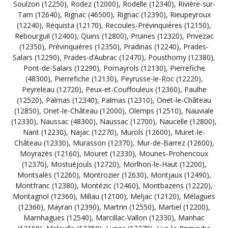
Soulzon (12250)
,
Rodez (12000)
,
Rodelle (12340)
,
Rivière-sur-
Tarn (12640)
,
Rignac (46500)
,
Rignac (12390)
,
Rieupeyroux
(12240)
,
Réquista (12170)
,
Recoules-Prévinquières (12150)
,
Rebourguil (12400)
,
Quins (12800)
,
Pruines (12320)
,
Privezac
(12350)
,
Prévinquières (12350)
,
Pradinas (12240)
,
Prades-
Salars (12290)
,
Prades-d’Aubrac (12470)
,
Pousthomy (12380)
,
Pont-de-Salars (12290)
,
Pomayrols (12130)
,
Pierrefiche
(48300)
,
Pierrefiche (12130)
,
Peyrusse-le-Roc (12220)
,
Peyreleau (12720)
,
Peux-et-Couffouleux (12360)
,
Paulhe
(12520)
,
Palmas (12340)
,
Palmas (12310)
,
Onet-le-Château
(12850)
,
Onet-le-Château (12000)
,
Olemps (12510)
,
Nauviale
(12330)
,
Naussac (48300)
,
Naussac (12700)
,
Naucelle (12800)
,
Nant (12230)
,
Najac (12270)
,
Murols (12600)
,
Muret-le-
Château (12330)
,
Murasson (12370)
,
Mur-de-Barrez (12600)
,
Moyrazès (12160)
,
Mouret (12330)
,
Mounes-Prohencoux
(12370)
,
Mostuéjouls (12720)
,
Morlhon-le-Haut (12200)
,
Montsalès (12260)
,
Montrozier (12630)
,
Montjaux (12490)
,
Montfranc (12380)
,
Montézic (12460)
,
Montbazens (12220)
,
Montagnol (12360)
,
Millau (12100)
,
Meljac (12120)
,
Mélagues
(12360)
,
Mayran (12390)
,
Martrin (12550)
,
Martiel (12200)
,
Marnhagues (12540)
,
Marcillac-Vallon (12330)
,
Manhac