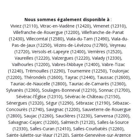
Nous sommes également disponible à
:
Viviez (12110)
,
Vitrac-en-Viadène (12420)
,
Vimenet (12310)
,
Villefranche-de-Rouergue (12200)
,
Villefranche-de-Panat
(12430)
,
Villecomtal (12580)
,
Viala-du-Tarn (12490)
,
Viala-du-
Pas-de-Jaux (12250)
,
Vézins-de-Lévézou (12780)
,
Veyreau
(12720)
,
Versols-et-Lapeyre (12400)
,
Verrières (12520)
,
Vaureilles (12220)
,
Valzergues (12220)
,
Valady (12330)
,
Vailhourles (12200)
,
Vabres-l’Abbaye (12400)
,
Vabre-Tizac
(12240)
,
Trémouilles (12290)
,
Tournemire (12250)
,
Toulonjac
(12200)
,
Thérondels (12600)
,
Tayrac (12440)
,
Taussac (12600)
,
Tauriac-de-Naucelle (12800)
,
Tauriac-de-Camarès (12360)
,
Sylvanès (12360)
,
Soulages-Bonneval (12210)
,
Sonnac (12700)
,
Sévérac-l’Église (12310)
,
Sévérac-le-Château (12150)
,
Sénergues (12320)
,
Ségur (12290)
,
Sébrazac (12190)
,
Sébazac-
Concourès (12740)
,
Savignac (12200)
,
Sauveterre-de-Rouergue
(12800)
,
Saujac (12260)
,
Sauclières (12230)
,
Sanvensa (12200)
,
Salvagnac-Cajarc (12260)
,
Salmiech (12120)
,
Salles-la-Source
(12330)
,
Salles-Curan (12410)
,
Salles-Courbatiès (12260)
,
Sainte-Juliette-sur-Viaur (12120)
,
Sainte-Geneviève-sur-Argence