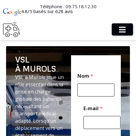
Téléphone :
09.75.18.12.30
4.8/5 basés sur 628 avis
VSL
À MUROLS
*
Nom
*
VSL à Murols joue un
M
e
rôle essentiel dans la
s
prise en charge
s
globale des patients
a
g
nécessitant un
E-mail
*
e
transport médical
P
adapté. Lorsqu’un
o
déplacement vers un
s
t
établissement de