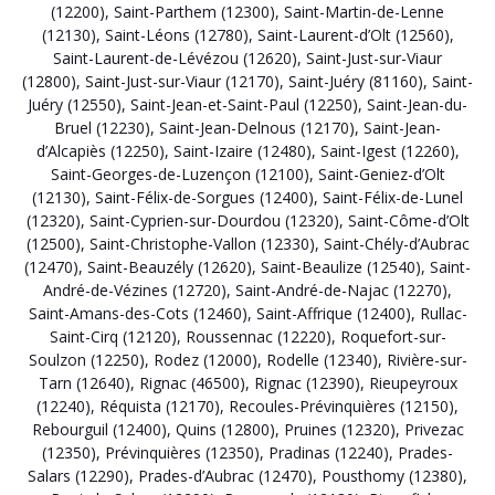
(12200)
,
Saint-Parthem (12300)
,
Saint-Martin-de-Lenne
(12130)
,
Saint-Léons (12780)
,
Saint-Laurent-d’Olt (12560)
,
Saint-Laurent-de-Lévézou (12620)
,
Saint-Just-sur-Viaur
(12800)
,
Saint-Just-sur-Viaur (12170)
,
Saint-Juéry (81160)
,
Saint-
Juéry (12550)
,
Saint-Jean-et-Saint-Paul (12250)
,
Saint-Jean-du-
Bruel (12230)
,
Saint-Jean-Delnous (12170)
,
Saint-Jean-
d’Alcapiès (12250)
,
Saint-Izaire (12480)
,
Saint-Igest (12260)
,
Saint-Georges-de-Luzençon (12100)
,
Saint-Geniez-d’Olt
(12130)
,
Saint-Félix-de-Sorgues (12400)
,
Saint-Félix-de-Lunel
(12320)
,
Saint-Cyprien-sur-Dourdou (12320)
,
Saint-Côme-d’Olt
(12500)
,
Saint-Christophe-Vallon (12330)
,
Saint-Chély-d’Aubrac
(12470)
,
Saint-Beauzély (12620)
,
Saint-Beaulize (12540)
,
Saint-
André-de-Vézines (12720)
,
Saint-André-de-Najac (12270)
,
Saint-Amans-des-Cots (12460)
,
Saint-Affrique (12400)
,
Rullac-
Saint-Cirq (12120)
,
Roussennac (12220)
,
Roquefort-sur-
Soulzon (12250)
,
Rodez (12000)
,
Rodelle (12340)
,
Rivière-sur-
Tarn (12640)
,
Rignac (46500)
,
Rignac (12390)
,
Rieupeyroux
(12240)
,
Réquista (12170)
,
Recoules-Prévinquières (12150)
,
Rebourguil (12400)
,
Quins (12800)
,
Pruines (12320)
,
Privezac
(12350)
,
Prévinquières (12350)
,
Pradinas (12240)
,
Prades-
Salars (12290)
,
Prades-d’Aubrac (12470)
,
Pousthomy (12380)
,