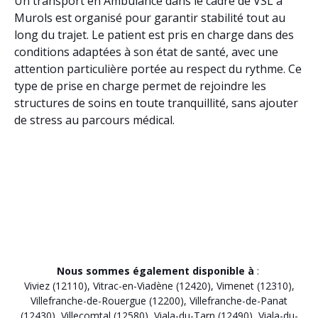
Un transport en Ambulance dans le cadre de VSL à
Murols est organisé pour garantir stabilité tout au
long du trajet. Le patient est pris en charge dans des
conditions adaptées à son état de santé, avec une
attention particulière portée au respect du rythme. Ce
type de prise en charge permet de rejoindre les
structures de soins en toute tranquillité, sans ajouter
de stress au parcours médical.
Nous sommes également disponible à
:
Viviez (12110)
,
Vitrac-en-Viadène (12420)
,
Vimenet (12310)
,
Villefranche-de-Rouergue (12200)
,
Villefranche-de-Panat
(12430)
,
Villecomtal (12580)
,
Viala-du-Tarn (12490)
,
Viala-du-