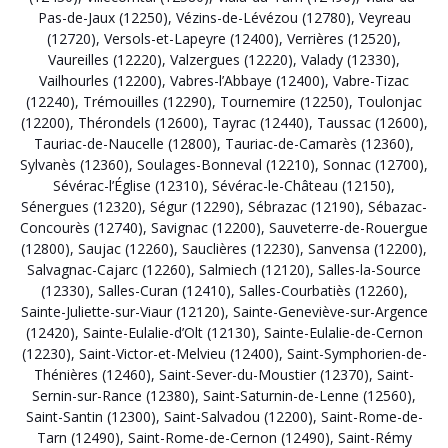
Pas-de-Jaux (12250)
,
Vézins-de-Lévézou (12780)
,
Veyreau
(12720)
,
Versols-et-Lapeyre (12400)
,
Verrières (12520)
,
Vaureilles (12220)
,
Valzergues (12220)
,
Valady (12330)
,
Vailhourles (12200)
,
Vabres-l’Abbaye (12400)
,
Vabre-Tizac
(12240)
,
Trémouilles (12290)
,
Tournemire (12250)
,
Toulonjac
(12200)
,
Thérondels (12600)
,
Tayrac (12440)
,
Taussac (12600)
,
Tauriac-de-Naucelle (12800)
,
Tauriac-de-Camarès (12360)
,
Sylvanès (12360)
,
Soulages-Bonneval (12210)
,
Sonnac (12700)
,
Sévérac-l’Église (12310)
,
Sévérac-le-Château (12150)
,
Sénergues (12320)
,
Ségur (12290)
,
Sébrazac (12190)
,
Sébazac-
Concourès (12740)
,
Savignac (12200)
,
Sauveterre-de-Rouergue
(12800)
,
Saujac (12260)
,
Sauclières (12230)
,
Sanvensa (12200)
,
Salvagnac-Cajarc (12260)
,
Salmiech (12120)
,
Salles-la-Source
(12330)
,
Salles-Curan (12410)
,
Salles-Courbatiès (12260)
,
Sainte-Juliette-sur-Viaur (12120)
,
Sainte-Geneviève-sur-Argence
(12420)
,
Sainte-Eulalie-d’Olt (12130)
,
Sainte-Eulalie-de-Cernon
(12230)
,
Saint-Victor-et-Melvieu (12400)
,
Saint-Symphorien-de-
Thénières (12460)
,
Saint-Sever-du-Moustier (12370)
,
Saint-
Sernin-sur-Rance (12380)
,
Saint-Saturnin-de-Lenne (12560)
,
Saint-Santin (12300)
,
Saint-Salvadou (12200)
,
Saint-Rome-de-
Tarn (12490)
,
Saint-Rome-de-Cernon (12490)
,
Saint-Rémy