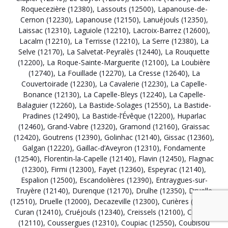
Roquecezière (12380)
,
Lassouts (12500)
,
Lapanouse-de-
Cernon (12230)
,
Lapanouse (12150)
,
Lanuéjouls (12350)
,
Laissac (12310)
,
Laguiole (12210)
,
Lacroix-Barrez (12600)
,
Lacalm (12210)
,
La Terrisse (12210)
,
La Serre (12380)
,
La
Selve (12170)
,
La Salvetat-Peyralès (12440)
,
La Rouquette
(12200)
,
La Roque-Sainte-Marguerite (12100)
,
La Loubière
(12740)
,
La Fouillade (12270)
,
La Cresse (12640)
,
La
Couvertoirade (12230)
,
La Cavalerie (12230)
,
La Capelle-
Bonance (12130)
,
La Capelle-Bleys (12240)
,
La Capelle-
Balaguier (12260)
,
La Bastide-Solages (12550)
,
La Bastide-
Pradines (12490)
,
La Bastide-l’Évêque (12200)
,
Huparlac
(12460)
,
Grand-Vabre (12320)
,
Gramond (12160)
,
Graissac
(12420)
,
Goutrens (12390)
,
Golinhac (12140)
,
Gissac (12360)
,
Galgan (12220)
,
Gaillac-d’Aveyron (12310)
,
Fondamente
(12540)
,
Florentin-la-Capelle (12140)
,
Flavin (12450)
,
Flagnac
(12300)
,
Firmi (12300)
,
Fayet (12360)
,
Espeyrac (12140)
,
Espalion (12500)
,
Escandolières (12390)
,
Entraygues-sur-
Truyère (12140)
,
Durenque (12170)
,
Drulhe (12350)
,
Druelle
(12510)
,
Druelle (12000)
,
Decazeville (12300)
,
Curières (12210)
,
Curan (12410)
,
Cruéjouls (12340)
,
Creissels (12100)
,
Cransac
(12110)
,
Coussergues (12310)
,
Coupiac (12550)
,
Coubisou