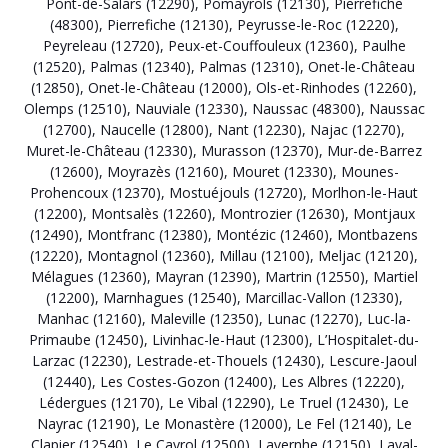
Pont-de-Salars (12290)
,
Pomayrols (12130)
,
Pierrefiche
(48300)
,
Pierrefiche (12130)
,
Peyrusse-le-Roc (12220)
,
Peyreleau (12720)
,
Peux-et-Couffouleux (12360)
,
Paulhe
(12520)
,
Palmas (12340)
,
Palmas (12310)
,
Onet-le-Château
(12850)
,
Onet-le-Château (12000)
,
Ols-et-Rinhodes (12260)
,
Olemps (12510)
,
Nauviale (12330)
,
Naussac (48300)
,
Naussac
(12700)
,
Naucelle (12800)
,
Nant (12230)
,
Najac (12270)
,
Muret-le-Château (12330)
,
Murasson (12370)
,
Mur-de-Barrez
(12600)
,
Moyrazès (12160)
,
Mouret (12330)
,
Mounes-
Prohencoux (12370)
,
Mostuéjouls (12720)
,
Morlhon-le-Haut
(12200)
,
Montsalès (12260)
,
Montrozier (12630)
,
Montjaux
(12490)
,
Montfranc (12380)
,
Montézic (12460)
,
Montbazens
(12220)
,
Montagnol (12360)
,
Millau (12100)
,
Meljac (12120)
,
Mélagues (12360)
,
Mayran (12390)
,
Martrin (12550)
,
Martiel
(12200)
,
Marnhagues (12540)
,
Marcillac-Vallon (12330)
,
Manhac (12160)
,
Maleville (12350)
,
Lunac (12270)
,
Luc-la-
Primaube (12450)
,
Livinhac-le-Haut (12300)
,
L’Hospitalet-du-
Larzac (12230)
,
Lestrade-et-Thouels (12430)
,
Lescure-Jaoul
(12440)
,
Les Costes-Gozon (12400)
,
Les Albres (12220)
,
Lédergues (12170)
,
Le Vibal (12290)
,
Le Truel (12430)
,
Le
Nayrac (12190)
,
Le Monastère (12000)
,
Le Fel (12140)
,
Le
Clapier (12540)
,
Le Cayrol (12500)
,
Lavernhe (12150)
,
Laval-