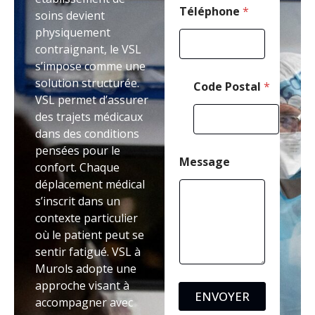
a
Téléphone
*
soins devient
l
physiquement
contraignant, le VSL
s’impose comme une
solution structurée.
Code Postal
*
VSL permet d’assurer
des trajets médicaux
dans des conditions
pensées pour le
Message
confort. Chaque
déplacement médical
s’inscrit dans un
contexte particulier
où le patient peut se
sentir fatigué. VSL à
Murols adopte une
approche visant à
ENVOYER
accompagner avec