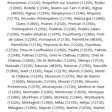
Roussennac (12220)
,
Roquefort-sur-Soulzon (12250)
,
Rodez
(12000)
,
Rodelle (12340)
,
Rivière-sur-Tarn (12640)
,
Rignac
(46500)
,
Rignac (12390)
,
Rieupeyroux (12240)
,
Réquista
(12170)
,
Recoules-Prévinquières (12150)
,
Rebourguil (12400)
,
Quins (12800)
,
Pruines (12320)
,
Privezac (12350)
,
Prévinquières (12350)
,
Pradinas (12240)
,
Prades-Salars
(12290)
,
Prades-d’Aubrac (12470)
,
Pousthomy (12380)
,
Pont-
de-Salars (12290)
,
Pomayrols (12130)
,
Pierrefiche (48300)
,
Pierrefiche (12130)
,
Peyrusse-le-Roc (12220)
,
Peyreleau
(12720)
,
Peux-et-Couffouleux (12360)
,
Paulhe (12520)
,
Palmas
(12340)
,
Palmas (12310)
,
Onet-le-Château (12850)
,
Onet-le-
Château (12000)
,
Ols-et-Rinhodes (12260)
,
Olemps (12510)
,
Nauviale (12330)
,
Naussac (48300)
,
Naussac (12700)
,
Naucelle
(12800)
,
Nant (12230)
,
Najac (12270)
,
Murols (12600)
,
Muret-
le-Château (12330)
,
Murasson (12370)
,
Mur-de-Barrez
(12600)
,
Moyrazès (12160)
,
Mouret (12330)
,
Mounes-
Prohencoux (12370)
,
Mostuéjouls (12720)
,
Morlhon-le-Haut
(12200)
,
Montsalès (12260)
,
Montrozier (12630)
,
Montjaux
(12490)
,
Montfranc (12380)
,
Montézic (12460)
,
Montbazens
(12220)
,
Montagnol (12360)
,
Millau (12100)
,
Meljac (12120)
,
Mélagues (12360)
,
Mayran (12390)
,
Martrin (12550)
,
Martiel