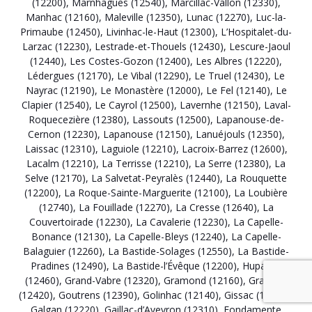
(12200)
,
Marnhagues (12540)
,
Marcillac-Vallon (12330)
,
Manhac (12160)
,
Maleville (12350)
,
Lunac (12270)
,
Luc-la-
Primaube (12450)
,
Livinhac-le-Haut (12300)
,
L’Hospitalet-du-
Larzac (12230)
,
Lestrade-et-Thouels (12430)
,
Lescure-Jaoul
(12440)
,
Les Costes-Gozon (12400)
,
Les Albres (12220)
,
Lédergues (12170)
,
Le Vibal (12290)
,
Le Truel (12430)
,
Le
Nayrac (12190)
,
Le Monastère (12000)
,
Le Fel (12140)
,
Le
Clapier (12540)
,
Le Cayrol (12500)
,
Lavernhe (12150)
,
Laval-
Roquecezière (12380)
,
Lassouts (12500)
,
Lapanouse-de-
Cernon (12230)
,
Lapanouse (12150)
,
Lanuéjouls (12350)
,
Laissac (12310)
,
Laguiole (12210)
,
Lacroix-Barrez (12600)
,
Lacalm (12210)
,
La Terrisse (12210)
,
La Serre (12380)
,
La
Selve (12170)
,
La Salvetat-Peyralès (12440)
,
La Rouquette
(12200)
,
La Roque-Sainte-Marguerite (12100)
,
La Loubière
(12740)
,
La Fouillade (12270)
,
La Cresse (12640)
,
La
Couvertoirade (12230)
,
La Cavalerie (12230)
,
La Capelle-
Bonance (12130)
,
La Capelle-Bleys (12240)
,
La Capelle-
Balaguier (12260)
,
La Bastide-Solages (12550)
,
La Bastide-
Pradines (12490)
,
La Bastide-l’Évêque (12200)
,
Huparlac
(12460)
,
Grand-Vabre (12320)
,
Gramond (12160)
,
Graissac
(12420)
,
Goutrens (12390)
,
Golinhac (12140)
,
Gissac (12360)
,
Galgan (12220)
,
Gaillac-d’Aveyron (12310)
,
Fondamente