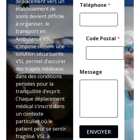
déplacement vers un
Téléphone
*
établissement de
soins devient difficile
à organiser, le
transport en
Code Postal
*
Ambulance VSL
s’impose comme une
solution sécurisante.
VSL permet d’assurer
des trajets médicaux
Message
dans des conditions
pensées pour la
tranquillité d’esprit.
Chaque déplacement
médical s’inscrit dans
un contexte
particulier où le
patient peut se sentir
ENVOYER
fragilisé. VSL à