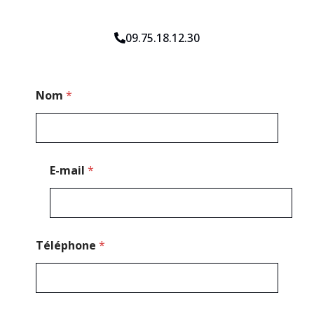
09.75.18.12.30
*
Nom
*
N
o
m
T
é
l
E-mail
*
é
p
h
o
n
e
Téléphone
*