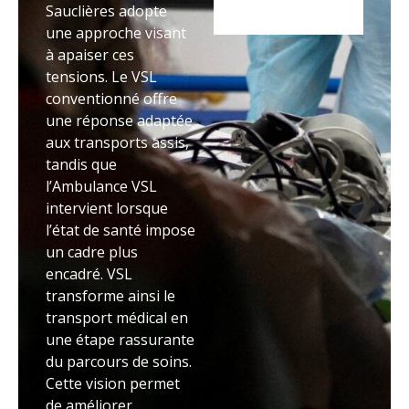
Sauclières adopte
une approche visant
à apaiser ces
tensions. Le VSL
conventionné offre
une réponse adaptée
aux transports assis,
tandis que
l’Ambulance VSL
intervient lorsque
l’état de santé impose
un cadre plus
encadré. VSL
transforme ainsi le
transport médical en
une étape rassurante
du parcours de soins.
Cette vision permet
de améliorer