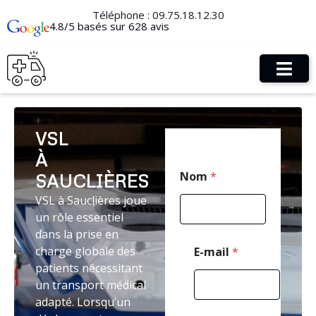
Téléphone :
09.75.18.12.30
4.8/5 basés sur 628 avis
VSL
À
*
Nom
*
SAUCLIÈRES
*
*
VSL à Sauclières joue
un rôle essentiel
dans la prise en
charge globale des
E-mail
*
patients nécessitant
un transport médical
adapté. Lorsqu’un