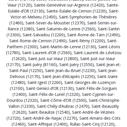
Viaur (12120)
,
Sainte-Geneviève-sur-Argence (12420)
,
Sainte-
Eulalie-d’Olt (12130)
,
Sainte-Eulalie-de-Cernon (12230)
,
Saint-
Victor-et-Melvieu (12400)
,
Saint-Symphorien-de-Thénières
(12460)
,
Saint-Sever-du-Moustier (12370)
,
Saint-Sernin-sur-
Rance (12380)
,
Saint-Saturnin-de-Lenne (12560)
,
Saint-Santin
(12300)
,
Saint-Salvadou (12200)
,
Saint-Rome-de-Tarn (12490)
,
Saint-Rome-de-Cernon (12490)
,
Saint-Rémy (12200)
,
Saint-
Parthem (12300)
,
Saint-Martin-de-Lenne (12130)
,
Saint-Léons
(12780)
,
Saint-Laurent-d’Olt (12560)
,
Saint-Laurent-de-Lévézou
(12620)
,
Saint-Just-sur-Viaur (12800)
,
Saint-Just-sur-Viaur
(12170)
,
Saint-Juéry (81160)
,
Saint-Juéry (12550)
,
Saint-Jean-et-
Saint-Paul (12250)
,
Saint-Jean-du-Bruel (12230)
,
Saint-Jean-
Delnous (12170)
,
Saint-Jean-d’Alcapiès (12250)
,
Saint-Izaire
(12480)
,
Saint-Igest (12260)
,
Saint-Georges-de-Luzençon
(12100)
,
Saint-Geniez-d’Olt (12130)
,
Saint-Félix-de-Sorgues
(12400)
,
Saint-Félix-de-Lunel (12320)
,
Saint-Cyprien-sur-
Dourdou (12320)
,
Saint-Côme-d’Olt (12500)
,
Saint-Christophe-
Vallon (12330)
,
Saint-Chély-d’Aubrac (12470)
,
Saint-Beauzély
(12620)
,
Saint-Beaulize (12540)
,
Saint-André-de-Vézines
(12720)
,
Saint-André-de-Najac (12270)
,
Saint-Amans-des-Cots
(12460)
,
Saint-Affrique (12400)
,
Rullac-Saint-Cirq (12120)
,