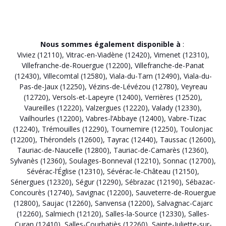
Nous sommes également disponible à
:
Viviez (12110)
,
Vitrac-en-Viadène (12420)
,
Vimenet (12310)
,
Villefranche-de-Rouergue (12200)
,
Villefranche-de-Panat
(12430)
,
Villecomtal (12580)
,
Viala-du-Tarn (12490)
,
Viala-du-
Pas-de-Jaux (12250)
,
Vézins-de-Lévézou (12780)
,
Veyreau
(12720)
,
Versols-et-Lapeyre (12400)
,
Verrières (12520)
,
Vaureilles (12220)
,
Valzergues (12220)
,
Valady (12330)
,
Vailhourles (12200)
,
Vabres-l’Abbaye (12400)
,
Vabre-Tizac
(12240)
,
Trémouilles (12290)
,
Tournemire (12250)
,
Toulonjac
(12200)
,
Thérondels (12600)
,
Tayrac (12440)
,
Taussac (12600)
,
Tauriac-de-Naucelle (12800)
,
Tauriac-de-Camarès (12360)
,
Sylvanès (12360)
,
Soulages-Bonneval (12210)
,
Sonnac (12700)
,
Sévérac-l’Église (12310)
,
Sévérac-le-Château (12150)
,
Sénergues (12320)
,
Ségur (12290)
,
Sébrazac (12190)
,
Sébazac-
Concourès (12740)
,
Savignac (12200)
,
Sauveterre-de-Rouergue
(12800)
,
Saujac (12260)
,
Sanvensa (12200)
,
Salvagnac-Cajarc
(12260)
,
Salmiech (12120)
,
Salles-la-Source (12330)
,
Salles-
Curan (12410)
,
Salles-Courbatiès (12260)
,
Sainte-Juliette-sur-