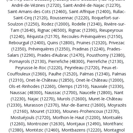
André-de-Vézines (12720)
,
Saint-André-de-Najac (12270)
,
Saint-Amans-des-Cots (12460)
,
Saint-Affrique (12400)
,
Rullac-
Saint-Cirq (12120)
,
Roussennac (12220)
,
Roquefort-sur-
Soulzon (12250)
,
Rodez (12000)
,
Rodelle (12340)
,
Rivière-sur-
Tarn (12640)
,
Rignac (46500)
,
Rignac (12390)
,
Rieupeyroux
(12240)
,
Réquista (12170)
,
Recoules-Prévinquières (12150)
,
Rebourguil (12400)
,
Quins (12800)
,
Pruines (12320)
,
Privezac
(12350)
,
Prévinquières (12350)
,
Pradinas (12240)
,
Prades-
Salars (12290)
,
Prades-d’Aubrac (12470)
,
Pousthomy (12380)
,
Pomayrols (12130)
,
Pierrefiche (48300)
,
Pierrefiche (12130)
,
Peyrusse-le-Roc (12220)
,
Peyreleau (12720)
,
Peux-et-
Couffouleux (12360)
,
Paulhe (12520)
,
Palmas (12340)
,
Palmas
(12310)
,
Onet-le-Château (12850)
,
Onet-le-Château (12000)
,
Ols-et-Rinhodes (12260)
,
Olemps (12510)
,
Nauviale (12330)
,
Naussac (48300)
,
Naussac (12700)
,
Naucelle (12800)
,
Nant
(12230)
,
Najac (12270)
,
Murols (12600)
,
Muret-le-Château
(12330)
,
Murasson (12370)
,
Mur-de-Barrez (12600)
,
Moyrazès
(12160)
,
Mouret (12330)
,
Mounes-Prohencoux (12370)
,
Mostuéjouls (12720)
,
Morlhon-le-Haut (12200)
,
Montsalès
(12260)
,
Montrozier (12630)
,
Montjaux (12490)
,
Montfranc
(12380)
,
Montézic (12460)
,
Montbazens (12220)
,
Montagnol