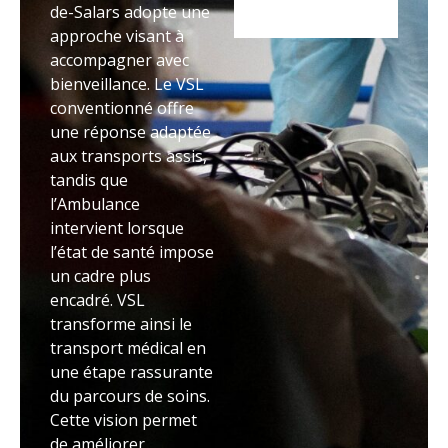
de-Salars adopte une
approche visant à
accompagner avec
bienveillance. Le VSL
conventionné offre
une réponse adaptée
aux transports assis,
tandis que
l’Ambulance
intervient lorsque
l’état de santé impose
un cadre plus
encadré. VSL
transforme ainsi le
transport médical en
une étape rassurante
du parcours de soins.
Cette vision permet
de améliorer