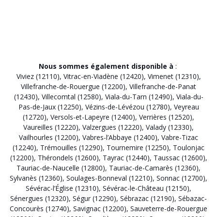
Nous sommes également disponible à
:
Viviez (12110)
,
Vitrac-en-Viadène (12420)
,
Vimenet (12310)
,
Villefranche-de-Rouergue (12200)
,
Villefranche-de-Panat
(12430)
,
Villecomtal (12580)
,
Viala-du-Tarn (12490)
,
Viala-du-
Pas-de-Jaux (12250)
,
Vézins-de-Lévézou (12780)
,
Veyreau
(12720)
,
Versols-et-Lapeyre (12400)
,
Verrières (12520)
,
Vaureilles (12220)
,
Valzergues (12220)
,
Valady (12330)
,
Vailhourles (12200)
,
Vabres-l’Abbaye (12400)
,
Vabre-Tizac
(12240)
,
Trémouilles (12290)
,
Tournemire (12250)
,
Toulonjac
(12200)
,
Thérondels (12600)
,
Tayrac (12440)
,
Taussac (12600)
,
Tauriac-de-Naucelle (12800)
,
Tauriac-de-Camarès (12360)
,
Sylvanès (12360)
,
Soulages-Bonneval (12210)
,
Sonnac (12700)
,
Sévérac-l’Église (12310)
,
Sévérac-le-Château (12150)
,
Sénergues (12320)
,
Ségur (12290)
,
Sébrazac (12190)
,
Sébazac-
Concourès (12740)
,
Savignac (12200)
,
Sauveterre-de-Rouergue