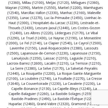
(12360)
,
Millau (12100)
,
Meljac (12120)
,
Mélagues (12360)
,
Mayran (12390)
,
Martrin (12550)
,
Martiel (12200)
,
Marnhagues
(12540)
,
Marcillac-Vallon (12330)
,
Manhac (12160)
,
Maleville
(12350)
,
Lunac (12270)
,
Luc-la-Primaube (12450)
,
Livinhac-le-
Haut (12300)
,
L’Hospitalet-du-Larzac (12230)
,
Lestrade-et-
Thouels (12430)
,
Lescure-Jaoul (12440)
,
Les Costes-Gozon
(12400)
,
Les Albres (12220)
,
Lédergues (12170)
,
Le Vibal
(12290)
,
Le Truel (12430)
,
Le Nayrac (12190)
,
Le Monastère
(12000)
,
Le Fel (12140)
,
Le Clapier (12540)
,
Le Cayrol (12500)
,
Lavernhe (12150)
,
Laval-Roquecezière (12380)
,
Lassouts
(12500)
,
Lapanouse-de-Cernon (12230)
,
Lapanouse (12150)
,
Lanuéjouls (12350)
,
Laissac (12310)
,
Laguiole (12210)
,
Lacroix-Barrez (12600)
,
Lacalm (12210)
,
La Terrisse (12210)
,
La Serre (12380)
,
La Selve (12170)
,
La Salvetat-Peyralès
(12440)
,
La Rouquette (12200)
,
La Roque-Sainte-Marguerite
(12100)
,
La Loubière (12740)
,
La Fouillade (12270)
,
La Cresse
(12640)
,
La Couvertoirade (12230)
,
La Cavalerie (12230)
,
La
Capelle-Bonance (12130)
,
La Capelle-Bleys (12240)
,
La
Capelle-Balaguier (12260)
,
La Bastide-Solages (12550)
,
La
Bastide-Pradines (12490)
,
La Bastide-l’Évêque (12200)
,
Huparlac (12460)
,
Grand-Vabre (12320)
,
Gramond (12160)
,