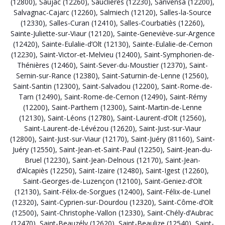
(12800)
,
Saujac (12260)
,
Sauclières (12230)
,
Sanvensa (12200)
,
Salvagnac-Cajarc (12260)
,
Salmiech (12120)
,
Salles-la-Source
(12330)
,
Salles-Curan (12410)
,
Salles-Courbatiès (12260)
,
Sainte-Juliette-sur-Viaur (12120)
,
Sainte-Geneviève-sur-Argence
(12420)
,
Sainte-Eulalie-d’Olt (12130)
,
Sainte-Eulalie-de-Cernon
(12230)
,
Saint-Victor-et-Melvieu (12400)
,
Saint-Symphorien-de-
Thénières (12460)
,
Saint-Sever-du-Moustier (12370)
,
Saint-
Sernin-sur-Rance (12380)
,
Saint-Saturnin-de-Lenne (12560)
,
Saint-Santin (12300)
,
Saint-Salvadou (12200)
,
Saint-Rome-de-
Tarn (12490)
,
Saint-Rome-de-Cernon (12490)
,
Saint-Rémy
(12200)
,
Saint-Parthem (12300)
,
Saint-Martin-de-Lenne
(12130)
,
Saint-Léons (12780)
,
Saint-Laurent-d’Olt (12560)
,
Saint-Laurent-de-Lévézou (12620)
,
Saint-Just-sur-Viaur
(12800)
,
Saint-Just-sur-Viaur (12170)
,
Saint-Juéry (81160)
,
Saint-
Juéry (12550)
,
Saint-Jean-et-Saint-Paul (12250)
,
Saint-Jean-du-
Bruel (12230)
,
Saint-Jean-Delnous (12170)
,
Saint-Jean-
d’Alcapiès (12250)
,
Saint-Izaire (12480)
,
Saint-Igest (12260)
,
Saint-Georges-de-Luzençon (12100)
,
Saint-Geniez-d’Olt
(12130)
,
Saint-Félix-de-Sorgues (12400)
,
Saint-Félix-de-Lunel
(12320)
,
Saint-Cyprien-sur-Dourdou (12320)
,
Saint-Côme-d’Olt
(12500)
,
Saint-Christophe-Vallon (12330)
,
Saint-Chély-d’Aubrac
(12470)
,
Saint-Beauzély (12620)
,
Saint-Beaulize (12540)
,
Saint-