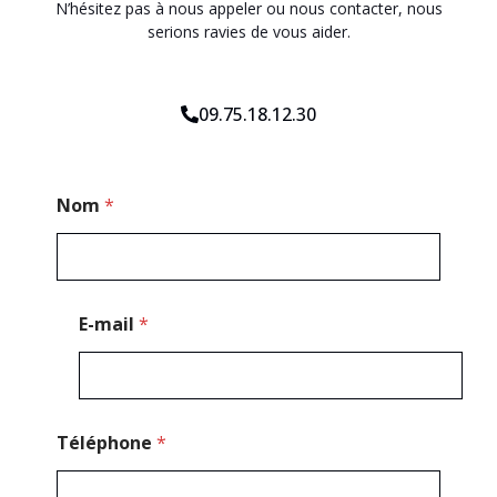
N’hésitez pas à nous appeler ou nous contacter, nous
serions ravies de vous aider.
09.75.18.12.30
E
Nom
*
-
m
a
i
l
P
E-mail
*
o
s
t
a
l
*
Téléphone
*