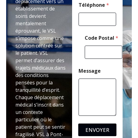
déplacement vers un
Téléphone
*
établissement de
soins devient
mentalement
éprouvant, le VSL
Code Postal
*
s’impose comme une
solution centrée sur
le patient. VSL
permet d’assurer des
trajets médicaux dans
Message
des conditions
pensées pour la
tranquillité d’esprit.
Chaque déplacement
médical s’inscrit dans
un contexte
particulier où le
patient peut se sentir
ENVOYER
fragilisé. VSL à Pont-