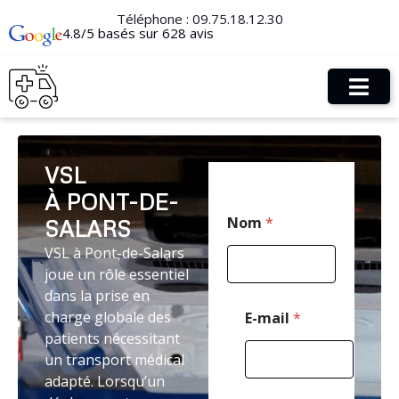
Téléphone :
09.75.18.12.30
4.8/5 basés sur 628 avis
VSL
À PONT-DE-
P
Nom
*
SALARS
o
s
VSL à Pont-de-Salars
t
joue un rôle essentiel
a
l
dans la prise en
C
charge globale des
E-mail
*
o
patients nécessitant
d
un transport médical
e
*
adapté. Lorsqu’un