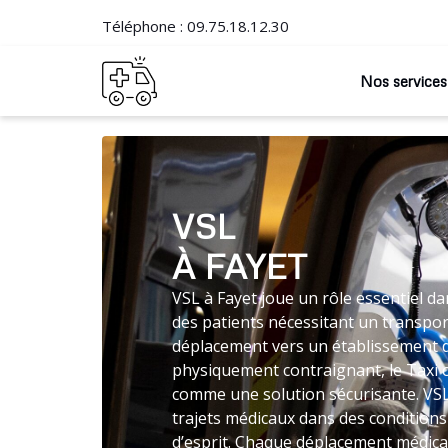
Téléphone :
09.75.18.12.30
Nos services
VSL
À FAYET
VSL à Fayet joue un rôle essentiel da
des patients nécessitant un transpor
déplacement vers un établissement d
physiquement contraignant, le Taxi
comme une solution sécurisante. VS
trajets médicaux dans des conditions
d’esprit. Chaque déplacement médical