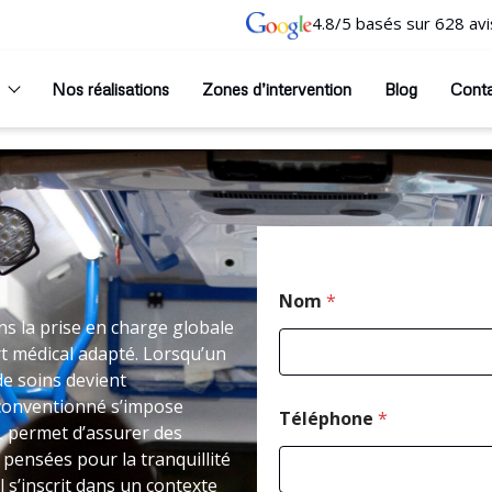
4.8/5 basés sur 628 avi
Nos réalisations
Zones d’intervention
Blog
Cont
Nom
*
ns la prise en charge globale
t médical adapté. Lorsqu’un
e soins devient
 conventionné s’impose
Téléphone
*
L permet d’assurer des
 pensées pour la tranquillité
 s’inscrit dans un contexte