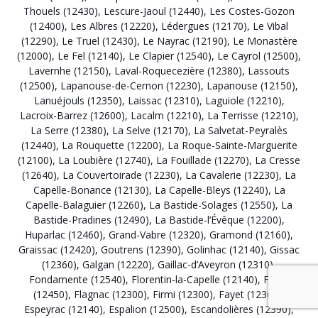
Thouels (12430)
,
Lescure-Jaoul (12440)
,
Les Costes-Gozon
(12400)
,
Les Albres (12220)
,
Lédergues (12170)
,
Le Vibal
(12290)
,
Le Truel (12430)
,
Le Nayrac (12190)
,
Le Monastère
(12000)
,
Le Fel (12140)
,
Le Clapier (12540)
,
Le Cayrol (12500)
,
Lavernhe (12150)
,
Laval-Roquecezière (12380)
,
Lassouts
(12500)
,
Lapanouse-de-Cernon (12230)
,
Lapanouse (12150)
,
Lanuéjouls (12350)
,
Laissac (12310)
,
Laguiole (12210)
,
Lacroix-Barrez (12600)
,
Lacalm (12210)
,
La Terrisse (12210)
,
La Serre (12380)
,
La Selve (12170)
,
La Salvetat-Peyralès
(12440)
,
La Rouquette (12200)
,
La Roque-Sainte-Marguerite
(12100)
,
La Loubière (12740)
,
La Fouillade (12270)
,
La Cresse
(12640)
,
La Couvertoirade (12230)
,
La Cavalerie (12230)
,
La
Capelle-Bonance (12130)
,
La Capelle-Bleys (12240)
,
La
Capelle-Balaguier (12260)
,
La Bastide-Solages (12550)
,
La
Bastide-Pradines (12490)
,
La Bastide-l’Évêque (12200)
,
Huparlac (12460)
,
Grand-Vabre (12320)
,
Gramond (12160)
,
Graissac (12420)
,
Goutrens (12390)
,
Golinhac (12140)
,
Gissac
(12360)
,
Galgan (12220)
,
Gaillac-d’Aveyron (12310)
,
Fondamente (12540)
,
Florentin-la-Capelle (12140)
,
Flavin
(12450)
,
Flagnac (12300)
,
Firmi (12300)
,
Fayet (12360)
,
Espeyrac (12140)
,
Espalion (12500)
,
Escandolières (12390)
,