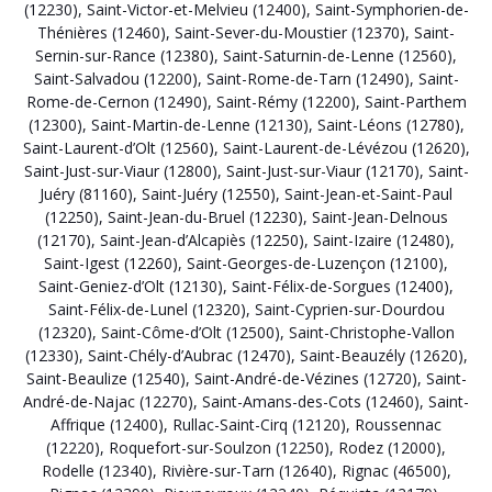
(12230)
,
Saint-Victor-et-Melvieu (12400)
,
Saint-Symphorien-de-
Thénières (12460)
,
Saint-Sever-du-Moustier (12370)
,
Saint-
Sernin-sur-Rance (12380)
,
Saint-Saturnin-de-Lenne (12560)
,
Saint-Salvadou (12200)
,
Saint-Rome-de-Tarn (12490)
,
Saint-
Rome-de-Cernon (12490)
,
Saint-Rémy (12200)
,
Saint-Parthem
(12300)
,
Saint-Martin-de-Lenne (12130)
,
Saint-Léons (12780)
,
Saint-Laurent-d’Olt (12560)
,
Saint-Laurent-de-Lévézou (12620)
,
Saint-Just-sur-Viaur (12800)
,
Saint-Just-sur-Viaur (12170)
,
Saint-
Juéry (81160)
,
Saint-Juéry (12550)
,
Saint-Jean-et-Saint-Paul
(12250)
,
Saint-Jean-du-Bruel (12230)
,
Saint-Jean-Delnous
(12170)
,
Saint-Jean-d’Alcapiès (12250)
,
Saint-Izaire (12480)
,
Saint-Igest (12260)
,
Saint-Georges-de-Luzençon (12100)
,
Saint-Geniez-d’Olt (12130)
,
Saint-Félix-de-Sorgues (12400)
,
Saint-Félix-de-Lunel (12320)
,
Saint-Cyprien-sur-Dourdou
(12320)
,
Saint-Côme-d’Olt (12500)
,
Saint-Christophe-Vallon
(12330)
,
Saint-Chély-d’Aubrac (12470)
,
Saint-Beauzély (12620)
,
Saint-Beaulize (12540)
,
Saint-André-de-Vézines (12720)
,
Saint-
André-de-Najac (12270)
,
Saint-Amans-des-Cots (12460)
,
Saint-
Affrique (12400)
,
Rullac-Saint-Cirq (12120)
,
Roussennac
(12220)
,
Roquefort-sur-Soulzon (12250)
,
Rodez (12000)
,
Rodelle (12340)
,
Rivière-sur-Tarn (12640)
,
Rignac (46500)
,