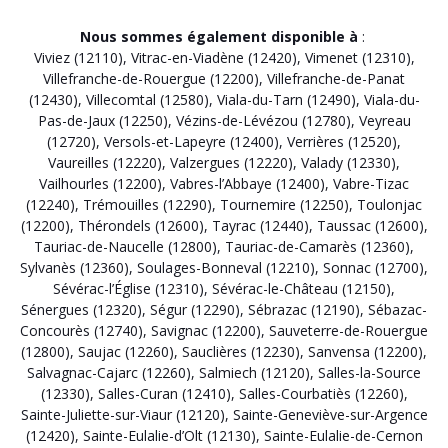
Nous sommes également disponible à
:
Viviez (12110)
,
Vitrac-en-Viadène (12420)
,
Vimenet (12310)
,
Villefranche-de-Rouergue (12200)
,
Villefranche-de-Panat
(12430)
,
Villecomtal (12580)
,
Viala-du-Tarn (12490)
,
Viala-du-
Pas-de-Jaux (12250)
,
Vézins-de-Lévézou (12780)
,
Veyreau
(12720)
,
Versols-et-Lapeyre (12400)
,
Verrières (12520)
,
Vaureilles (12220)
,
Valzergues (12220)
,
Valady (12330)
,
Vailhourles (12200)
,
Vabres-l’Abbaye (12400)
,
Vabre-Tizac
(12240)
,
Trémouilles (12290)
,
Tournemire (12250)
,
Toulonjac
(12200)
,
Thérondels (12600)
,
Tayrac (12440)
,
Taussac (12600)
,
Tauriac-de-Naucelle (12800)
,
Tauriac-de-Camarès (12360)
,
Sylvanès (12360)
,
Soulages-Bonneval (12210)
,
Sonnac (12700)
,
Sévérac-l’Église (12310)
,
Sévérac-le-Château (12150)
,
Sénergues (12320)
,
Ségur (12290)
,
Sébrazac (12190)
,
Sébazac-
Concourès (12740)
,
Savignac (12200)
,
Sauveterre-de-Rouergue
(12800)
,
Saujac (12260)
,
Sauclières (12230)
,
Sanvensa (12200)
,
Salvagnac-Cajarc (12260)
,
Salmiech (12120)
,
Salles-la-Source
(12330)
,
Salles-Curan (12410)
,
Salles-Courbatiès (12260)
,
Sainte-Juliette-sur-Viaur (12120)
,
Sainte-Geneviève-sur-Argence
(12420)
,
Sainte-Eulalie-d’Olt (12130)
,
Sainte-Eulalie-de-Cernon