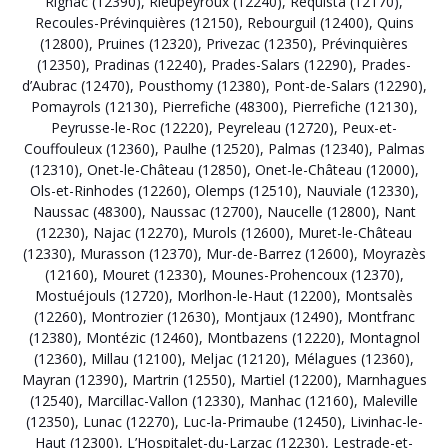
Rignac (12390)
,
Rieupeyroux (12240)
,
Réquista (12170)
,
Recoules-Prévinquières (12150)
,
Rebourguil (12400)
,
Quins
(12800)
,
Pruines (12320)
,
Privezac (12350)
,
Prévinquières
(12350)
,
Pradinas (12240)
,
Prades-Salars (12290)
,
Prades-
d’Aubrac (12470)
,
Pousthomy (12380)
,
Pont-de-Salars (12290)
,
Pomayrols (12130)
,
Pierrefiche (48300)
,
Pierrefiche (12130)
,
Peyrusse-le-Roc (12220)
,
Peyreleau (12720)
,
Peux-et-
Couffouleux (12360)
,
Paulhe (12520)
,
Palmas (12340)
,
Palmas
(12310)
,
Onet-le-Château (12850)
,
Onet-le-Château (12000)
,
Ols-et-Rinhodes (12260)
,
Olemps (12510)
,
Nauviale (12330)
,
Naussac (48300)
,
Naussac (12700)
,
Naucelle (12800)
,
Nant
(12230)
,
Najac (12270)
,
Murols (12600)
,
Muret-le-Château
(12330)
,
Murasson (12370)
,
Mur-de-Barrez (12600)
,
Moyrazès
(12160)
,
Mouret (12330)
,
Mounes-Prohencoux (12370)
,
Mostuéjouls (12720)
,
Morlhon-le-Haut (12200)
,
Montsalès
(12260)
,
Montrozier (12630)
,
Montjaux (12490)
,
Montfranc
(12380)
,
Montézic (12460)
,
Montbazens (12220)
,
Montagnol
(12360)
,
Millau (12100)
,
Meljac (12120)
,
Mélagues (12360)
,
Mayran (12390)
,
Martrin (12550)
,
Martiel (12200)
,
Marnhagues
(12540)
,
Marcillac-Vallon (12330)
,
Manhac (12160)
,
Maleville
(12350)
,
Lunac (12270)
,
Luc-la-Primaube (12450)
,
Livinhac-le-
Haut (12300)
,
L’Hospitalet-du-Larzac (12230)
,
Lestrade-et-