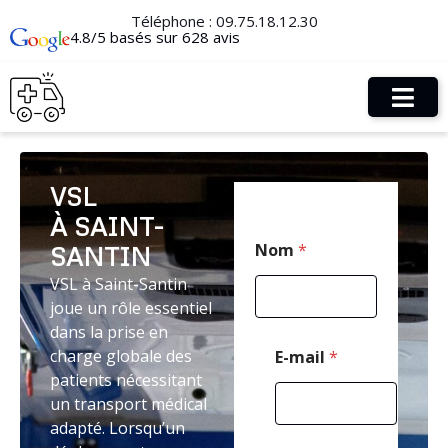
Téléphone :
09.75.18.12.30
4.8/5 basés sur 628 avis
VSL
À SAINT-
T
Nom
*
SANTIN
é
l
VSL à Saint-Santin
é
joue un rôle essentiel
p
h
dans la prise en
o
charge globale des
E-mail
*
n
patients nécessitant
e
un transport médical
C
o
adapté. Lorsqu’un
d