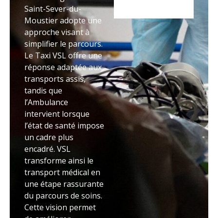
Saint-Sever-du-
Moustier adopte une
approche visant à
simplifier le parcours.
Le Taxi VSL offre une
réponse adaptée aux
transports assis,
tandis que
l’Ambulance
intervient lorsque
l’état de santé impose
un cadre plus
encadré. VSL
transforme ainsi le
transport médical en
une étape rassurante
du parcours de soins.
Cette vision permet