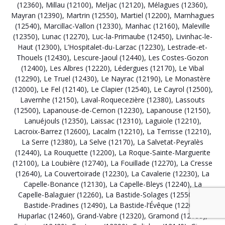
(12360)
,
Millau (12100)
,
Meljac (12120)
,
Mélagues (12360)
,
Mayran (12390)
,
Martrin (12550)
,
Martiel (12200)
,
Marnhagues
(12540)
,
Marcillac-Vallon (12330)
,
Manhac (12160)
,
Maleville
(12350)
,
Lunac (12270)
,
Luc-la-Primaube (12450)
,
Livinhac-le-
Haut (12300)
,
L’Hospitalet-du-Larzac (12230)
,
Lestrade-et-
Thouels (12430)
,
Lescure-Jaoul (12440)
,
Les Costes-Gozon
(12400)
,
Les Albres (12220)
,
Lédergues (12170)
,
Le Vibal
(12290)
,
Le Truel (12430)
,
Le Nayrac (12190)
,
Le Monastère
(12000)
,
Le Fel (12140)
,
Le Clapier (12540)
,
Le Cayrol (12500)
,
Lavernhe (12150)
,
Laval-Roquecezière (12380)
,
Lassouts
(12500)
,
Lapanouse-de-Cernon (12230)
,
Lapanouse (12150)
,
Lanuéjouls (12350)
,
Laissac (12310)
,
Laguiole (12210)
,
Lacroix-Barrez (12600)
,
Lacalm (12210)
,
La Terrisse (12210)
,
La Serre (12380)
,
La Selve (12170)
,
La Salvetat-Peyralès
(12440)
,
La Rouquette (12200)
,
La Roque-Sainte-Marguerite
(12100)
,
La Loubière (12740)
,
La Fouillade (12270)
,
La Cresse
(12640)
,
La Couvertoirade (12230)
,
La Cavalerie (12230)
,
La
Capelle-Bonance (12130)
,
La Capelle-Bleys (12240)
,
La
Capelle-Balaguier (12260)
,
La Bastide-Solages (12550)
,
La
Bastide-Pradines (12490)
,
La Bastide-l’Évêque (12200)
,
Huparlac (12460)
,
Grand-Vabre (12320)
,
Gramond (12160)
,