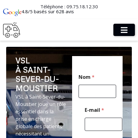
Téléphone :
09.75.18.12.30
4.8/5 basés sur 628 avis
VSL
À SAINT-
M
Nom
*
SEVER-DU-
e
s
MOUSTIER
s
a
VSL à Saint-Sever-du-
g
Moustier joue un rôle
e
E-mail
*
essentiel dans la
*
prise en charge
C
o
globale des patients
d
nécessitant un
e