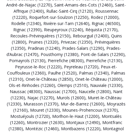
André-de-Najac (12270)
,
Saint-Amans-des-Cots (12460)
,
Saint-
Affrique (12400)
,
Rullac-Saint-Cirq (12120)
,
Roussennac
(12220)
,
Roquefort-sur-Soulzon (12250)
,
Rodez (12000)
,
Rodelle (12340)
,
Rivière-sur-Tarn (12640)
,
Rignac (46500)
,
Rignac (12390)
,
Rieupeyroux (12240)
,
Réquista (12170)
,
Recoules-Prévinquières (12150)
,
Rebourguil (12400)
,
Quins
(12800)
,
Pruines (12320)
,
Privezac (12350)
,
Prévinquières
(12350)
,
Pradinas (12240)
,
Prades-Salars (12290)
,
Prades-
d’Aubrac (12470)
,
Pousthomy (12380)
,
Pont-de-Salars (12290)
,
Pomayrols (12130)
,
Pierrefiche (48300)
,
Pierrefiche (12130)
,
Peyrusse-le-Roc (12220)
,
Peyreleau (12720)
,
Peux-et-
Couffouleux (12360)
,
Paulhe (12520)
,
Palmas (12340)
,
Palmas
(12310)
,
Onet-le-Château (12850)
,
Onet-le-Château (12000)
,
Ols-et-Rinhodes (12260)
,
Olemps (12510)
,
Nauviale (12330)
,
Naussac (48300)
,
Naussac (12700)
,
Naucelle (12800)
,
Nant
(12230)
,
Najac (12270)
,
Murols (12600)
,
Muret-le-Château
(12330)
,
Murasson (12370)
,
Mur-de-Barrez (12600)
,
Moyrazès
(12160)
,
Mouret (12330)
,
Mounes-Prohencoux (12370)
,
Mostuéjouls (12720)
,
Morlhon-le-Haut (12200)
,
Montsalès
(12260)
,
Montrozier (12630)
,
Montjaux (12490)
,
Montfranc
(12380)
,
Montézic (12460)
,
Montbazens (12220)
,
Montagnol