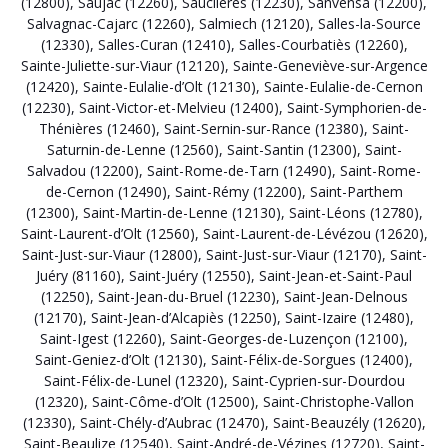
(12800)
,
Saujac (12260)
,
Sauclières (12230)
,
Sanvensa (12200)
,
Salvagnac-Cajarc (12260)
,
Salmiech (12120)
,
Salles-la-Source
(12330)
,
Salles-Curan (12410)
,
Salles-Courbatiès (12260)
,
Sainte-Juliette-sur-Viaur (12120)
,
Sainte-Geneviève-sur-Argence
(12420)
,
Sainte-Eulalie-d’Olt (12130)
,
Sainte-Eulalie-de-Cernon
(12230)
,
Saint-Victor-et-Melvieu (12400)
,
Saint-Symphorien-de-
Thénières (12460)
,
Saint-Sernin-sur-Rance (12380)
,
Saint-
Saturnin-de-Lenne (12560)
,
Saint-Santin (12300)
,
Saint-
Salvadou (12200)
,
Saint-Rome-de-Tarn (12490)
,
Saint-Rome-
de-Cernon (12490)
,
Saint-Rémy (12200)
,
Saint-Parthem
(12300)
,
Saint-Martin-de-Lenne (12130)
,
Saint-Léons (12780)
,
Saint-Laurent-d’Olt (12560)
,
Saint-Laurent-de-Lévézou (12620)
,
Saint-Just-sur-Viaur (12800)
,
Saint-Just-sur-Viaur (12170)
,
Saint-
Juéry (81160)
,
Saint-Juéry (12550)
,
Saint-Jean-et-Saint-Paul
(12250)
,
Saint-Jean-du-Bruel (12230)
,
Saint-Jean-Delnous
(12170)
,
Saint-Jean-d’Alcapiès (12250)
,
Saint-Izaire (12480)
,
Saint-Igest (12260)
,
Saint-Georges-de-Luzençon (12100)
,
Saint-Geniez-d’Olt (12130)
,
Saint-Félix-de-Sorgues (12400)
,
Saint-Félix-de-Lunel (12320)
,
Saint-Cyprien-sur-Dourdou
(12320)
,
Saint-Côme-d’Olt (12500)
,
Saint-Christophe-Vallon
(12330)
,
Saint-Chély-d’Aubrac (12470)
,
Saint-Beauzély (12620)
,
Saint-Beaulize (12540)
,
Saint-André-de-Vézines (12720)
,
Saint-