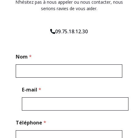
N’hésitez pas à nous appeler ou nous contacter, nous
serions ravies de vous aider.
09.75.18.12.30
T
Nom
*
é
l
é
p
h
o
E-mail
*
n
e
C
o
d
e
Téléphone
*
M
e