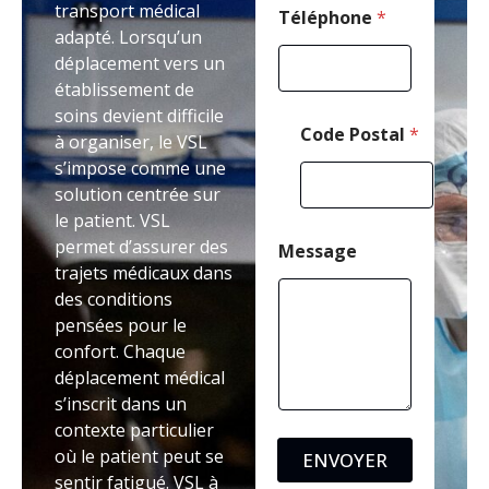
transport médical
Téléphone
*
adapté. Lorsqu’un
déplacement vers un
établissement de
soins devient difficile
Code Postal
*
à organiser, le VSL
s’impose comme une
solution centrée sur
le patient. VSL
permet d’assurer des
Message
trajets médicaux dans
des conditions
pensées pour le
confort. Chaque
déplacement médical
s’inscrit dans un
contexte particulier
où le patient peut se
ENVOYER
sentir fatigué. VSL à