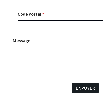
s
s
a
Code Postal
*
g
e
Message
ENVOYER