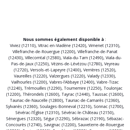
Nous sommes également disponible à
:
Viviez (12110)
,
Vitrac-en-Viadène (12420)
,
Vimenet (12310)
,
Villefranche-de-Rouergue (12200)
,
Villefranche-de-Panat
(12430)
,
Villecomtal (12580)
,
Viala-du-Tarn (12490)
,
Viala-du-
Pas-de-Jaux (12250)
,
Vézins-de-Lévézou (12780)
,
Veyreau
(12720)
,
Versols-et-Lapeyre (12400)
,
Verrières (12520)
,
Vaureilles (12220)
,
Valzergues (12220)
,
Valady (12330)
,
Vailhourles (12200)
,
Vabres-l’Abbaye (12400)
,
Vabre-Tizac
(12240)
,
Trémouilles (12290)
,
Tournemire (12250)
,
Toulonjac
(12200)
,
Thérondels (12600)
,
Tayrac (12440)
,
Taussac (12600)
,
Tauriac-de-Naucelle (12800)
,
Tauriac-de-Camarès (12360)
,
Sylvanès (12360)
,
Soulages-Bonneval (12210)
,
Sonnac (12700)
,
Sévérac-l’Église (12310)
,
Sévérac-le-Château (12150)
,
Sénergues (12320)
,
Ségur (12290)
,
Sébrazac (12190)
,
Sébazac-
Concourès (12740)
,
Savignac (12200)
,
Sauveterre-de-Rouergue