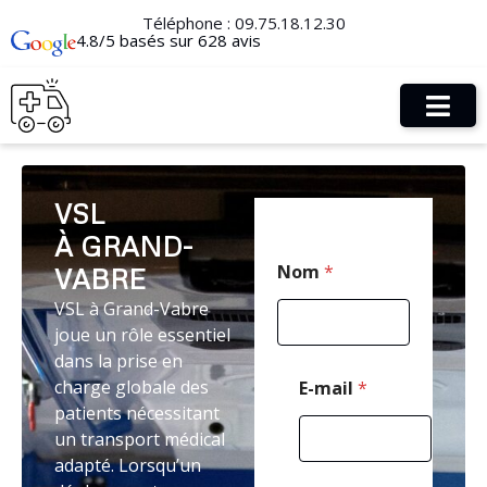
Téléphone :
09.75.18.12.30
4.8/5 basés sur 628 avis
VSL
À GRAND-
E
Nom
*
VABRE
-
m
VSL à Grand-Vabre
a
joue un rôle essentiel
i
l
dans la prise en
E
charge globale des
E-mail
*
-
patients nécessitant
m
un transport médical
a
i
adapté. Lorsqu’un
l