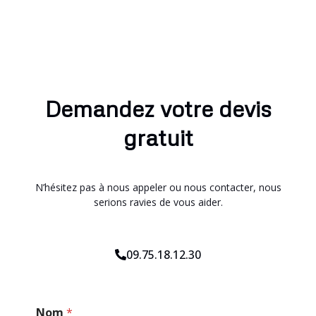
Demandez votre devis
gratuit
N’hésitez pas à nous appeler ou nous contacter, nous
serions ravies de vous aider.
09.75.18.12.30
E
Nom
*
-