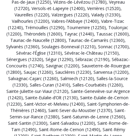
Pas-de-Jaux (12250)
,
Vézins-de-Lévézou (12780)
,
Veyreau
(12720)
,
Versols-et-Lapeyre (12400)
,
Verrières (12520)
,
Vaureilles (12220)
,
Valzergues (12220)
,
Valady (12330)
,
Vailhourles (12200)
,
Vabres-l’Abbaye (12400)
,
Vabre-Tizac
(12240)
,
Trémouilles (12290)
,
Tournemire (12250)
,
Toulonjac
(12200)
,
Thérondels (12600)
,
Tayrac (12440)
,
Taussac (12600)
,
Tauriac-de-Naucelle (12800)
,
Tauriac-de-Camarès (12360)
,
Sylvanès (12360)
,
Soulages-Bonneval (12210)
,
Sonnac (12700)
,
Sévérac-l’Église (12310)
,
Sévérac-le-Château (12150)
,
Sénergues (12320)
,
Ségur (12290)
,
Sébrazac (12190)
,
Sébazac-
Concourès (12740)
,
Savignac (12200)
,
Sauveterre-de-Rouergue
(12800)
,
Saujac (12260)
,
Sauclières (12230)
,
Sanvensa (12200)
,
Salvagnac-Cajarc (12260)
,
Salmiech (12120)
,
Salles-la-Source
(12330)
,
Salles-Curan (12410)
,
Salles-Courbatiès (12260)
,
Sainte-Juliette-sur-Viaur (12120)
,
Sainte-Geneviève-sur-Argence
(12420)
,
Sainte-Eulalie-d’Olt (12130)
,
Sainte-Eulalie-de-Cernon
(12230)
,
Saint-Victor-et-Melvieu (12400)
,
Saint-Symphorien-de-
Thénières (12460)
,
Saint-Sever-du-Moustier (12370)
,
Saint-
Sernin-sur-Rance (12380)
,
Saint-Saturnin-de-Lenne (12560)
,
Saint-Santin (12300)
,
Saint-Salvadou (12200)
,
Saint-Rome-de-
Tarn (12490)
,
Saint-Rome-de-Cernon (12490)
,
Saint-Rémy
(12200)
,
Saint-Parthem (12300)
,
Saint-Martin-de-Lenne