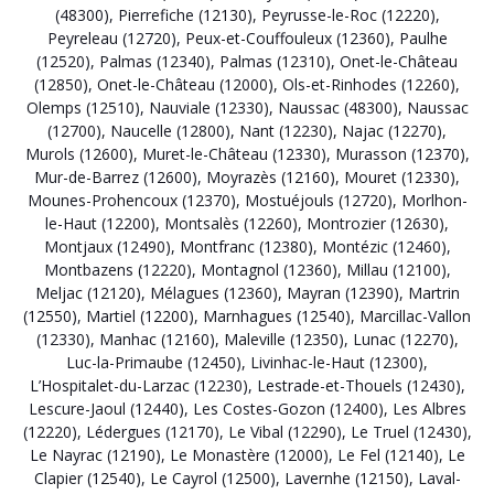
(48300)
,
Pierrefiche (12130)
,
Peyrusse-le-Roc (12220)
,
Peyreleau (12720)
,
Peux-et-Couffouleux (12360)
,
Paulhe
(12520)
,
Palmas (12340)
,
Palmas (12310)
,
Onet-le-Château
(12850)
,
Onet-le-Château (12000)
,
Ols-et-Rinhodes (12260)
,
Olemps (12510)
,
Nauviale (12330)
,
Naussac (48300)
,
Naussac
(12700)
,
Naucelle (12800)
,
Nant (12230)
,
Najac (12270)
,
Murols (12600)
,
Muret-le-Château (12330)
,
Murasson (12370)
,
Mur-de-Barrez (12600)
,
Moyrazès (12160)
,
Mouret (12330)
,
Mounes-Prohencoux (12370)
,
Mostuéjouls (12720)
,
Morlhon-
le-Haut (12200)
,
Montsalès (12260)
,
Montrozier (12630)
,
Montjaux (12490)
,
Montfranc (12380)
,
Montézic (12460)
,
Montbazens (12220)
,
Montagnol (12360)
,
Millau (12100)
,
Meljac (12120)
,
Mélagues (12360)
,
Mayran (12390)
,
Martrin
(12550)
,
Martiel (12200)
,
Marnhagues (12540)
,
Marcillac-Vallon
(12330)
,
Manhac (12160)
,
Maleville (12350)
,
Lunac (12270)
,
Luc-la-Primaube (12450)
,
Livinhac-le-Haut (12300)
,
L’Hospitalet-du-Larzac (12230)
,
Lestrade-et-Thouels (12430)
,
Lescure-Jaoul (12440)
,
Les Costes-Gozon (12400)
,
Les Albres
(12220)
,
Lédergues (12170)
,
Le Vibal (12290)
,
Le Truel (12430)
,
Le Nayrac (12190)
,
Le Monastère (12000)
,
Le Fel (12140)
,
Le
Clapier (12540)
,
Le Cayrol (12500)
,
Lavernhe (12150)
,
Laval-