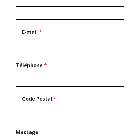
m
a
i
l
*
E-mail
*
*
Téléphone
*
Code Postal
*
Message