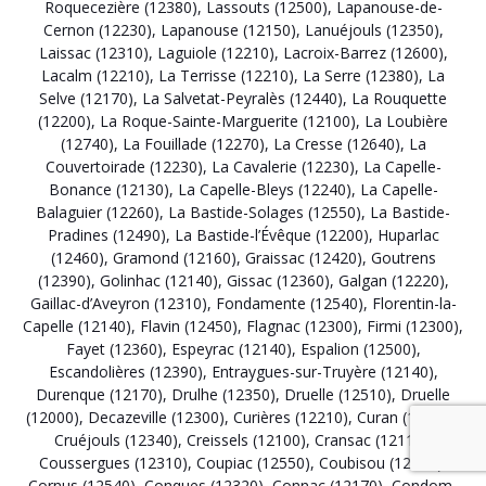
Roquecezière (12380)
,
Lassouts (12500)
,
Lapanouse-de-
Cernon (12230)
,
Lapanouse (12150)
,
Lanuéjouls (12350)
,
Laissac (12310)
,
Laguiole (12210)
,
Lacroix-Barrez (12600)
,
Lacalm (12210)
,
La Terrisse (12210)
,
La Serre (12380)
,
La
Selve (12170)
,
La Salvetat-Peyralès (12440)
,
La Rouquette
(12200)
,
La Roque-Sainte-Marguerite (12100)
,
La Loubière
(12740)
,
La Fouillade (12270)
,
La Cresse (12640)
,
La
Couvertoirade (12230)
,
La Cavalerie (12230)
,
La Capelle-
Bonance (12130)
,
La Capelle-Bleys (12240)
,
La Capelle-
Balaguier (12260)
,
La Bastide-Solages (12550)
,
La Bastide-
Pradines (12490)
,
La Bastide-l’Évêque (12200)
,
Huparlac
(12460)
,
Gramond (12160)
,
Graissac (12420)
,
Goutrens
(12390)
,
Golinhac (12140)
,
Gissac (12360)
,
Galgan (12220)
,
Gaillac-d’Aveyron (12310)
,
Fondamente (12540)
,
Florentin-la-
Capelle (12140)
,
Flavin (12450)
,
Flagnac (12300)
,
Firmi (12300)
,
Fayet (12360)
,
Espeyrac (12140)
,
Espalion (12500)
,
Escandolières (12390)
,
Entraygues-sur-Truyère (12140)
,
Durenque (12170)
,
Drulhe (12350)
,
Druelle (12510)
,
Druelle
(12000)
,
Decazeville (12300)
,
Curières (12210)
,
Curan (12410)
,
Cruéjouls (12340)
,
Creissels (12100)
,
Cransac (12110)
,
Coussergues (12310)
,
Coupiac (12550)
,
Coubisou (12190)
,
Cornus (12540)
,
Conques (12320)
,
Connac (12170)
,
Condom-