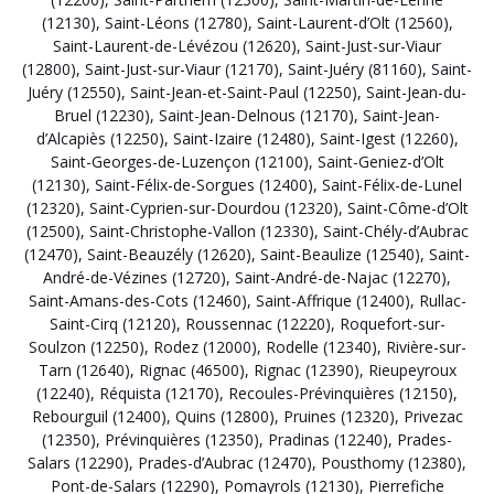
(12130)
,
Saint-Léons (12780)
,
Saint-Laurent-d’Olt (12560)
,
Saint-Laurent-de-Lévézou (12620)
,
Saint-Just-sur-Viaur
(12800)
,
Saint-Just-sur-Viaur (12170)
,
Saint-Juéry (81160)
,
Saint-
Juéry (12550)
,
Saint-Jean-et-Saint-Paul (12250)
,
Saint-Jean-du-
Bruel (12230)
,
Saint-Jean-Delnous (12170)
,
Saint-Jean-
d’Alcapiès (12250)
,
Saint-Izaire (12480)
,
Saint-Igest (12260)
,
Saint-Georges-de-Luzençon (12100)
,
Saint-Geniez-d’Olt
(12130)
,
Saint-Félix-de-Sorgues (12400)
,
Saint-Félix-de-Lunel
(12320)
,
Saint-Cyprien-sur-Dourdou (12320)
,
Saint-Côme-d’Olt
(12500)
,
Saint-Christophe-Vallon (12330)
,
Saint-Chély-d’Aubrac
(12470)
,
Saint-Beauzély (12620)
,
Saint-Beaulize (12540)
,
Saint-
André-de-Vézines (12720)
,
Saint-André-de-Najac (12270)
,
Saint-Amans-des-Cots (12460)
,
Saint-Affrique (12400)
,
Rullac-
Saint-Cirq (12120)
,
Roussennac (12220)
,
Roquefort-sur-
Soulzon (12250)
,
Rodez (12000)
,
Rodelle (12340)
,
Rivière-sur-
Tarn (12640)
,
Rignac (46500)
,
Rignac (12390)
,
Rieupeyroux
(12240)
,
Réquista (12170)
,
Recoules-Prévinquières (12150)
,
Rebourguil (12400)
,
Quins (12800)
,
Pruines (12320)
,
Privezac
(12350)
,
Prévinquières (12350)
,
Pradinas (12240)
,
Prades-
Salars (12290)
,
Prades-d’Aubrac (12470)
,
Pousthomy (12380)
,
Pont-de-Salars (12290)
,
Pomayrols (12130)
,
Pierrefiche