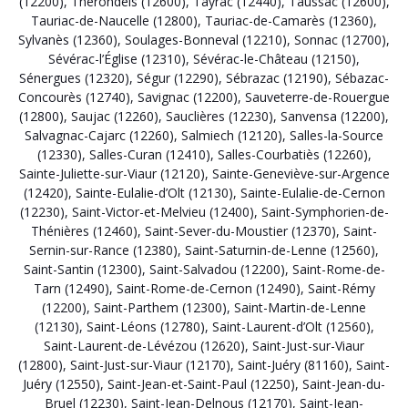
(12200)
,
Thérondels (12600)
,
Tayrac (12440)
,
Taussac (12600)
,
Tauriac-de-Naucelle (12800)
,
Tauriac-de-Camarès (12360)
,
Sylvanès (12360)
,
Soulages-Bonneval (12210)
,
Sonnac (12700)
,
Sévérac-l’Église (12310)
,
Sévérac-le-Château (12150)
,
Sénergues (12320)
,
Ségur (12290)
,
Sébrazac (12190)
,
Sébazac-
Concourès (12740)
,
Savignac (12200)
,
Sauveterre-de-Rouergue
(12800)
,
Saujac (12260)
,
Sauclières (12230)
,
Sanvensa (12200)
,
Salvagnac-Cajarc (12260)
,
Salmiech (12120)
,
Salles-la-Source
(12330)
,
Salles-Curan (12410)
,
Salles-Courbatiès (12260)
,
Sainte-Juliette-sur-Viaur (12120)
,
Sainte-Geneviève-sur-Argence
(12420)
,
Sainte-Eulalie-d’Olt (12130)
,
Sainte-Eulalie-de-Cernon
(12230)
,
Saint-Victor-et-Melvieu (12400)
,
Saint-Symphorien-de-
Thénières (12460)
,
Saint-Sever-du-Moustier (12370)
,
Saint-
Sernin-sur-Rance (12380)
,
Saint-Saturnin-de-Lenne (12560)
,
Saint-Santin (12300)
,
Saint-Salvadou (12200)
,
Saint-Rome-de-
Tarn (12490)
,
Saint-Rome-de-Cernon (12490)
,
Saint-Rémy
(12200)
,
Saint-Parthem (12300)
,
Saint-Martin-de-Lenne
(12130)
,
Saint-Léons (12780)
,
Saint-Laurent-d’Olt (12560)
,
Saint-Laurent-de-Lévézou (12620)
,
Saint-Just-sur-Viaur
(12800)
,
Saint-Just-sur-Viaur (12170)
,
Saint-Juéry (81160)
,
Saint-
Juéry (12550)
,
Saint-Jean-et-Saint-Paul (12250)
,
Saint-Jean-du-
Bruel (12230)
,
Saint-Jean-Delnous (12170)
,
Saint-Jean-