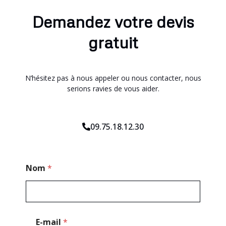
Demandez votre devis
gratuit
N’hésitez pas à nous appeler ou nous contacter, nous
serions ravies de vous aider.
09.75.18.12.30
P
Nom
*
o
s
t
a
l
*
E-mail
*