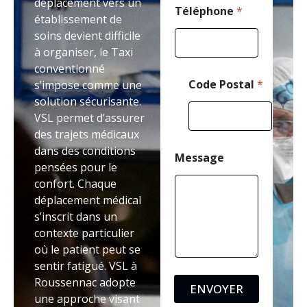
déplacement vers un
Téléphone
*
établissement de
soins devient difficile
à organiser, le Taxi
conventionné
Code Postal
*
s’impose comme une
solution sécurisante.
VSL permet d’assurer
des trajets médicaux
dans des conditions
Message
pensées pour le
confort. Chaque
déplacement médical
s’inscrit dans un
contexte particulier
où le patient peut se
sentir fatigué. VSL à
Roussennac adopte
ENVOYER
une approche visant