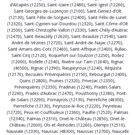
d’Alcapiès (12250)
,
Saint-Izaire (12480)
,
Saint-Igest (12260)
,
Saint-Georges-de-Luzençon (12100)
,
Saint-Geniez-d’Olt
(12130)
,
Saint-Félix-de-Sorgues (12400)
,
Saint-Félix-de-Lunel
(12320)
,
Saint-Cyprien-sur-Dourdou (12320)
,
Saint-Côme-d’Olt
(12500)
,
Saint-Christophe-Vallon (12330)
,
Saint-Chély-d’Aubrac
(12470)
,
Saint-Beauzély (12620)
,
Saint-Beaulize (12540)
,
Saint-
André-de-Vézines (12720)
,
Saint-André-de-Najac (12270)
,
Saint-Amans-des-Cots (12460)
,
Saint-Affrique (12400)
,
Rullac-
Saint-Cirq (12120)
,
Roquefort-sur-Soulzon (12250)
,
Rodez
(12000)
,
Rodelle (12340)
,
Rivière-sur-Tarn (12640)
,
Rignac
(46500)
,
Rignac (12390)
,
Rieupeyroux (12240)
,
Réquista
(12170)
,
Recoules-Prévinquières (12150)
,
Rebourguil (12400)
,
Quins (12800)
,
Pruines (12320)
,
Privezac (12350)
,
Prévinquières (12350)
,
Pradinas (12240)
,
Prades-Salars
(12290)
,
Prades-d’Aubrac (12470)
,
Pousthomy (12380)
,
Pont-
de-Salars (12290)
,
Pomayrols (12130)
,
Pierrefiche (48300)
,
Pierrefiche (12130)
,
Peyrusse-le-Roc (12220)
,
Peyreleau
(12720)
,
Peux-et-Couffouleux (12360)
,
Paulhe (12520)
,
Palmas
(12340)
,
Palmas (12310)
,
Onet-le-Château (12850)
,
Onet-le-
Château (12000)
,
Ols-et-Rinhodes (12260)
,
Olemps (12510)
,
Nauviale (12330)
,
Naussac (48300)
,
Naussac (12700)
,
Naucelle