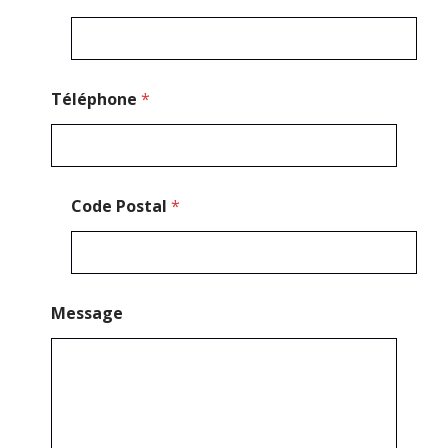
N
o
m
Téléphone
*
Code Postal
*
Message