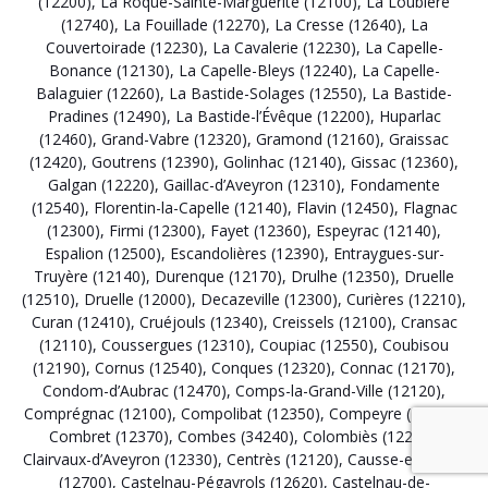
(12200)
,
La Roque-Sainte-Marguerite (12100)
,
La Loubière
(12740)
,
La Fouillade (12270)
,
La Cresse (12640)
,
La
Couvertoirade (12230)
,
La Cavalerie (12230)
,
La Capelle-
Bonance (12130)
,
La Capelle-Bleys (12240)
,
La Capelle-
Balaguier (12260)
,
La Bastide-Solages (12550)
,
La Bastide-
Pradines (12490)
,
La Bastide-l’Évêque (12200)
,
Huparlac
(12460)
,
Grand-Vabre (12320)
,
Gramond (12160)
,
Graissac
(12420)
,
Goutrens (12390)
,
Golinhac (12140)
,
Gissac (12360)
,
Galgan (12220)
,
Gaillac-d’Aveyron (12310)
,
Fondamente
(12540)
,
Florentin-la-Capelle (12140)
,
Flavin (12450)
,
Flagnac
(12300)
,
Firmi (12300)
,
Fayet (12360)
,
Espeyrac (12140)
,
Espalion (12500)
,
Escandolières (12390)
,
Entraygues-sur-
Truyère (12140)
,
Durenque (12170)
,
Drulhe (12350)
,
Druelle
(12510)
,
Druelle (12000)
,
Decazeville (12300)
,
Curières (12210)
,
Curan (12410)
,
Cruéjouls (12340)
,
Creissels (12100)
,
Cransac
(12110)
,
Coussergues (12310)
,
Coupiac (12550)
,
Coubisou
(12190)
,
Cornus (12540)
,
Conques (12320)
,
Connac (12170)
,
Condom-d’Aubrac (12470)
,
Comps-la-Grand-Ville (12120)
,
Comprégnac (12100)
,
Compolibat (12350)
,
Compeyre (12520)
,
Combret (12370)
,
Combes (34240)
,
Colombiès (12240)
,
Clairvaux-d’Aveyron (12330)
,
Centrès (12120)
,
Causse-et-Diège
(12700)
,
Castelnau-Pégayrols (12620)
,
Castelnau-de-