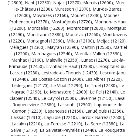
(12800)
,
Nant (12230)
,
Najac (12270)
,
Murols (12600)
,
Muret-
le-Château (12330)
,
Murasson (12370)
,
Mur-de-Barrez
(12600)
,
Moyrazès (12160)
,
Mouret (12330)
,
Mounes-
Prohencoux (12370)
,
Mostuéjouls (12720)
,
Morlhon-le-Haut
(12200)
,
Montsalès (12260)
,
Montrozier (12630)
,
Montjaux
(12490)
,
Montfranc (12380)
,
Montézic (12460)
,
Montbazens
(12220)
,
Montagnol (12360)
,
Millau (12100)
,
Meljac (12120)
,
Mélagues (12360)
,
Mayran (12390)
,
Martrin (12550)
,
Martiel
(12200)
,
Marnhagues (12540)
,
Marcillac-Vallon (12330)
,
Manhac (12160)
,
Maleville (12350)
,
Lunac (12270)
,
Luc-la-
Primaube (12450)
,
Livinhac-le-Haut (12300)
,
L’Hospitalet-du-
Larzac (12230)
,
Lestrade-et-Thouels (12430)
,
Lescure-Jaoul
(12440)
,
Les Costes-Gozon (12400)
,
Les Albres (12220)
,
Lédergues (12170)
,
Le Vibal (12290)
,
Le Truel (12430)
,
Le
Nayrac (12190)
,
Le Monastère (12000)
,
Le Fel (12140)
,
Le
Clapier (12540)
,
Le Cayrol (12500)
,
Lavernhe (12150)
,
Laval-
Roquecezière (12380)
,
Lassouts (12500)
,
Lapanouse-de-
Cernon (12230)
,
Lapanouse (12150)
,
Lanuéjouls (12350)
,
Laissac (12310)
,
Laguiole (12210)
,
Lacroix-Barrez (12600)
,
Lacalm (12210)
,
La Terrisse (12210)
,
La Serre (12380)
,
La
Selve (12170)
,
La Salvetat-Peyralès (12440)
,
La Rouquette