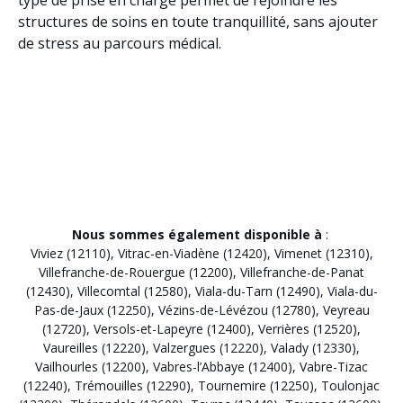
structures de soins en toute tranquillité, sans ajouter
de stress au parcours médical.
Nous sommes également disponible à
:
Viviez (12110)
,
Vitrac-en-Viadène (12420)
,
Vimenet (12310)
,
Villefranche-de-Rouergue (12200)
,
Villefranche-de-Panat
(12430)
,
Villecomtal (12580)
,
Viala-du-Tarn (12490)
,
Viala-du-
Pas-de-Jaux (12250)
,
Vézins-de-Lévézou (12780)
,
Veyreau
(12720)
,
Versols-et-Lapeyre (12400)
,
Verrières (12520)
,
Vaureilles (12220)
,
Valzergues (12220)
,
Valady (12330)
,
Vailhourles (12200)
,
Vabres-l’Abbaye (12400)
,
Vabre-Tizac
(12240)
,
Trémouilles (12290)
,
Tournemire (12250)
,
Toulonjac