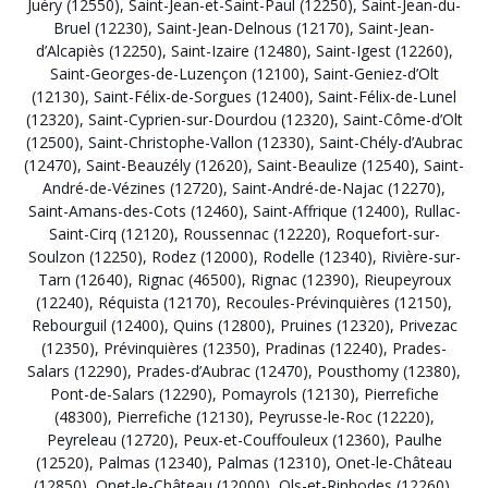
Juéry (12550)
,
Saint-Jean-et-Saint-Paul (12250)
,
Saint-Jean-du-
Bruel (12230)
,
Saint-Jean-Delnous (12170)
,
Saint-Jean-
d’Alcapiès (12250)
,
Saint-Izaire (12480)
,
Saint-Igest (12260)
,
Saint-Georges-de-Luzençon (12100)
,
Saint-Geniez-d’Olt
(12130)
,
Saint-Félix-de-Sorgues (12400)
,
Saint-Félix-de-Lunel
(12320)
,
Saint-Cyprien-sur-Dourdou (12320)
,
Saint-Côme-d’Olt
(12500)
,
Saint-Christophe-Vallon (12330)
,
Saint-Chély-d’Aubrac
(12470)
,
Saint-Beauzély (12620)
,
Saint-Beaulize (12540)
,
Saint-
André-de-Vézines (12720)
,
Saint-André-de-Najac (12270)
,
Saint-Amans-des-Cots (12460)
,
Saint-Affrique (12400)
,
Rullac-
Saint-Cirq (12120)
,
Roussennac (12220)
,
Roquefort-sur-
Soulzon (12250)
,
Rodez (12000)
,
Rodelle (12340)
,
Rivière-sur-
Tarn (12640)
,
Rignac (46500)
,
Rignac (12390)
,
Rieupeyroux
(12240)
,
Réquista (12170)
,
Recoules-Prévinquières (12150)
,
Rebourguil (12400)
,
Quins (12800)
,
Pruines (12320)
,
Privezac
(12350)
,
Prévinquières (12350)
,
Pradinas (12240)
,
Prades-
Salars (12290)
,
Prades-d’Aubrac (12470)
,
Pousthomy (12380)
,
Pont-de-Salars (12290)
,
Pomayrols (12130)
,
Pierrefiche
(48300)
,
Pierrefiche (12130)
,
Peyrusse-le-Roc (12220)
,
Peyreleau (12720)
,
Peux-et-Couffouleux (12360)
,
Paulhe
(12520)
,
Palmas (12340)
,
Palmas (12310)
,
Onet-le-Château
(12850)
,
Onet-le-Château (12000)
,
Ols-et-Rinhodes (12260)
,