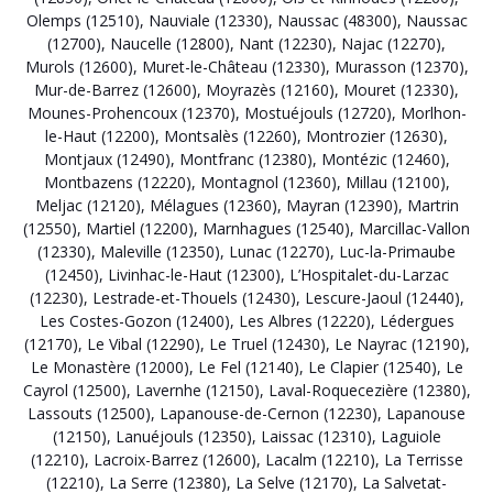
Olemps (12510)
,
Nauviale (12330)
,
Naussac (48300)
,
Naussac
(12700)
,
Naucelle (12800)
,
Nant (12230)
,
Najac (12270)
,
Murols (12600)
,
Muret-le-Château (12330)
,
Murasson (12370)
,
Mur-de-Barrez (12600)
,
Moyrazès (12160)
,
Mouret (12330)
,
Mounes-Prohencoux (12370)
,
Mostuéjouls (12720)
,
Morlhon-
le-Haut (12200)
,
Montsalès (12260)
,
Montrozier (12630)
,
Montjaux (12490)
,
Montfranc (12380)
,
Montézic (12460)
,
Montbazens (12220)
,
Montagnol (12360)
,
Millau (12100)
,
Meljac (12120)
,
Mélagues (12360)
,
Mayran (12390)
,
Martrin
(12550)
,
Martiel (12200)
,
Marnhagues (12540)
,
Marcillac-Vallon
(12330)
,
Maleville (12350)
,
Lunac (12270)
,
Luc-la-Primaube
(12450)
,
Livinhac-le-Haut (12300)
,
L’Hospitalet-du-Larzac
(12230)
,
Lestrade-et-Thouels (12430)
,
Lescure-Jaoul (12440)
,
Les Costes-Gozon (12400)
,
Les Albres (12220)
,
Lédergues
(12170)
,
Le Vibal (12290)
,
Le Truel (12430)
,
Le Nayrac (12190)
,
Le Monastère (12000)
,
Le Fel (12140)
,
Le Clapier (12540)
,
Le
Cayrol (12500)
,
Lavernhe (12150)
,
Laval-Roquecezière (12380)
,
Lassouts (12500)
,
Lapanouse-de-Cernon (12230)
,
Lapanouse
(12150)
,
Lanuéjouls (12350)
,
Laissac (12310)
,
Laguiole
(12210)
,
Lacroix-Barrez (12600)
,
Lacalm (12210)
,
La Terrisse
(12210)
,
La Serre (12380)
,
La Selve (12170)
,
La Salvetat-