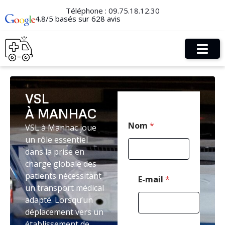
Téléphone :
09.75.18.12.30
4.8/5 basés sur 628 avis
VSL
À MANHAC
*
Nom
*
VSL à Manhac joue
T
é
un rôle essentiel
l
dans la prise en
é
charge globale des
p
h
patients nécessitant
E-mail
*
o
un transport médical
n
adapté. Lorsqu’un
e
déplacement vers un
*
établissement de