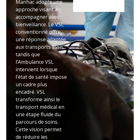
Manhac adopte une
approche visant à
accompagner avec
bienveillance. Le VSL
conventionné offre
une réponse adaptée
aux transports assis,
tandis que
l’Ambulance VSL
intervient lorsque
l’état de santé impose
un cadre plus
encadré. VSL
transforme ainsi le
transport médical en
une étape fluide du
parcours de soins.
Cette vision permet
de réduire les