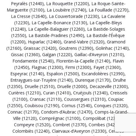
Peyralès (12440)
,
La Rouquette (12200)
,
La Roque-Sainte-
Marguerite (12100)
,
La Loubière (12740)
,
La Fouillade (12270)
,
La Cresse (12640)
,
La Couvertoirade (12230)
,
La Cavalerie
(12230)
,
La Capelle-Bonance (12130)
,
La Capelle-Bleys
(12240)
,
La Capelle-Balaguier (12260)
,
La Bastide-Solages
(12550)
,
La Bastide-Pradines (12490)
,
La Bastide-l’Évêque
(12200)
,
Huparlac (12460)
,
Grand-Vabre (12320)
,
Gramond
(12160)
,
Graissac (12420)
,
Goutrens (12390)
,
Golinhac (12140)
,
Gissac (12360)
,
Galgan (12220)
,
Gaillac-d’Aveyron (12310)
,
Fondamente (12540)
,
Florentin-la-Capelle (12140)
,
Flavin
(12450)
,
Flagnac (12300)
,
Firmi (12300)
,
Fayet (12360)
,
Espeyrac (12140)
,
Espalion (12500)
,
Escandolières (12390)
,
Entraygues-sur-Truyère (12140)
,
Durenque (12170)
,
Drulhe
(12350)
,
Druelle (12510)
,
Druelle (12000)
,
Decazeville (12300)
,
Curières (12210)
,
Curan (12410)
,
Cruéjouls (12340)
,
Creissels
(12100)
,
Cransac (12110)
,
Coussergues (12310)
,
Coupiac
(12550)
,
Coubisou (12190)
,
Cornus (12540)
,
Conques (12320)
,
Connac (12170)
,
Condom-d’Aubrac (12470)
,
Comps-la-Grand-
Ville (12120)
,
Comprégnac (12100)
,
Compolibat (12350)
,
Compeyre (12520)
,
Combret (12370)
,
Combes (34240)
,
Colombiès (12240)
,
Clairvaux-d’Aveyron (12330)
,
Centrès