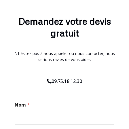
Demandez votre devis
gratuit
N’hésitez pas à nous appeler ou nous contacter, nous
serions ravies de vous aider.
09.75.18.12.30
*
Nom
*
N
o
m