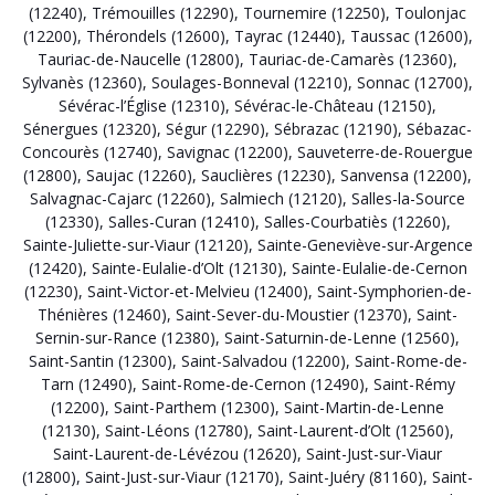
(12240)
,
Trémouilles (12290)
,
Tournemire (12250)
,
Toulonjac
(12200)
,
Thérondels (12600)
,
Tayrac (12440)
,
Taussac (12600)
,
Tauriac-de-Naucelle (12800)
,
Tauriac-de-Camarès (12360)
,
Sylvanès (12360)
,
Soulages-Bonneval (12210)
,
Sonnac (12700)
,
Sévérac-l’Église (12310)
,
Sévérac-le-Château (12150)
,
Sénergues (12320)
,
Ségur (12290)
,
Sébrazac (12190)
,
Sébazac-
Concourès (12740)
,
Savignac (12200)
,
Sauveterre-de-Rouergue
(12800)
,
Saujac (12260)
,
Sauclières (12230)
,
Sanvensa (12200)
,
Salvagnac-Cajarc (12260)
,
Salmiech (12120)
,
Salles-la-Source
(12330)
,
Salles-Curan (12410)
,
Salles-Courbatiès (12260)
,
Sainte-Juliette-sur-Viaur (12120)
,
Sainte-Geneviève-sur-Argence
(12420)
,
Sainte-Eulalie-d’Olt (12130)
,
Sainte-Eulalie-de-Cernon
(12230)
,
Saint-Victor-et-Melvieu (12400)
,
Saint-Symphorien-de-
Thénières (12460)
,
Saint-Sever-du-Moustier (12370)
,
Saint-
Sernin-sur-Rance (12380)
,
Saint-Saturnin-de-Lenne (12560)
,
Saint-Santin (12300)
,
Saint-Salvadou (12200)
,
Saint-Rome-de-
Tarn (12490)
,
Saint-Rome-de-Cernon (12490)
,
Saint-Rémy
(12200)
,
Saint-Parthem (12300)
,
Saint-Martin-de-Lenne
(12130)
,
Saint-Léons (12780)
,
Saint-Laurent-d’Olt (12560)
,
Saint-Laurent-de-Lévézou (12620)
,
Saint-Just-sur-Viaur
(12800)
,
Saint-Just-sur-Viaur (12170)
,
Saint-Juéry (81160)
,
Saint-