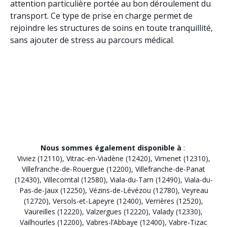
attention particulière portée au bon déroulement du
transport. Ce type de prise en charge permet de
rejoindre les structures de soins en toute tranquillité,
sans ajouter de stress au parcours médical.
Nous sommes également disponible à
:
Viviez (12110)
,
Vitrac-en-Viadène (12420)
,
Vimenet (12310)
,
Villefranche-de-Rouergue (12200)
,
Villefranche-de-Panat
(12430)
,
Villecomtal (12580)
,
Viala-du-Tarn (12490)
,
Viala-du-
Pas-de-Jaux (12250)
,
Vézins-de-Lévézou (12780)
,
Veyreau
(12720)
,
Versols-et-Lapeyre (12400)
,
Verrières (12520)
,
Vaureilles (12220)
,
Valzergues (12220)
,
Valady (12330)
,
Vailhourles (12200)
,
Vabres-l’Abbaye (12400)
,
Vabre-Tizac