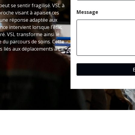
peut se sentir fragilisé. VSL à
Message
roche visant à apaiser ces
e une réponse adaptée aux
nce intervient lorsque l’état
é. VSL transforme ainsi le
e du parcours de soins. Cette
es liés aux déplacements à La