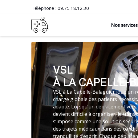
Téléphone :
09.75.18.12.30
Nos services
VSL
À LA CAPELLE-
VSL à La Capelle-Balaguier joue un rô
charge globale des patients nécessit
adapté. Lorsqu’un déplacement vers 
devient difficile à organiser, le tra
s’impose comme une solution sécuri
des trajets médicaux dans des condi
tranquillité d’esprit. Chaque déplace