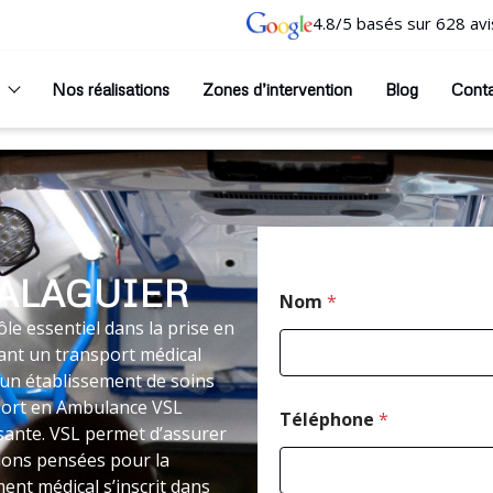
4.8/5 basés sur 628 avi
Nos réalisations
Zones d’intervention
Blog
Cont
BALAGUIER
Nom
*
le essentiel dans la prise en
ant un transport médical
un établissement de soins
nsport en Ambulance VSL
Téléphone
*
sante. VSL permet d’assurer
tions pensées pour la
ment médical s’inscrit dans